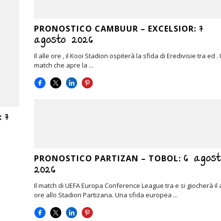
7
PRONOSTICO CAMBUUR – EXCELSIOR:
agosto 2026
Il alle ore , il Kooi Stadion ospiterà la sfida di Eredivisie tra ed .
match che apre la ...
7
:
6 agost
PRONOSTICO PARTIZAN – TOBOL:
2026
Il match di UEFA Europa Conference League tra e si giocherà il 
ore allo Stadion Partizana. Una sfida europea ...