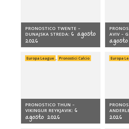
PRONOSTICO TWENTE –
PRONOS
6 agosto
DUNAJSKA STREDA:
AVIV – 
2026
agosto
Europa League
,
Pronostici Calcio
Europa L
PRONOSTICO THUN –
PRONOS
6
VIKINGUR REYKJAVIK:
ANDERL
agosto 2026
2026