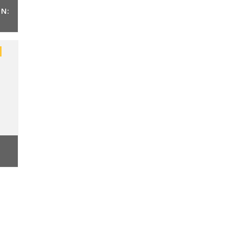
NN:
–