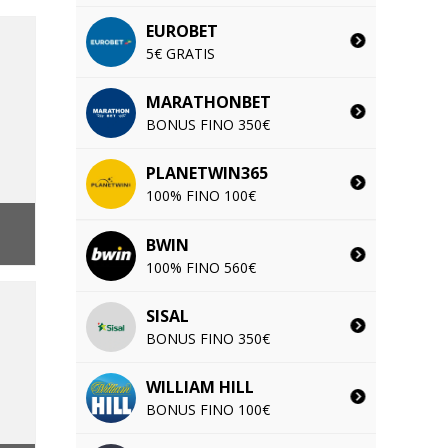
EUROBET
5€ GRATIS
MARATHONBET
BONUS FINO 350€
PLANETWIN365
100% FINO 100€
BWIN
100% FINO 560€
SISAL
BONUS FINO 350€
WILLIAM HILL
BONUS FINO 100€