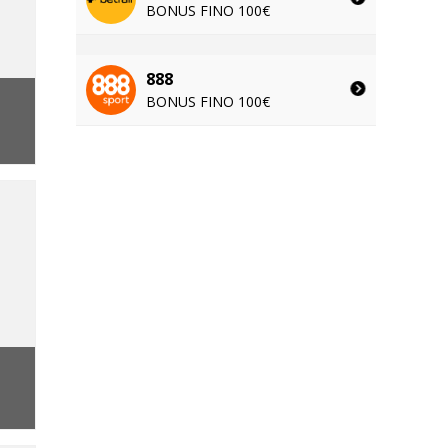
BONUS FINO 100€
888
BONUS FINO 100€