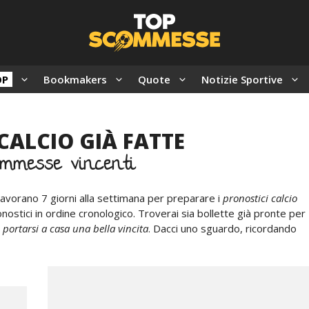
OP
Bookmakers
Quote
Notizie Sportive
CALCIO GIÀ FATTE
ommesse vincenti
lavorano 7 giorni alla settimana per preparare i
pronostici calcio
onostici in ordine cronologico. Troverai sia bollette già pronte per
portarsi a casa una bella vincita
. Dacci uno sguardo, ricordando