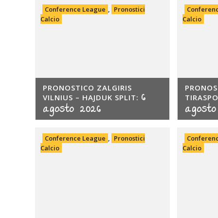
Conference League
,
Pronostici
Conferen
Calcio
Calcio
PRONOSTICO ZALGIRIS
PRONOST
6
VILNIUS – HAJDUK SPLIT:
TIRASPO
agosto 2026
agosto
Conference League
,
Pronostici
Conferen
Calcio
Calcio