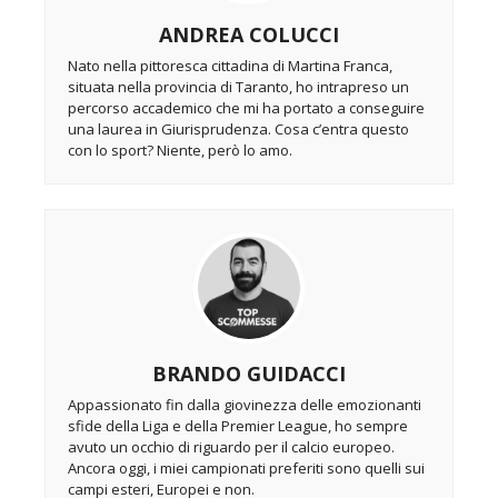
ANDREA COLUCCI
Nato nella pittoresca cittadina di Martina Franca,
situata nella provincia di Taranto, ho intrapreso un
percorso accademico che mi ha portato a conseguire
una laurea in Giurisprudenza. Cosa c’entra questo
con lo sport? Niente, però lo amo.
BRANDO GUIDACCI
Appassionato fin dalla giovinezza delle emozionanti
sfide della Liga e della Premier League, ho sempre
avuto un occhio di riguardo per il calcio europeo.
Ancora oggi, i miei campionati preferiti sono quelli sui
campi esteri, Europei e non.