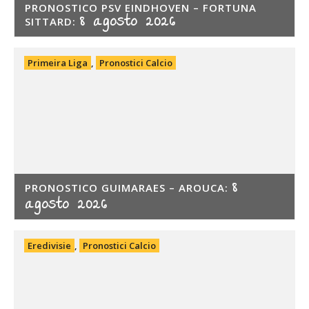
PRONOSTICO PSV EINDHOVEN – FORTUNA
8 agosto 2026
SITTARD:
Primeira Liga
,
Pronostici Calcio
8
PRONOSTICO GUIMARAES – AROUCA:
agosto 2026
Eredivisie
,
Pronostici Calcio