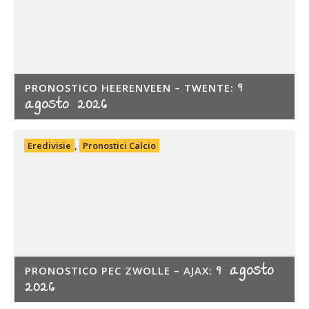
9
PRONOSTICO HEERENVEEN – TWENTE:
agosto 2026
Eredivisie
,
Pronostici Calcio
9 agosto
PRONOSTICO PEC ZWOLLE – AJAX:
2026