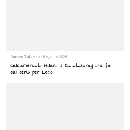
Romeo Talarico
/
6 Agosto 2026
Calciomercato Milan: il Galatasaray ora fa
sul serio per Leao