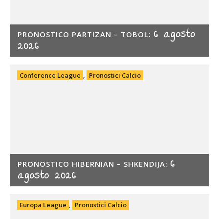
6 agosto
PRONOSTICO PARTIZAN – TOBOL:
2026
Conference League
,
Pronostici Calcio
6
PRONOSTICO HIBERNIAN – SHKENDIJA:
agosto 2026
Europa League
,
Pronostici Calcio