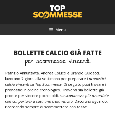
Vai
al
contenuto
Menu
BOLLETTE CALCIO GIÀ FATTE
per scommesse vincenti
Patrizio Annunziata, Andrea Colucci e Brando Guidacci,
lavorano 7 giorni alla settimana per preparare i
pronostici
calcio vincenti su Top Scommesse
. Di seguito puoi trovare i
pronostici in ordine cronologico. Troverai sia bollette già
pronte per vincere pochi soldi,
sia scommesse più azzardate
con cui portarsi a casa una bella vincita
. Dacci uno sguardo,
ricordando sempre di scommettere con testa: