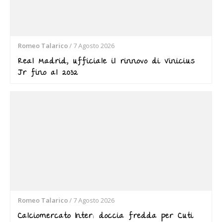
Romeo Talarico
/
7 Agosto 2026
Real Madrid, ufficiale il rinnovo di Vinicius
Jr fino al 2032
Romeo Talarico
/
7 Agosto 2026
Calciomercato Inter: doccia fredda per Cuti