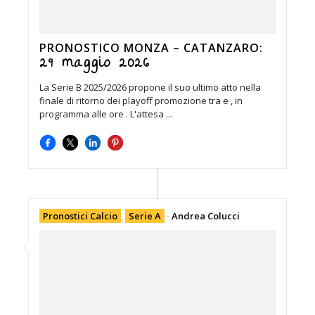
PRONOSTICO MONZA – CATANZARO:
29 maggio 2026
La Serie B 2025/2026 propone il suo ultimo atto nella
finale di ritorno dei playoff promozione tra e , in
programma alle ore . L'attesa ...
Pronostici Calcio
,
Serie A
-
Andrea Colucci