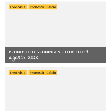
Eredivisie
,
Pronostici Calcio
9
PRONOSTICO GRONINGEN – UTRECHT:
agosto 2026
Eredivisie
,
Pronostici Calcio