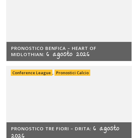
PRONOSTICO BENFICA – HEART OF
6 agosto 2026
MIDLOTHIAN:
Conference League
,
Pronostici Calcio
6 agosto
PRONOSTICO TRE FIORI – DRITA:
2026