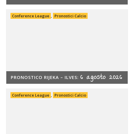
Conference League
,
Pronostici Calcio
6 agosto 2026
PRONOSTICO RIJEKA – ILVES:
Conference League
,
Pronostici Calcio