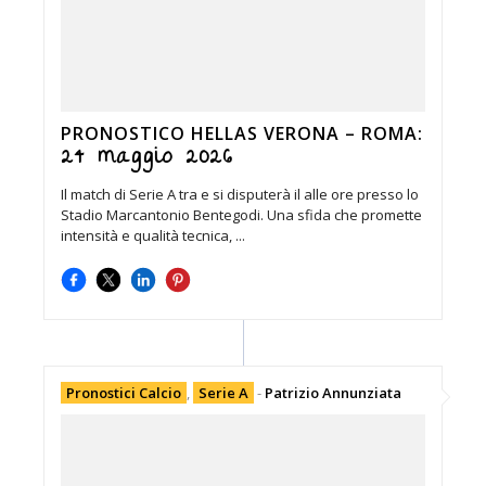
PRONOSTICO HELLAS VERONA – ROMA:
24 maggio 2026
Il match di Serie A tra e si disputerà il alle ore presso lo
Stadio Marcantonio Bentegodi. Una sfida che promette
intensità e qualità tecnica, ...
Pronostici Calcio
,
Serie A
-
Patrizio Annunziata