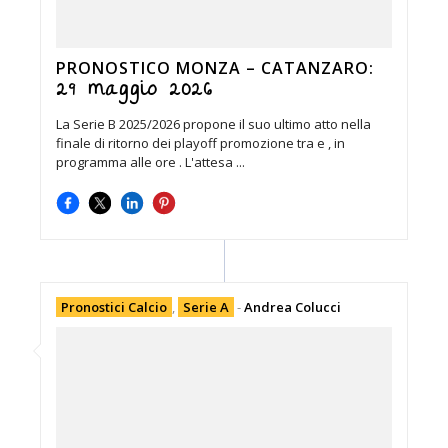
PRONOSTICO MONZA – CATANZARO:
29 maggio 2026
La Serie B 2025/2026 propone il suo ultimo atto nella
finale di ritorno dei playoff promozione tra e , in
programma alle ore . L'attesa ...
Pronostici Calcio
,
Serie A
-
Andrea Colucci