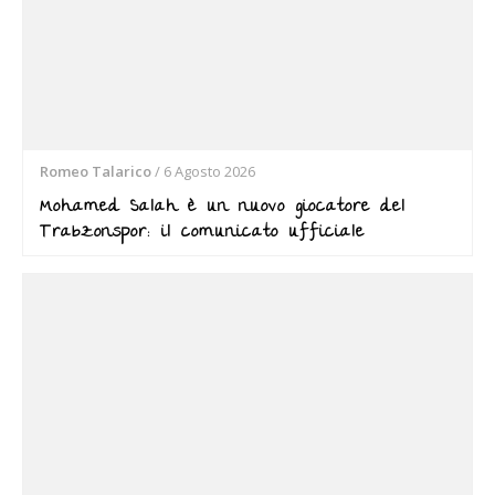
Romeo Talarico
/
6 Agosto 2026
Mohamed Salah è un nuovo giocatore del
Trabzonspor: il comunicato ufficiale