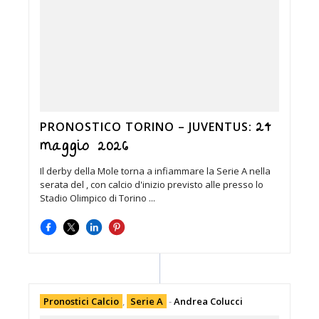
24
PRONOSTICO TORINO – JUVENTUS:
maggio 2026
Il derby della Mole torna a infiammare la Serie A nella
serata del , con calcio d'inizio previsto alle presso lo
Stadio Olimpico di Torino ...
Pronostici Calcio
,
Serie A
-
Andrea Colucci