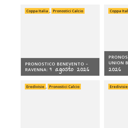
Coppa Italia
,
Pronostici Calcio
Coppa Ital
PRONOS
UNION B
PRONOSTICO BENEVENTO –
9 agosto 2026
2026
RAVENNA:
Eredivisie
,
Pronostici Calcio
Eredivisie