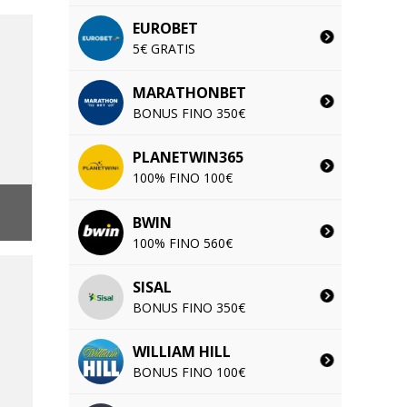
EUROBET
5€ GRATIS
MARATHONBET
BONUS FINO 350€
PLANETWIN365
100% FINO 100€
BWIN
100% FINO 560€
SISAL
BONUS FINO 350€
WILLIAM HILL
BONUS FINO 100€