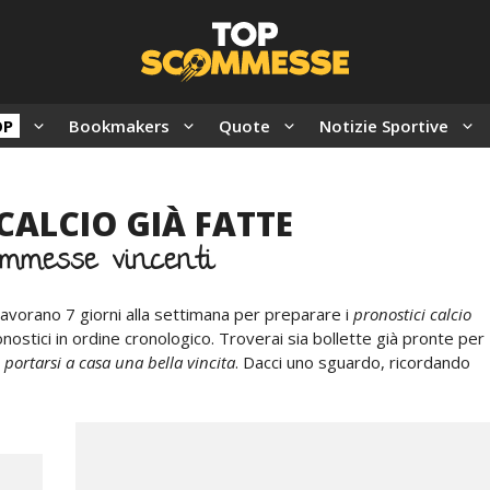
OP
Bookmakers
Quote
Notizie Sportive
CALCIO GIÀ FATTE
ommesse vincenti
lavorano 7 giorni alla settimana per preparare i
pronostici calcio
onostici in ordine cronologico. Troverai sia bollette già pronte per
portarsi a casa una bella vincita
. Dacci uno sguardo, ricordando