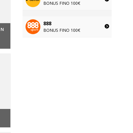
BONUS FINO 100€
888
EN
BONUS FINO 100€