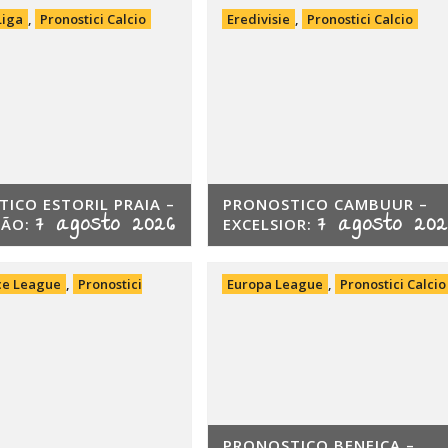
Liga
,
Pronostici Calcio
Eredivisie
,
Pronostici Calcio
ICO ESTORIL PRAIA –
PRONOSTICO CAMBUUR –
7 agosto 2026
7 agosto 202
CÃO:
EXCELSIOR:
ce League
,
Pronostici
Europa League
,
Pronostici Calcio
PRONOSTICO BENFICA –