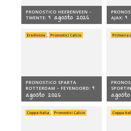
PRONOSTICO HEERENVEEN –
PRONOS
9 agosto 2026
9
TWENTE:
AJAX:
Eredivisie
,
Pronostici Calcio
Primeira 
PRONOSTICO SPARTA
PRONOST
9
ROTTERDAM – FEYENOORD:
SPORTI
agosto 2026
agosto
Coppa Italia
,
Pronostici Calcio
Coppa Ital