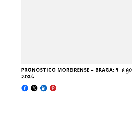
9 ago
PRONOSTICO MOREIRENSE – BRAGA:
2026