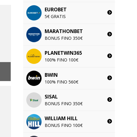
EUROBET
5€ GRATIS
MARATHONBET
BONUS FINO 350€
PLANETWIN365
100% FINO 100€
BWIN
100% FINO 560€
SISAL
BONUS FINO 350€
WILLIAM HILL
BONUS FINO 100€