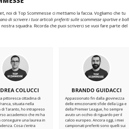
OMMESSE
ternet, noi di Top Scommesse ci mettiamo la faccia. Vogliamo che tu
no di scrivere i tuoi articoli preferiti sulle scommesse sportive e boll
la nostra squadra. Ricorda che puoi scriverci se vuoi fare parte del
DREA COLUCCI
BRANDO GUIDACCI
a pittoresca cittadina di
Appassionato fin dalla giovinezza
ranca, situata nella
delle emozionanti sfide della Liga e
 di Taranto, ho intrapreso
della Premier League, ho sempre
rso accademico che mi ha
avuto un occhio di riguardo per il
a conseguire una laurea in
calcio europeo. Ancora oggi, i miei
udenza. Cosa c’entra
campionati preferiti sono quelli sui