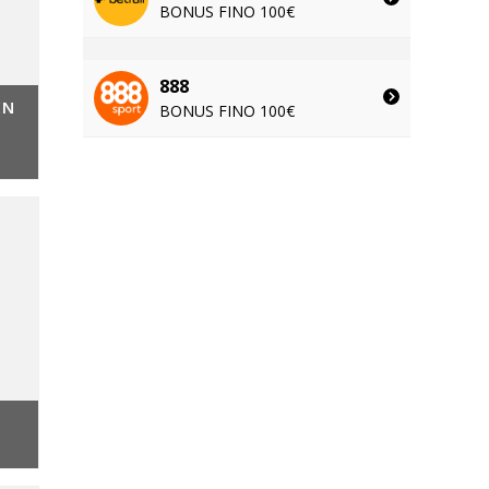
BONUS FINO 100€
888
EN
BONUS FINO 100€