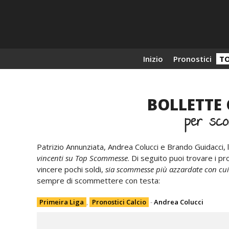
Vai
al
contenuto
Inizio
Pronostici
T
BOLLETTE 
per sc
Patrizio Annunziata, Andrea Colucci e Brando Guidacci, 
vincenti su Top Scommesse
. Di seguito puoi trovare i pr
vincere pochi soldi,
sia scommesse più azzardate con cui 
sempre di scommettere con testa:
Primeira Liga
,
Pronostici Calcio
-
Andrea Colucci