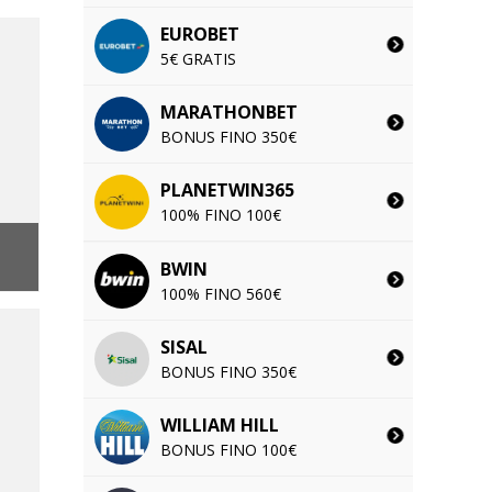
EUROBET
5€ GRATIS
MARATHONBET
BONUS FINO 350€
PLANETWIN365
100% FINO 100€
BWIN
100% FINO 560€
SISAL
BONUS FINO 350€
WILLIAM HILL
BONUS FINO 100€