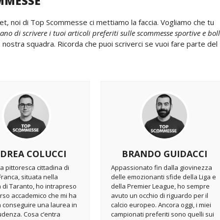
OMMESSE
ternet, noi di Top Scommesse ci mettiamo la faccia. Vogliamo che tu
no di scrivere i tuoi articoli preferiti sulle scommesse sportive e boll
la nostra squadra. Ricorda che puoi scriverci se vuoi fare parte del
DREA COLUCCI
BRANDO GUIDACCI
a pittoresca cittadina di
Appassionato fin dalla giovinezza
ranca, situata nella
delle emozionanti sfide della Liga e
 di Taranto, ho intrapreso
della Premier League, ho sempre
rso accademico che mi ha
avuto un occhio di riguardo per il
a conseguire una laurea in
calcio europeo. Ancora oggi, i miei
udenza. Cosa c’entra
campionati preferiti sono quelli sui