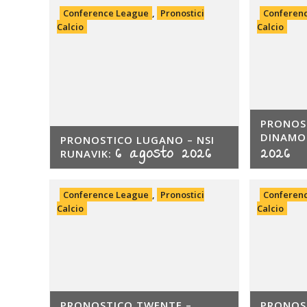
Conference League
,
Pronostici
Conferen
Calcio
Calcio
PRONOS
DINAMO
PRONOSTICO LUGANO – NSI
6 agosto 2026
2026
RUNAVIK:
Conference League
,
Pronostici
Conferen
Calcio
Calcio
PRONOSTICO TWENTE –
PRONOS