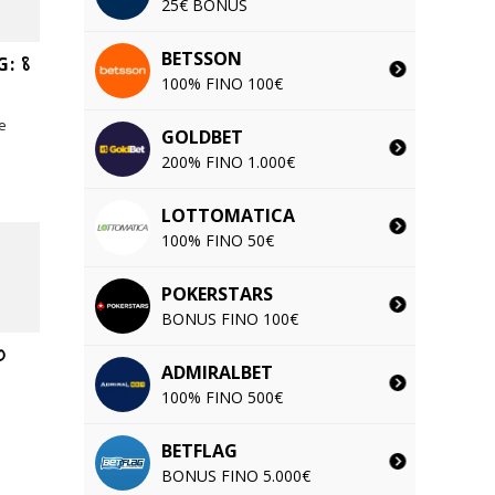
25€ BONUS
8
BETSSON
G:
100% FINO 100€
re
GOLDBET
200% FINO 1.000€
LOTTOMATICA
100% FINO 50€
POKERSTARS
BONUS FINO 100€
o
ADMIRALBET
100% FINO 500€
BETFLAG
BONUS FINO 5.000€