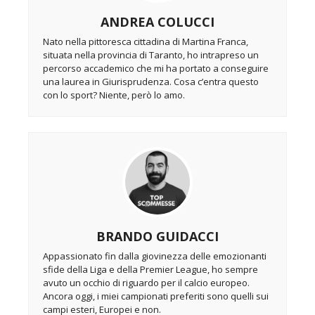
ANDREA COLUCCI
Nato nella pittoresca cittadina di Martina Franca,
situata nella provincia di Taranto, ho intrapreso un
percorso accademico che mi ha portato a conseguire
una laurea in Giurisprudenza. Cosa c’entra questo
con lo sport? Niente, però lo amo.
BRANDO GUIDACCI
Appassionato fin dalla giovinezza delle emozionanti
sfide della Liga e della Premier League, ho sempre
avuto un occhio di riguardo per il calcio europeo.
Ancora oggi, i miei campionati preferiti sono quelli sui
campi esteri, Europei e non.