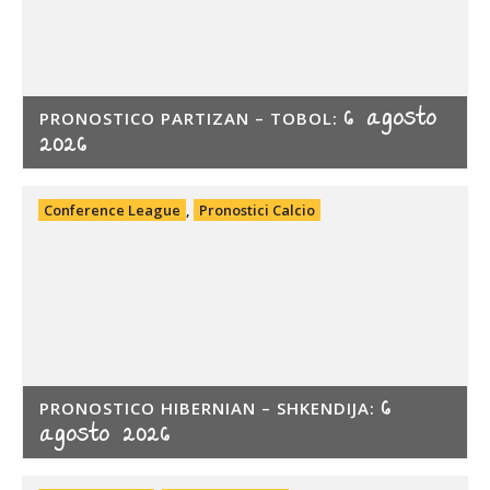
6 agosto
PRONOSTICO PARTIZAN – TOBOL:
2026
Conference League
,
Pronostici Calcio
6
PRONOSTICO HIBERNIAN – SHKENDIJA:
agosto 2026