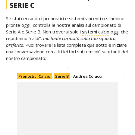
SERIE C
Se stai cercando i pronostici e sistemi vincenti o schedine
pronte oggi, controlla le nostre analisi sul campionato di
Serie A e Serie B. Non troverai solo i
sistemi calcio
oggi che
reputiamo “caldi”,
ma tante curiosità sulla tua squadra
preferita
. Puoi trovare la lista completa qua sotto e iniziare
una conversazione con altri lettori sui temi più scottanti del
nostro campionato:
Pronostici Calcio
,
Serie B
-
Andrea Colucci