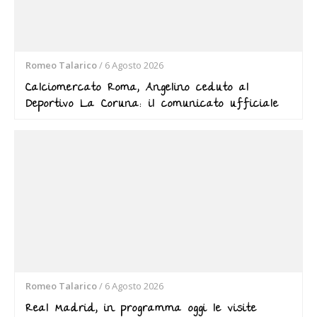
Romeo Talarico
/
6 Agosto 2026
Calciomercato Roma, Angelino ceduto al
Deportivo La Coruna: il comunicato ufficiale
Romeo Talarico
/
6 Agosto 2026
Real Madrid, in programma oggi le visite