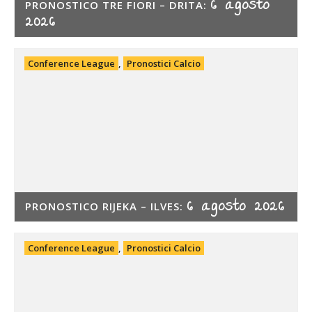
6 agosto
PRONOSTICO TRE FIORI – DRITA:
2026
Conference League
,
Pronostici Calcio
6 agosto 2026
PRONOSTICO RIJEKA – ILVES:
Conference League
,
Pronostici Calcio