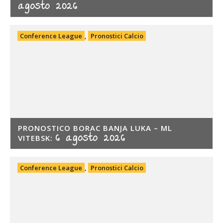
agosto 2026
Conference League
,
Pronostici Calcio
PRONOSTICO BORAC BANJA LUKA – ML
6 agosto 2026
VITEBSK:
Conference League
,
Pronostici Calcio