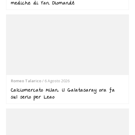
mediche di Yan Diomandé
Romeo Talarico
/
6 Agosto 2026
Calciomercato Milan: il Galatasaray ora fa
sul serio per Leao