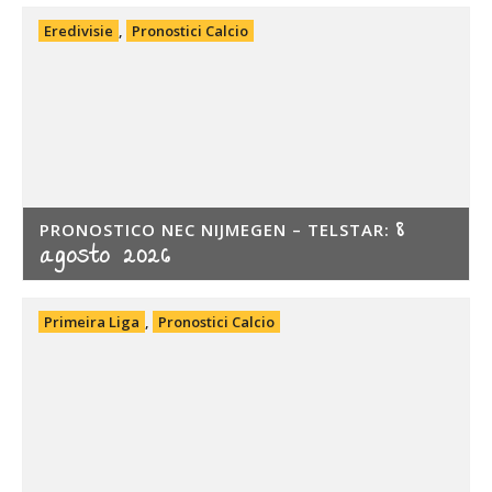
Eredivisie
,
Pronostici Calcio
8
PRONOSTICO NEC NIJMEGEN – TELSTAR:
agosto 2026
Primeira Liga
,
Pronostici Calcio