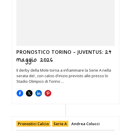
24
PRONOSTICO TORINO – JUVENTUS:
maggio 2026
Il derby della Mole torna a infiammare la Serie A nella
serata del , con calcio d'inizio previsto alle presso lo
Stadio Olimpico di Torino ...
Pronostici Calcio
,
Serie A
-
Andrea Colucci