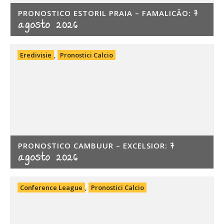
7
PRONOSTICO ESTORIL PRAIA – FAMALICÃO:
agosto 2026
Eredivisie
,
Pronostici Calcio
7
PRONOSTICO CAMBUUR – EXCELSIOR:
agosto 2026
Conference League
,
Pronostici Calcio