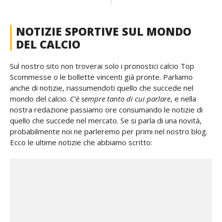
NOTIZIE SPORTIVE SUL MONDO
DEL CALCIO
Sul nostro sito non troverai solo i pronostici calcio Top
Scommesse o le bollette vincenti già pronte. Parliamo
anche di notizie, riassumendoti quello che succede nel
mondo del calcio.
C’è sempre tanto di cui parlare
, e nella
nostra redazione passiamo ore consumando le notizie di
quello che succede nel mercato. Se si parla di una novità,
probabilmente noi ne parleremo per primi nel nostro blog.
Ecco le ultime notizie che abbiamo scritto: