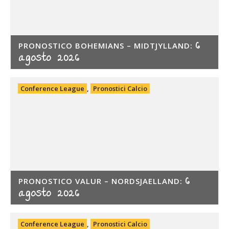
6
PRONOSTICO BOHEMIANS – MIDTJYLLAND:
agosto 2026
Conference League
,
Pronostici Calcio
6
PRONOSTICO VALUR – NORDSJAELLAND:
agosto 2026
Conference League
,
Pronostici Calcio