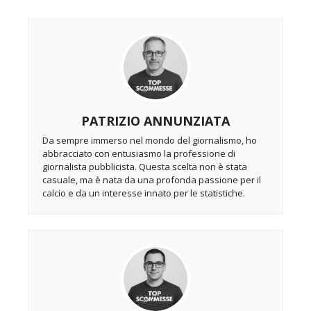
PATRIZIO ANNUNZIATA
Da sempre immerso nel mondo del giornalismo, ho
abbracciato con entusiasmo la professione di
giornalista pubblicista. Questa scelta non è stata
casuale, ma è nata da una profonda passione per il
calcio e da un interesse innato per le statistiche.