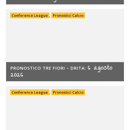
Conference League
,
Pronostici Calcio
6 agosto
PRONOSTICO TRE FIORI – DRITA:
2026
Conference League
,
Pronostici Calcio