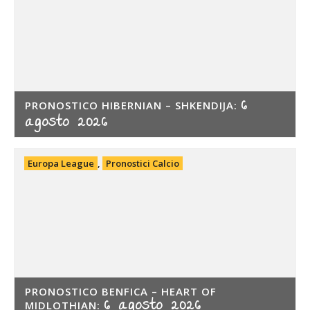
6
PRONOSTICO HIBERNIAN – SHKENDIJA:
agosto 2026
Europa League
,
Pronostici Calcio
PRONOSTICO BENFICA – HEART OF
6 agosto 2026
MIDLOTHIAN: