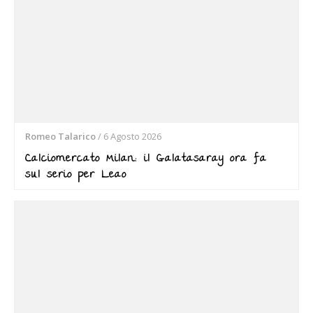
Romeo Talarico
/
6 Agosto 2026
Calciomercato Milan: il Galatasaray ora fa
sul serio per Leao