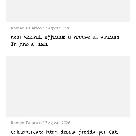
Romeo Talarico
/
7 Agosto 2026
Real Madrid, ufficiale il rinnovo di Vinicius
Jr fino al 2032
Romeo Talarico
/
7 Agosto 2026
Calciomercato Inter: doccia fredda per Cuti