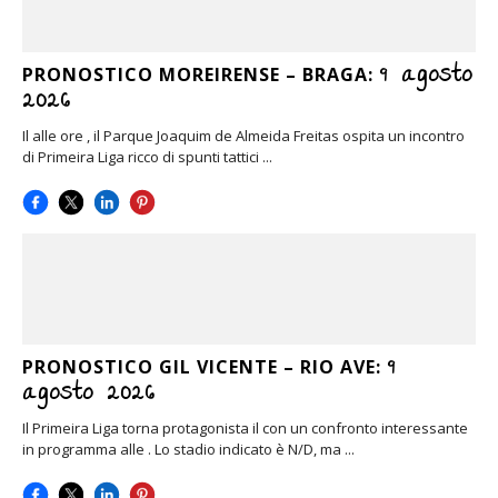
9 agosto
PRONOSTICO MOREIRENSE – BRAGA:
2026
Il alle ore , il Parque Joaquim de Almeida Freitas ospita un incontro
di Primeira Liga ricco di spunti tattici ...
9
PRONOSTICO GIL VICENTE – RIO AVE:
agosto 2026
Il Primeira Liga torna protagonista il con un confronto interessante
in programma alle . Lo stadio indicato è N/D, ma ...