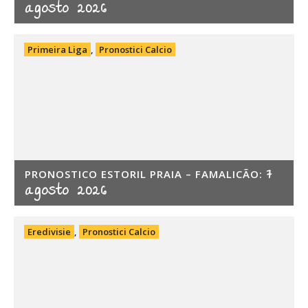
agosto 2026
Primeira Liga
,
Pronostici Calcio
7
PRONOSTICO ESTORIL PRAIA – FAMALICÃO:
agosto 2026
Eredivisie
,
Pronostici Calcio