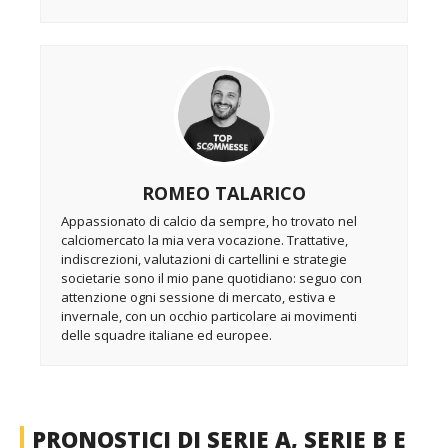
ROMEO TALARICO
Appassionato di calcio da sempre, ho trovato nel
calciomercato la mia vera vocazione. Trattative,
indiscrezioni, valutazioni di cartellini e strategie
societarie sono il mio pane quotidiano: seguo con
attenzione ogni sessione di mercato, estiva e
invernale, con un occhio particolare ai movimenti
delle squadre italiane ed europee.
PRONOSTICI DI SERIE A, SERIE B E