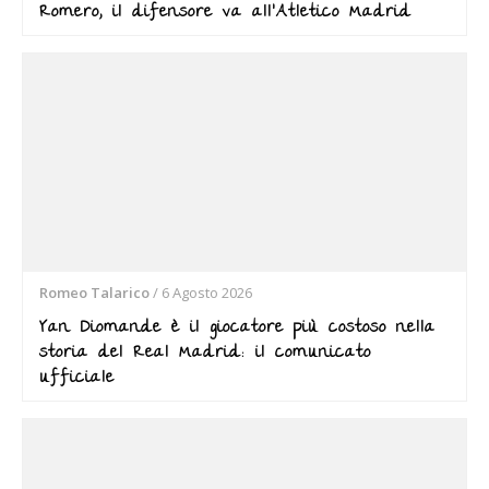
Romero, il difensore va all’Atletico Madrid
Romeo Talarico
/
6 Agosto 2026
Yan Diomande è il giocatore più costoso nella
storia del Real Madrid: il comunicato
ufficiale