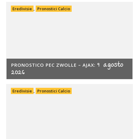
Eredivisie
,
Pronostici Calcio
9 agosto
PRONOSTICO PEC ZWOLLE – AJAX:
2026
Eredivisie
,
Pronostici Calcio