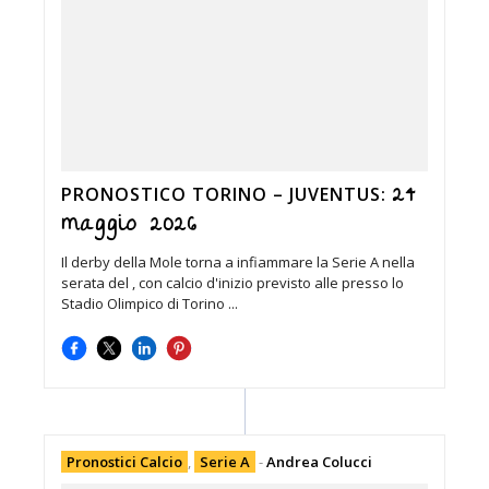
24
PRONOSTICO TORINO – JUVENTUS:
maggio 2026
Il derby della Mole torna a infiammare la Serie A nella
serata del , con calcio d'inizio previsto alle presso lo
Stadio Olimpico di Torino ...
Pronostici Calcio
,
Serie A
-
Andrea Colucci