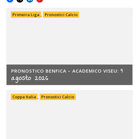
Primeira Liga
,
Pronostici Calcio
9
PRONOSTICO BENFICA – ACADEMICO VISEU:
agosto 2026
Coppa Italia
,
Pronostici Calcio