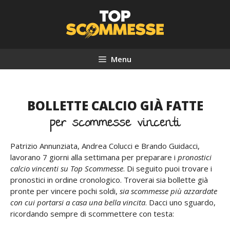
Vai
al
contenuto
Menu
BOLLETTE CALCIO GIÀ FATTE
per scommesse vincenti
Patrizio Annunziata, Andrea Colucci e Brando Guidacci,
lavorano 7 giorni alla settimana per preparare i
pronostici
calcio vincenti su Top Scommesse
. Di seguito puoi trovare i
pronostici in ordine cronologico. Troverai sia bollette già
pronte per vincere pochi soldi,
sia scommesse più azzardate
con cui portarsi a casa una bella vincita
. Dacci uno sguardo,
ricordando sempre di scommettere con testa: