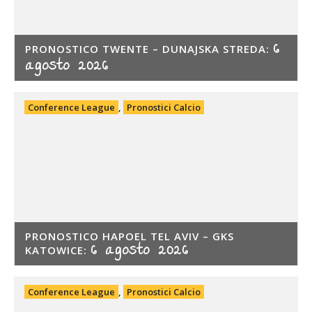
6
PRONOSTICO TWENTE – DUNAJSKA STREDA:
agosto 2026
Conference League
,
Pronostici Calcio
PRONOSTICO HAPOEL TEL AVIV – GKS
6 agosto 2026
KATOWICE:
Conference League
,
Pronostici Calcio