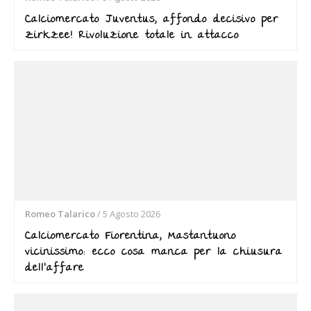
Calciomercato Juventus, affondo decisivo per
Zirkzee! Rivoluzione totale in attacco
Romeo Talarico
/
5 Agosto 2026
Calciomercato Fiorentina, Mastantuono
vicinissimo: ecco cosa manca per la chiusura
dell’affare