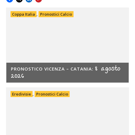
Coppa Italia
,
Pronostici Calcio
8 agosto
PRONOSTICO VICENZA – CATANIA:
2026
Eredivisie
,
Pronostici Calcio