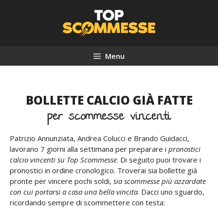
Vai
al
contenuto
Menu
BOLLETTE CALCIO GIÀ FATTE
per scommesse vincenti
Patrizio Annunziata, Andrea Colucci e Brando Guidacci,
lavorano 7 giorni alla settimana per preparare i
pronostici
calcio vincenti su Top Scommesse
. Di seguito puoi trovare i
pronostici in ordine cronologico. Troverai sia bollette già
pronte per vincere pochi soldi,
sia scommesse più azzardate
con cui portarsi a casa una bella vincita
. Dacci uno sguardo,
ricordando sempre di scommettere con testa: