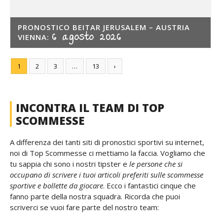
PRONOSTICO BEITAR JERUSALEM – AUSTRIA
6 agosto 2026
VIENNA:
1
2
3
…
13
›
INCONTRA IL TEAM DI TOP
SCOMMESSE
A differenza dei tanti siti di pronostici sportivi su internet,
noi di Top Scommesse ci mettiamo la faccia. Vogliamo che
tu sappia chi sono i nostri tipster e
le persone che si
occupano di scrivere i tuoi articoli preferiti sulle scommesse
sportive e bollette da giocare
. Ecco i fantastici cinque che
fanno parte della nostra squadra. Ricorda che puoi
scriverci se vuoi fare parte del nostro team: