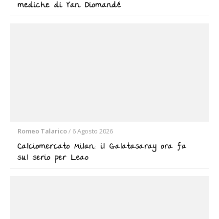
mediche di Yan Diomandé
Romeo Talarico
/
6 Agosto 2026
Calciomercato Milan: il Galatasaray ora fa
sul serio per Leao