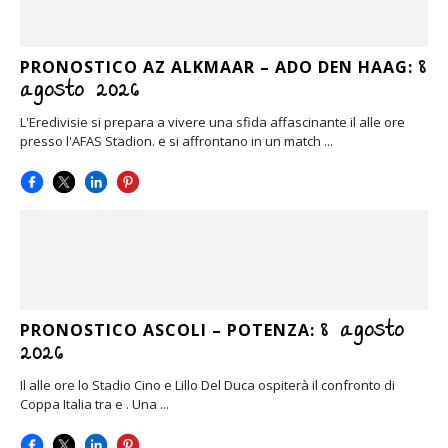
8
PRONOSTICO AZ ALKMAAR – ADO DEN HAAG:
agosto 2026
L'Eredivisie si prepara a vivere una sfida affascinante il alle ore
presso l'AFAS Stadion. e si affrontano in un match ...
8 agosto
PRONOSTICO ASCOLI – POTENZA:
2026
Il alle ore lo Stadio Cino e Lillo Del Duca ospiterà il confronto di
Coppa Italia tra e . Una ...