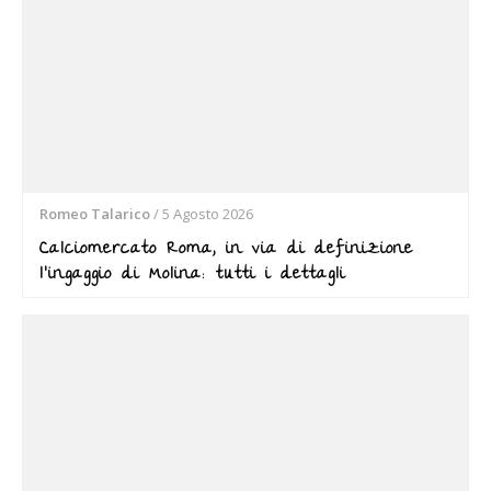
Romeo Talarico
/
5 Agosto 2026
Calciomercato Roma, in via di definizione
l’ingaggio di Molina: tutti i dettagli