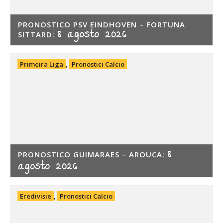
PRONOSTICO PSV EINDHOVEN – FORTUNA
8 agosto 2026
SITTARD:
Primeira Liga
,
Pronostici Calcio
8
PRONOSTICO GUIMARAES – AROUCA:
agosto 2026
Eredivisie
,
Pronostici Calcio