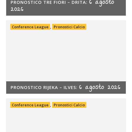
6 agosto
PRONOSTICO TRE FIORI – DRITA:
2026
Conference League
,
Pronostici Calcio
6 agosto 2026
PRONOSTICO RIJEKA – ILVES:
Conference League
,
Pronostici Calcio