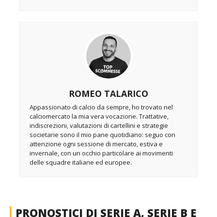
ROMEO TALARICO
Appassionato di calcio da sempre, ho trovato nel
calciomercato la mia vera vocazione. Trattative,
indiscrezioni, valutazioni di cartellini e strategie
societarie sono il mio pane quotidiano: seguo con
attenzione ogni sessione di mercato, estiva e
invernale, con un occhio particolare ai movimenti
delle squadre italiane ed europee.
PRONOSTICI DI SERIE A, SERIE B E