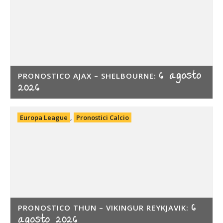
6 agosto
PRONOSTICO AJAX – SHELBOURNE:
2026
Europa League
,
Pronostici Calcio
6
PRONOSTICO THUN – VIKINGUR REYKJAVIK:
agosto 2026