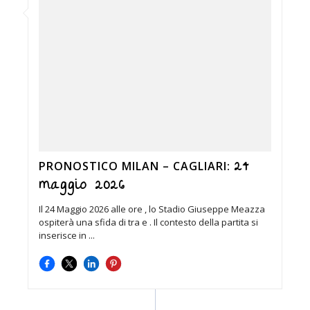
24
PRONOSTICO MILAN – CAGLIARI:
maggio 2026
Il 24 Maggio 2026 alle ore , lo Stadio Giuseppe Meazza
ospiterà una sfida di tra e . Il contesto della partita si
inserisce in ...