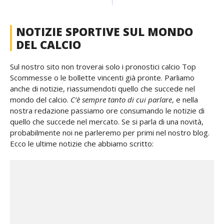
NOTIZIE SPORTIVE SUL MONDO
DEL CALCIO
Sul nostro sito non troverai solo i pronostici calcio Top
Scommesse o le bollette vincenti già pronte. Parliamo
anche di notizie, riassumendoti quello che succede nel
mondo del calcio.
C’è sempre tanto di cui parlare
, e nella
nostra redazione passiamo ore consumando le notizie di
quello che succede nel mercato. Se si parla di una novità,
probabilmente noi ne parleremo per primi nel nostro blog.
Ecco le ultime notizie che abbiamo scritto: