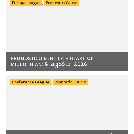
Europa League
,
Pronostici Calcio
PRONOSTICO BENFICA – HEART OF
6 agosto 2026
MIDLOTHIAN:
Conference League
,
Pronostici Calcio