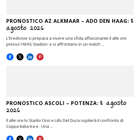
8
PRONOSTICO AZ ALKMAAR – ADO DEN HAAG:
agosto 2026
L'Eredivisie si prepara a vivere una sfida affascinante il alle ore
presso l'AFAS Stadion. e si affrontano in un match ...
8 agosto
PRONOSTICO ASCOLI – POTENZA:
2026
Il alle ore lo Stadio Cino e Lillo Del Duca ospiterà il confronto di
Coppa Italia tra e . Una ...