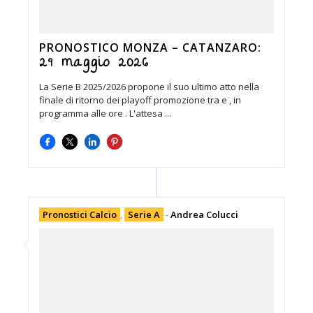
PRONOSTICO MONZA – CATANZARO:
29 maggio 2026
La Serie B 2025/2026 propone il suo ultimo atto nella
finale di ritorno dei playoff promozione tra e , in
programma alle ore . L'attesa ...
Pronostici Calcio
,
Serie A
-
Andrea Colucci