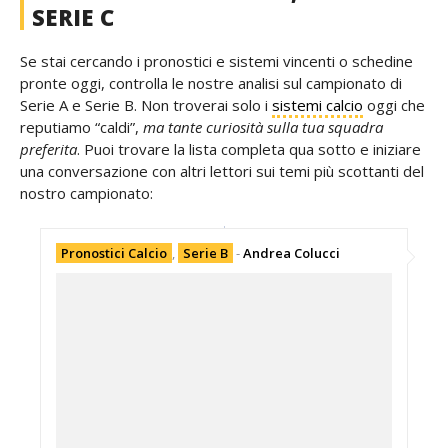
SERIE C
Se stai cercando i pronostici e sistemi vincenti o schedine
pronte oggi, controlla le nostre analisi sul campionato di
Serie A e Serie B. Non troverai solo i
sistemi calcio
oggi che
reputiamo “caldi”,
ma tante curiosità sulla tua squadra
preferita
. Puoi trovare la lista completa qua sotto e iniziare
una conversazione con altri lettori sui temi più scottanti del
nostro campionato:
Pronostici Calcio
,
Serie B
-
Andrea Colucci