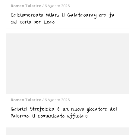
Romeo Talarico
/
6 Agosto 2026
Calciomercato Milan: il Galatasaray ora fa
sul serio per Leao
Romeo Talarico
/
6 Agosto 2026
Gabriel Strefezza è un nuovo giocatore del
Palermo: il comunicato ufficiale