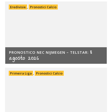
Eredivisie
,
Pronostici Calcio
8
PRONOSTICO NEC NIJMEGEN – TELSTAR:
agosto 2026
Primeira Liga
,
Pronostici Calcio