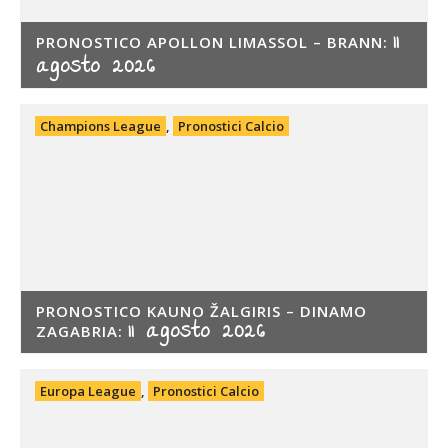
11
PRONOSTICO APOLLON LIMASSOL – BRANN:
agosto 2026
Champions League
,
Pronostici Calcio
PRONOSTICO KAUNO ŽALGIRIS – DINAMO
11 agosto 2026
ZAGABRIA:
Europa League
,
Pronostici Calcio