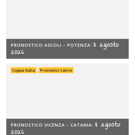
8 agosto
PRONOSTICO ASCOLI – POTENZA:
2026
Coppa Italia
,
Pronostici Calcio
8 agosto
PRONOSTICO VICENZA – CATANIA:
2026