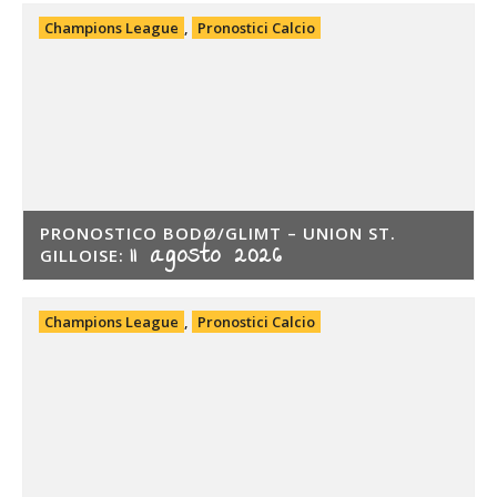
Champions League
,
Pronostici Calcio
PRONOSTICO BODØ/GLIMT – UNION ST.
11 agosto 2026
GILLOISE:
Champions League
,
Pronostici Calcio