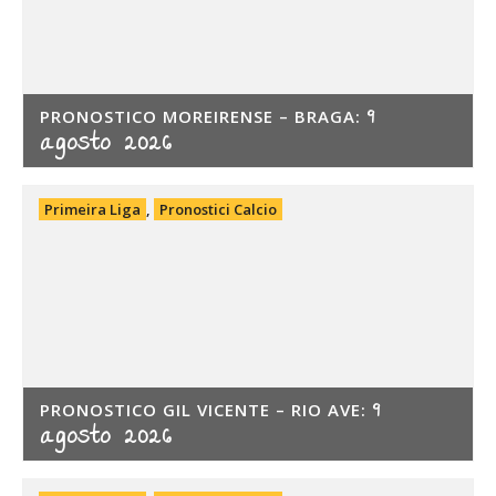
9
PRONOSTICO MOREIRENSE – BRAGA:
agosto 2026
Primeira Liga
,
Pronostici Calcio
9
PRONOSTICO GIL VICENTE – RIO AVE:
agosto 2026