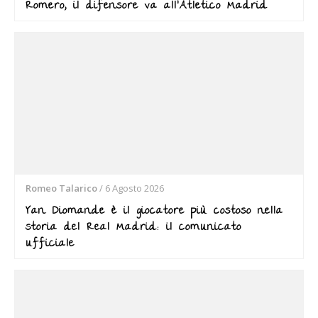
Romero, il difensore va all’Atletico Madrid
Romeo Talarico
/
6 Agosto 2026
Yan Diomande è il giocatore più costoso nella
storia del Real Madrid: il comunicato
ufficiale