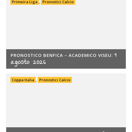
Primeira Liga
,
Pronostici Calcio
9
PRONOSTICO BENFICA – ACADEMICO VISEU:
agosto 2026
Coppa Italia
,
Pronostici Calcio