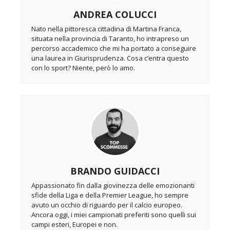
ANDREA COLUCCI
Nato nella pittoresca cittadina di Martina Franca,
situata nella provincia di Taranto, ho intrapreso un
percorso accademico che mi ha portato a conseguire
una laurea in Giurisprudenza. Cosa c’entra questo
con lo sport? Niente, però lo amo.
BRANDO GUIDACCI
Appassionato fin dalla giovinezza delle emozionanti
sfide della Liga e della Premier League, ho sempre
avuto un occhio di riguardo per il calcio europeo.
Ancora oggi, i miei campionati preferiti sono quelli sui
campi esteri, Europei e non.