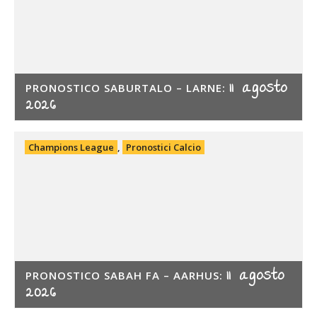
11 agosto
PRONOSTICO SABURTALO – LARNE:
2026
Champions League
,
Pronostici Calcio
11 agosto
PRONOSTICO SABAH FA – AARHUS:
2026