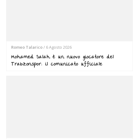
Romeo Talarico
/
6 Agosto 2026
Mohamed Salah è un nuovo giocatore del
Trabzonspor: il comunicato ufficiale