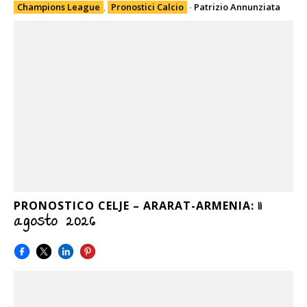
Champions League
,
Pronostici Calcio
-
Patrizio Annunziata
11
PRONOSTICO CELJE – ARARAT-ARMENIA:
agosto 2026