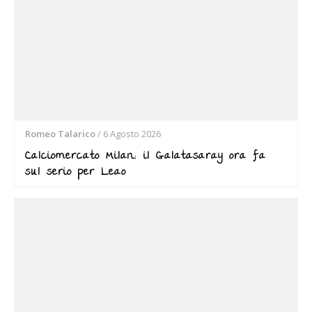
Romeo Talarico
/
6 Agosto 2026
Calciomercato Milan: il Galatasaray ora fa
sul serio per Leao