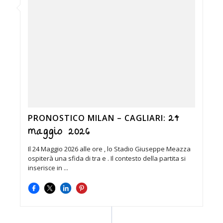
24
PRONOSTICO MILAN – CAGLIARI:
maggio 2026
Il 24 Maggio 2026 alle ore , lo Stadio Giuseppe Meazza
ospiterà una sfida di tra e . Il contesto della partita si
inserisce in ...