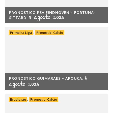
PRONOSTICO PSV EINDHOVEN – FORTUNA
8 agosto 2026
SITTARD:
Primeira Liga
,
Pronostici Calcio
8
PRONOSTICO GUIMARAES – AROUCA:
agosto 2026
Eredivisie
,
Pronostici Calcio