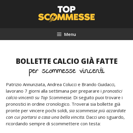
Vai
al
contenuto
Menu
BOLLETTE CALCIO GIÀ FATTE
per scommesse vincenti
Patrizio Annunziata, Andrea Colucci e Brando Guidacci,
lavorano 7 giorni alla settimana per preparare i
pronostici
calcio vincenti su Top Scommesse
. Di seguito puoi trovare i
pronostici in ordine cronologico. Troverai sia bollette già
pronte per vincere pochi soldi,
sia scommesse più azzardate
con cui portarsi a casa una bella vincita
. Dacci uno sguardo,
ricordando sempre di scommettere con testa: