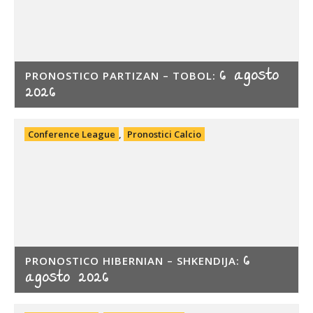
6 agosto
PRONOSTICO PARTIZAN – TOBOL:
2026
Conference League
,
Pronostici Calcio
6
PRONOSTICO HIBERNIAN – SHKENDIJA:
agosto 2026