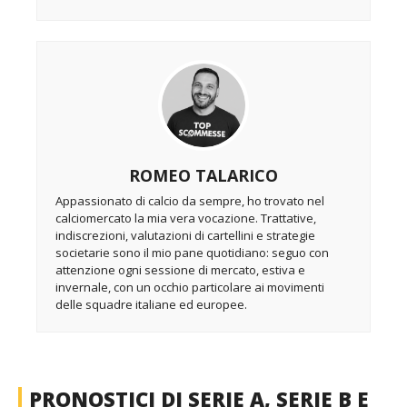
ROMEO TALARICO
Appassionato di calcio da sempre, ho trovato nel
calciomercato la mia vera vocazione. Trattative,
indiscrezioni, valutazioni di cartellini e strategie
societarie sono il mio pane quotidiano: seguo con
attenzione ogni sessione di mercato, estiva e
invernale, con un occhio particolare ai movimenti
delle squadre italiane ed europee.
PRONOSTICI DI SERIE A, SERIE B E