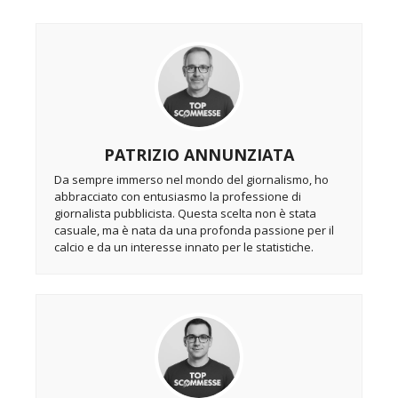
PATRIZIO ANNUNZIATA
Da sempre immerso nel mondo del giornalismo, ho
abbracciato con entusiasmo la professione di
giornalista pubblicista. Questa scelta non è stata
casuale, ma è nata da una profonda passione per il
calcio e da un interesse innato per le statistiche.