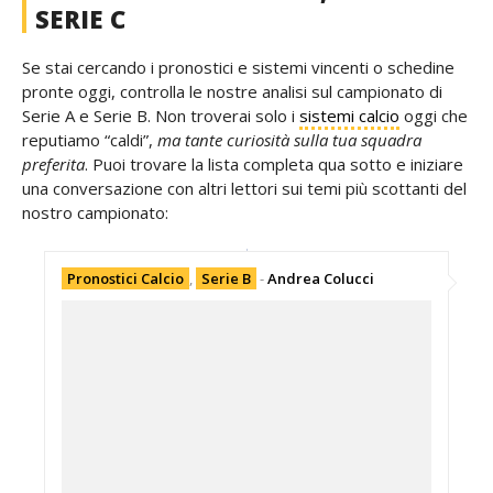
SERIE C
Se stai cercando i pronostici e sistemi vincenti o schedine
pronte oggi, controlla le nostre analisi sul campionato di
Serie A e Serie B. Non troverai solo i
sistemi calcio
oggi che
reputiamo “caldi”,
ma tante curiosità sulla tua squadra
preferita
. Puoi trovare la lista completa qua sotto e iniziare
una conversazione con altri lettori sui temi più scottanti del
nostro campionato:
Pronostici Calcio
,
Serie B
-
Andrea Colucci