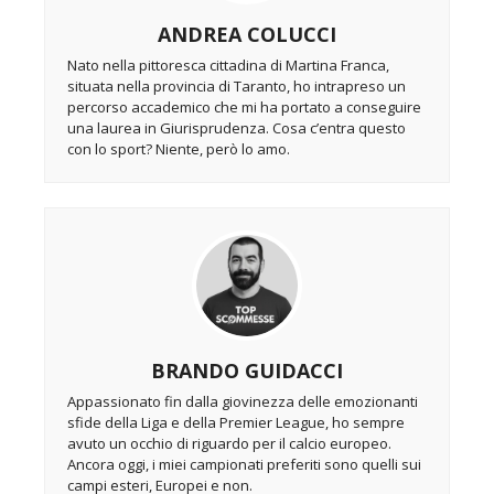
ANDREA COLUCCI
Nato nella pittoresca cittadina di Martina Franca,
situata nella provincia di Taranto, ho intrapreso un
percorso accademico che mi ha portato a conseguire
una laurea in Giurisprudenza. Cosa c’entra questo
con lo sport? Niente, però lo amo.
BRANDO GUIDACCI
Appassionato fin dalla giovinezza delle emozionanti
sfide della Liga e della Premier League, ho sempre
avuto un occhio di riguardo per il calcio europeo.
Ancora oggi, i miei campionati preferiti sono quelli sui
campi esteri, Europei e non.