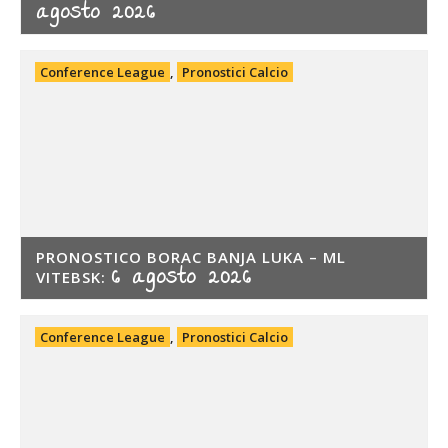
agosto 2026
Conference League
,
Pronostici Calcio
PRONOSTICO BORAC BANJA LUKA – ML
6 agosto 2026
VITEBSK:
Conference League
,
Pronostici Calcio