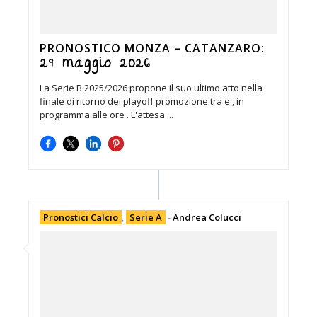
PRONOSTICO MONZA – CATANZARO:
29 maggio 2026
La Serie B 2025/2026 propone il suo ultimo atto nella
finale di ritorno dei playoff promozione tra e , in
programma alle ore . L'attesa ...
Pronostici Calcio
,
Serie A
-
Andrea Colucci