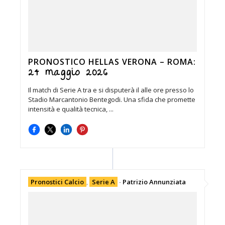
PRONOSTICO HELLAS VERONA – ROMA:
24 maggio 2026
Il match di Serie A tra e si disputerà il alle ore presso lo
Stadio Marcantonio Bentegodi. Una sfida che promette
intensità e qualità tecnica, ...
Pronostici Calcio
,
Serie A
-
Patrizio Annunziata