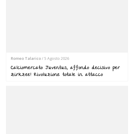
Romeo Talarico
/
5 Agosto 2026
Calciomercato Juventus, affondo decisivo per
Zirkzee! Rivoluzione totale in attacco