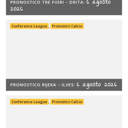
6 agosto
PRONOSTICO TRE FIORI – DRITA:
2026
Conference League
,
Pronostici Calcio
6 agosto 2026
PRONOSTICO RIJEKA – ILVES:
Conference League
,
Pronostici Calcio