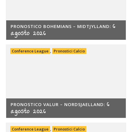
6
PRONOSTICO BOHEMIANS – MIDTJYLLAND:
agosto 2026
Conference League
,
Pronostici Calcio
6
PRONOSTICO VALUR – NORDSJAELLAND:
agosto 2026
Conference League
,
Pronostici Calcio