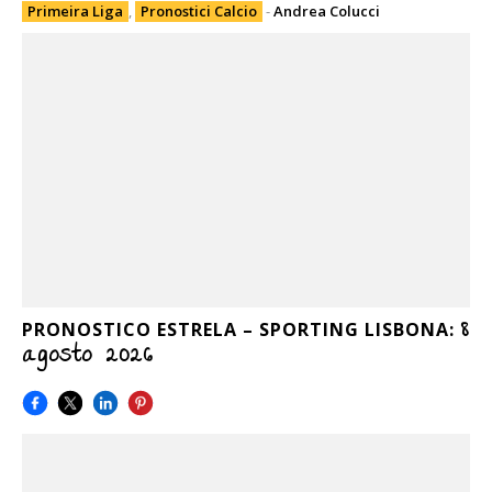
Primeira Liga
,
Pronostici Calcio
-
Andrea Colucci
8
PRONOSTICO ESTRELA – SPORTING LISBONA:
agosto 2026