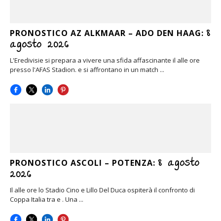
8
PRONOSTICO AZ ALKMAAR – ADO DEN HAAG:
agosto 2026
L'Eredivisie si prepara a vivere una sfida affascinante il alle ore
presso l'AFAS Stadion. e si affrontano in un match ...
8 agosto
PRONOSTICO ASCOLI – POTENZA:
2026
Il alle ore lo Stadio Cino e Lillo Del Duca ospiterà il confronto di
Coppa Italia tra e . Una ...