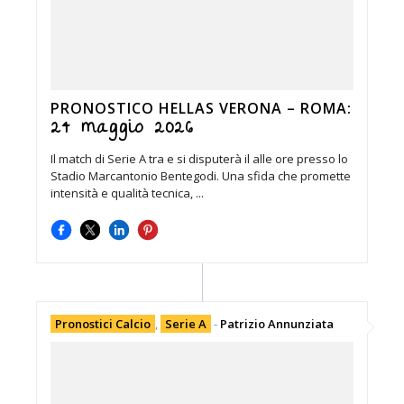
PRONOSTICO HELLAS VERONA – ROMA:
24 maggio 2026
Il match di Serie A tra e si disputerà il alle ore presso lo
Stadio Marcantonio Bentegodi. Una sfida che promette
intensità e qualità tecnica, ...
Pronostici Calcio
,
Serie A
-
Patrizio Annunziata