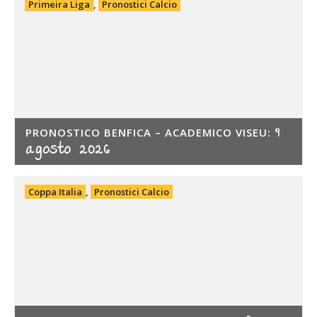
Primeira Liga
,
Pronostici Calcio
9
PRONOSTICO BENFICA – ACADEMICO VISEU:
agosto 2026
Coppa Italia
,
Pronostici Calcio