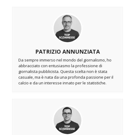
PATRIZIO ANNUNZIATA
Da sempre immerso nel mondo del giornalismo, ho
abbracciato con entusiasmo la professione di
giornalista pubblicista. Questa scelta non è stata
casuale, ma è nata da una profonda passione per il
calcio e da un interesse innato per le statistiche.