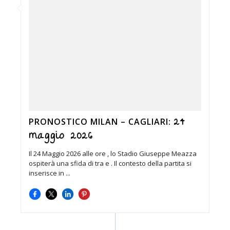
24
PRONOSTICO MILAN – CAGLIARI:
maggio 2026
Il 24 Maggio 2026 alle ore , lo Stadio Giuseppe Meazza
ospiterà una sfida di tra e . Il contesto della partita si
inserisce in ...