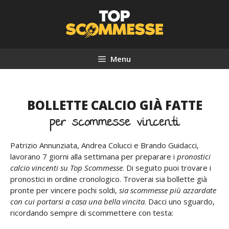
Vai
al
contenuto
Menu
BOLLETTE CALCIO GIÀ FATTE
per scommesse vincenti
Patrizio Annunziata, Andrea Colucci e Brando Guidacci,
lavorano 7 giorni alla settimana per preparare i
pronostici
calcio vincenti su Top Scommesse
. Di seguito puoi trovare i
pronostici in ordine cronologico. Troverai sia bollette già
pronte per vincere pochi soldi,
sia scommesse più azzardate
con cui portarsi a casa una bella vincita
. Dacci uno sguardo,
ricordando sempre di scommettere con testa: