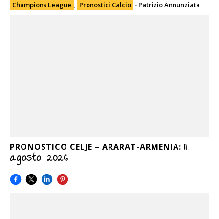
Champions League
,
Pronostici Calcio
-
Patrizio Annunziata
11
PRONOSTICO CELJE – ARARAT-ARMENIA:
agosto 2026