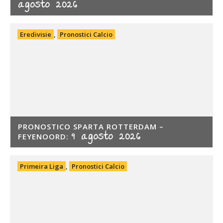
agosto 2026
Eredivisie
,
Pronostici Calcio
PRONOSTICO SPARTA ROTTERDAM –
9 agosto 2026
FEYENOORD:
Primeira Liga
,
Pronostici Calcio