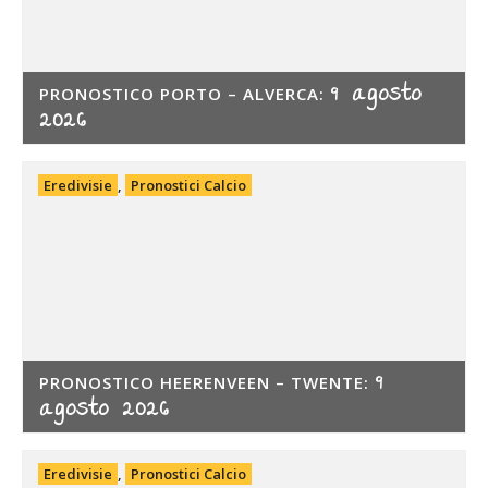
9 agosto
PRONOSTICO PORTO – ALVERCA:
2026
Eredivisie
,
Pronostici Calcio
9
PRONOSTICO HEERENVEEN – TWENTE:
agosto 2026
Eredivisie
,
Pronostici Calcio