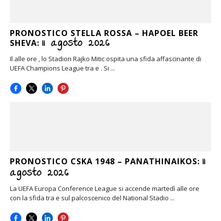
PRONOSTICO STELLA ROSSA – HAPOEL BEER
11 agosto 2026
SHEVA:
Il alle ore , lo Stadion Rajko Mitic ospita una sfida affascinante di
UEFA Champions League tra e . Si ...
11
PRONOSTICO CSKA 1948 – PANATHINAIKOS:
agosto 2026
La UEFA Europa Conference League si accende martedì alle ore
con la sfida tra e sul palcoscenico del National Stadio ...