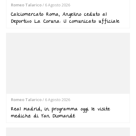
Romeo Talarico
/
6 Agosto 2026
Calciomercato Roma, Angelino ceduto al
Deportivo La Coruna: il comunicato ufficiale
Romeo Talarico
/
6 Agosto 2026
Real Madrid, in programma oggi le visite
mediche di Yan Diomandé