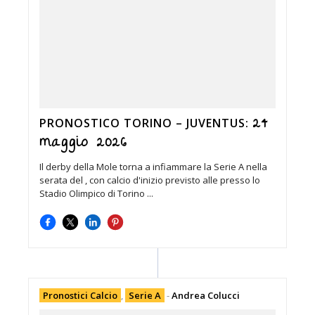
24
PRONOSTICO TORINO – JUVENTUS:
maggio 2026
Il derby della Mole torna a infiammare la Serie A nella
serata del , con calcio d'inizio previsto alle presso lo
Stadio Olimpico di Torino ...
Pronostici Calcio
,
Serie A
-
Andrea Colucci