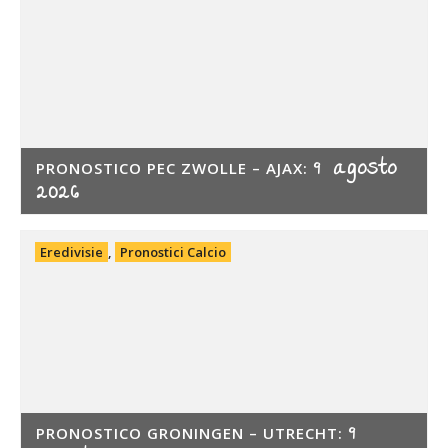
9 agosto
PRONOSTICO PEC ZWOLLE – AJAX:
2026
Eredivisie
,
Pronostici Calcio
9
PRONOSTICO GRONINGEN – UTRECHT: