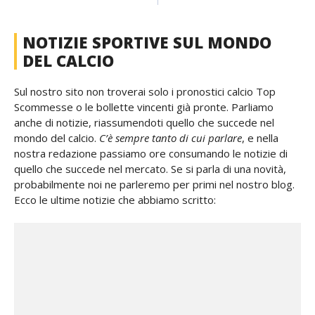
NOTIZIE SPORTIVE SUL MONDO
DEL CALCIO
Sul nostro sito non troverai solo i pronostici calcio Top
Scommesse o le bollette vincenti già pronte. Parliamo
anche di notizie, riassumendoti quello che succede nel
mondo del calcio.
C’è sempre tanto di cui parlare
, e nella
nostra redazione passiamo ore consumando le notizie di
quello che succede nel mercato. Se si parla di una novità,
probabilmente noi ne parleremo per primi nel nostro blog.
Ecco le ultime notizie che abbiamo scritto: