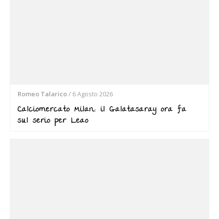
Romeo Talarico
/
6 Agosto 2026
Calciomercato Milan: il Galatasaray ora fa
sul serio per Leao