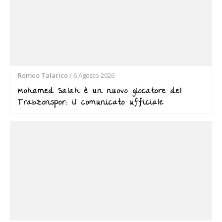
Romeo Talarico
/
6 Agosto 2026
Mohamed Salah è un nuovo giocatore del
Trabzonspor: il comunicato ufficiale