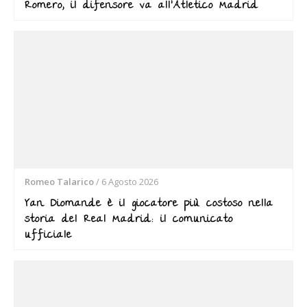
Romero, il difensore va all’Atletico Madrid
Romeo Talarico
/
6 Agosto 2026
Yan Diomande è il giocatore più costoso nella
storia del Real Madrid: il comunicato
ufficiale