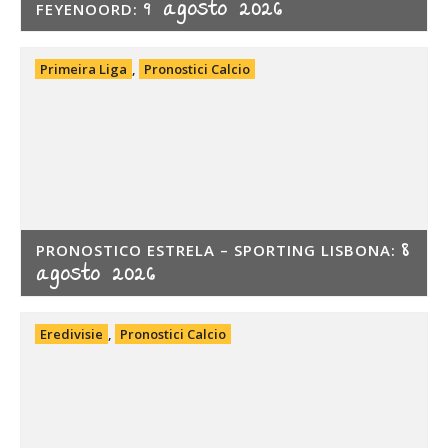
9 agosto 2026
FEYENOORD:
Primeira Liga
,
Pronostici Calcio
8
PRONOSTICO ESTRELA – SPORTING LISBONA:
agosto 2026
Eredivisie
,
Pronostici Calcio