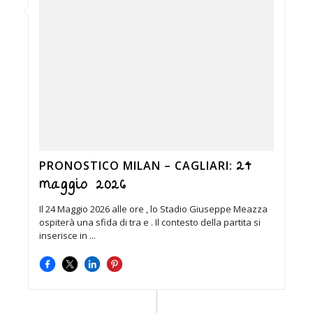
24
PRONOSTICO MILAN – CAGLIARI:
maggio 2026
Il 24 Maggio 2026 alle ore , lo Stadio Giuseppe Meazza
ospiterà una sfida di tra e . Il contesto della partita si
inserisce in ...