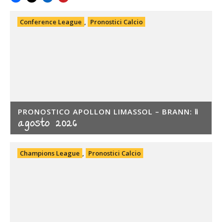
Conference League
,
Pronostici Calcio
11
PRONOSTICO APOLLON LIMASSOL – BRANN:
agosto 2026
Champions League
,
Pronostici Calcio