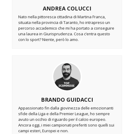
ANDREA COLUCCI
Nato nella pittoresca cittadina di Martina Franca,
situata nella provincia di Taranto, ho intrapreso un
percorso accademico che mi ha portato a conseguire
una laurea in Giurisprudenza. Cosa c’entra questo
con lo sport? Niente, però lo amo.
BRANDO GUIDACCI
Appassionato fin dalla giovinezza delle emozionanti
sfide della Liga e della Premier League, ho sempre
avuto un occhio di riguardo per il calcio europeo.
Ancora oggi, i miei campionati preferiti sono quelli sui
campi esteri, Europei e non.