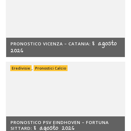
8 agosto
PRONOSTICO VICENZA – CATANIA:
2026
Eredivisie
,
Pronostici Calcio
PRONOSTICO PSV EINDHOVEN – FORTUNA
8 agosto 2026
SITTARD: