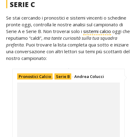
SERIE C
Se stai cercando i pronostici e sistemi vincenti o schedine
pronte oggi, controlla le nostre analisi sul campionato di
Serie A e Serie B. Non troverai solo i
sistemi calcio
oggi che
reputiamo “caldi”,
ma tante curiosità sulla tua squadra
preferita
. Puoi trovare la lista completa qua sotto e iniziare
una conversazione con altri lettori sui temi più scottanti del
nostro campionato:
Pronostici Calcio
,
Serie B
-
Andrea Colucci