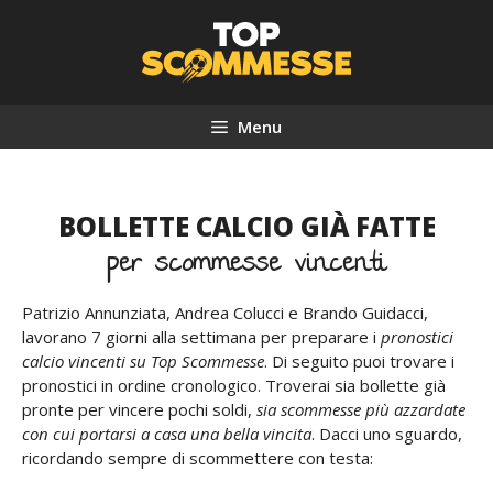
Vai
al
contenuto
Menu
BOLLETTE CALCIO GIÀ FATTE
per scommesse vincenti
Patrizio Annunziata, Andrea Colucci e Brando Guidacci,
lavorano 7 giorni alla settimana per preparare i
pronostici
calcio vincenti su Top Scommesse
. Di seguito puoi trovare i
pronostici in ordine cronologico. Troverai sia bollette già
pronte per vincere pochi soldi,
sia scommesse più azzardate
con cui portarsi a casa una bella vincita
. Dacci uno sguardo,
ricordando sempre di scommettere con testa: