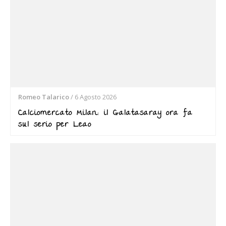
Romeo Talarico
/
6 Agosto 2026
Calciomercato Milan: il Galatasaray ora fa
sul serio per Leao