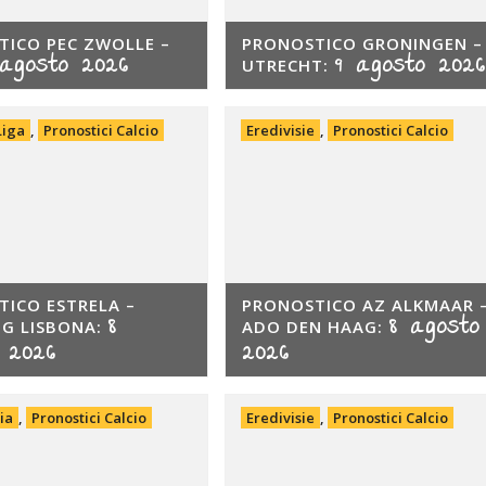
TICO PEC ZWOLLE –
PRONOSTICO GRONINGEN –
 agosto 2026
9 agosto 2026
UTRECHT:
Liga
,
Pronostici Calcio
Eredivisie
,
Pronostici Calcio
ICO ESTRELA –
PRONOSTICO AZ ALKMAAR 
8
8 agosto
NG LISBONA:
ADO DEN HAAG:
 2026
2026
ia
,
Pronostici Calcio
Eredivisie
,
Pronostici Calcio