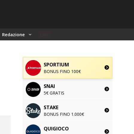
Redazione
LIVE
SPORTIUM
BONUS FINO 100€
SNAI
5€ GRATIS
STAKE
BONUS FINO 1.000€
QUIGIOCO