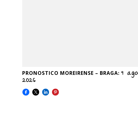
9 ago
PRONOSTICO MOREIRENSE – BRAGA:
2026