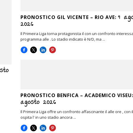
9 ag
PRONOSTICO GIL VICENTE – RIO AVE:
2026
Il Primeira Liga torna protagonista il con un confronto interess
programma alle . Lo stadio indicato è N/D, ma ...
sto
PRONOSTICO BENFICA – ACADEMICO VISEU
agosto 2026
Il Primeira Liga offre un confronto affascinante il alle ore , con i
ospita l' in uno stadio ancora ...