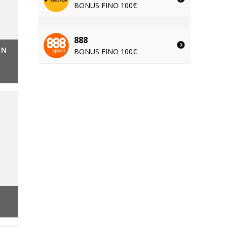
BONUS FINO 100€
888
EN
BONUS FINO 100€