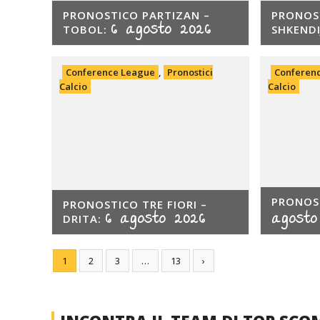
PRONOSTICO PARTIZAN –
PRONOST
6 agosto 2026
TOBOL:
SHKENDI
Conference League
,
Pronostici
Conferen
Calcio
Calcio
PRONOST
PRONOSTICO TRE FIORI –
6 agosto 2026
agosto
DRITA:
1
2
3
…
13
›