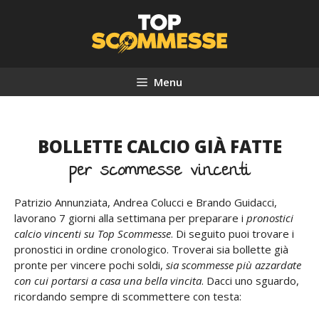
Vai
al
contenuto
Menu
BOLLETTE CALCIO GIÀ FATTE
per scommesse vincenti
Patrizio Annunziata, Andrea Colucci e Brando Guidacci,
lavorano 7 giorni alla settimana per preparare i
pronostici
calcio vincenti su Top Scommesse
. Di seguito puoi trovare i
pronostici in ordine cronologico. Troverai sia bollette già
pronte per vincere pochi soldi,
sia scommesse più azzardate
con cui portarsi a casa una bella vincita
. Dacci uno sguardo,
ricordando sempre di scommettere con testa: