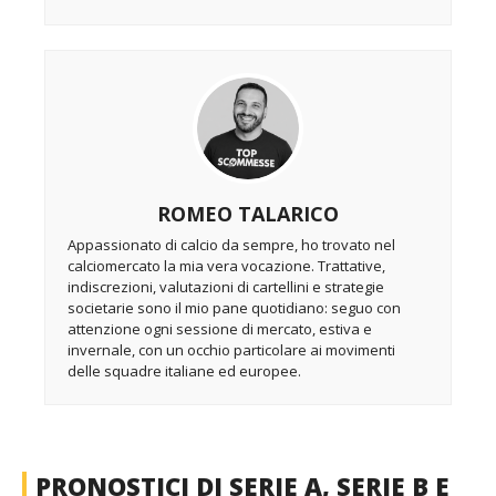
ROMEO TALARICO
Appassionato di calcio da sempre, ho trovato nel
calciomercato la mia vera vocazione. Trattative,
indiscrezioni, valutazioni di cartellini e strategie
societarie sono il mio pane quotidiano: seguo con
attenzione ogni sessione di mercato, estiva e
invernale, con un occhio particolare ai movimenti
delle squadre italiane ed europee.
PRONOSTICI DI SERIE A, SERIE B E