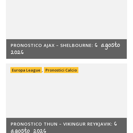
6 agosto
PRONOSTICO AJAX – SHELBOURNE:
2026
Europa League
,
Pronostici Calcio
6
PRONOSTICO THUN – VIKINGUR REYKJAVIK:
agosto 2026