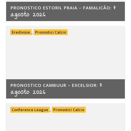
7
PRONOSTICO ESTORIL PRAIA – FAMALICÃO:
agosto 2026
Eredivisie
,
Pronostici Calcio
7
PRONOSTICO CAMBUUR – EXCELSIOR:
agosto 2026
Conference League
,
Pronostici Calcio