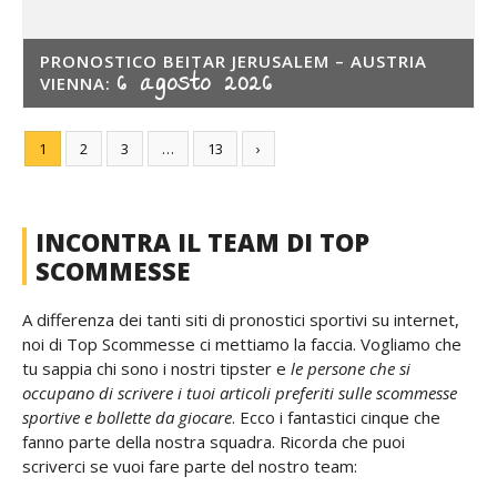
PRONOSTICO BEITAR JERUSALEM – AUSTRIA
6 agosto 2026
VIENNA:
1
2
3
…
13
›
INCONTRA IL TEAM DI TOP
SCOMMESSE
A differenza dei tanti siti di pronostici sportivi su internet,
noi di Top Scommesse ci mettiamo la faccia. Vogliamo che
tu sappia chi sono i nostri tipster e
le persone che si
occupano di scrivere i tuoi articoli preferiti sulle scommesse
sportive e bollette da giocare
. Ecco i fantastici cinque che
fanno parte della nostra squadra. Ricorda che puoi
scriverci se vuoi fare parte del nostro team: