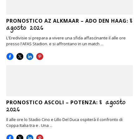
8
PRONOSTICO AZ ALKMAAR – ADO DEN HAAG:
agosto 2026
L'Eredivisie si prepara a vivere una sfida affascinante il alle ore
presso l'AFAS Stadion. e si affrontano in un match ...
8 agosto
PRONOSTICO ASCOLI – POTENZA:
2026
Il alle ore lo Stadio Cino e Lillo Del Duca ospiterà il confronto di
Coppa Italia tra e . Una ...