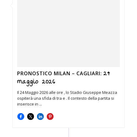
24
PRONOSTICO MILAN – CAGLIARI:
maggio 2026
Il 24 Maggio 2026 alle ore , lo Stadio Giuseppe Meazza
ospiterà una sfida di tra e . Il contesto della partita si
inserisce in ...