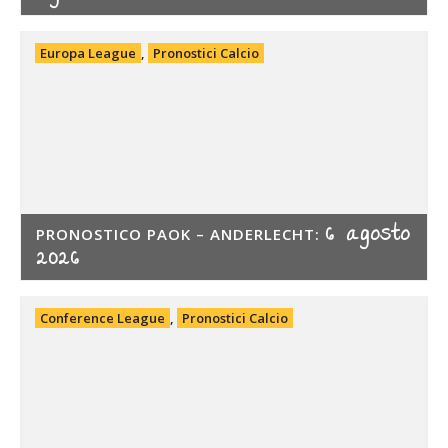
Europa League
,
Pronostici Calcio
6 agosto
PRONOSTICO PAOK – ANDERLECHT:
2026
Conference League
,
Pronostici Calcio