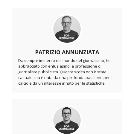
PATRIZIO ANNUNZIATA
Da sempre immerso nel mondo del giornalismo, ho
abbracciato con entusiasmo la professione di
giornalista pubblicista. Questa scelta non è stata
casuale, ma è nata da una profonda passione per il
calcio e da un interesse innato per le statistiche.