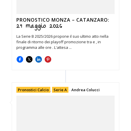
PRONOSTICO MONZA – CATANZARO:
29 maggio 2026
La Serie B 2025/2026 propone il suo ultimo atto nella
finale di ritorno dei playoff promozione tra e , in
programma alle ore . L'attesa ...
Pronostici Calcio
,
Serie A
-
Andrea Colucci