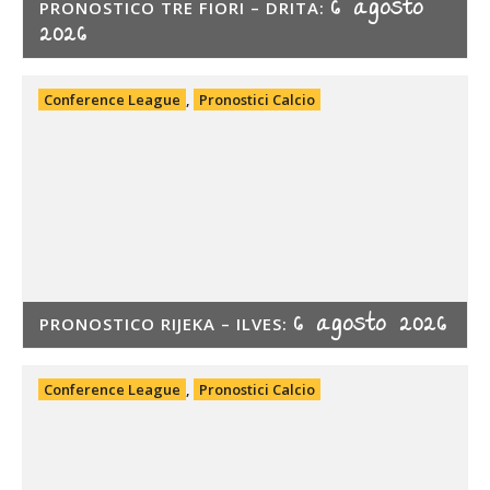
6 agosto
PRONOSTICO TRE FIORI – DRITA:
2026
Conference League
,
Pronostici Calcio
6 agosto 2026
PRONOSTICO RIJEKA – ILVES:
Conference League
,
Pronostici Calcio