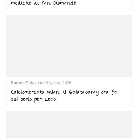
mediche di Yan Diomandé
Romeo Talarico
/
6 Agosto 2026
Calciomercato Milan: il Galatasaray ora fa
sul serio per Leao