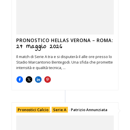
PRONOSTICO HELLAS VERONA – ROMA:
24 maggio 2026
Il match di Serie A tra e si disputerà il alle ore presso lo
Stadio Marcantonio Bentegodi. Una sfida che promette
intensità e qualità tecnica, ...
Pronostici Calcio
,
Serie A
-
Patrizio Annunziata