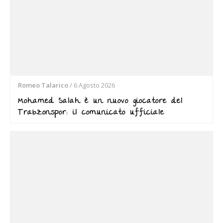
Romeo Talarico
/
6 Agosto 2026
Mohamed Salah è un nuovo giocatore del
Trabzonspor: il comunicato ufficiale