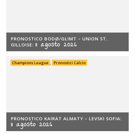
PRONOSTICO BODØ/GLIMT – UNION ST.
11 agosto 2026
GILLOISE:
Champions League
,
Pronostici Calcio
PRONOSTICO KAIRAT ALMATY – LEVSKI SOFIA:
11 agosto 2026