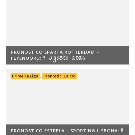
PRONOSTICO SPARTA ROTTERDAM –
9 agosto 2026
FEYENOORD:
Primeira Liga
,
Pronostici Calcio
8
PRONOSTICO ESTRELA – SPORTING LISBONA: