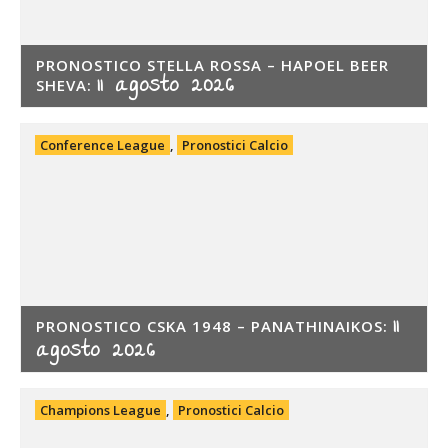
PRONOSTICO STELLA ROSSA – HAPOEL BEER
11 agosto 2026
SHEVA:
Conference League
,
Pronostici Calcio
11
PRONOSTICO CSKA 1948 – PANATHINAIKOS:
agosto 2026
Champions League
,
Pronostici Calcio