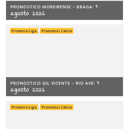
9
PRONOSTICO MOREIRENSE – BRAGA:
agosto 2026
Primeira Liga
,
Pronostici Calcio
9
PRONOSTICO GIL VICENTE – RIO AVE:
agosto 2026
Primeira Liga
,
Pronostici Calcio