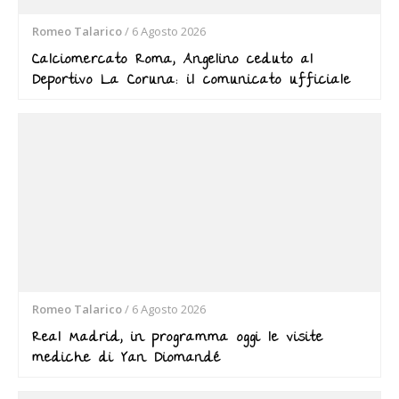
Romeo Talarico
/
6 Agosto 2026
Calciomercato Roma, Angelino ceduto al
Deportivo La Coruna: il comunicato ufficiale
Romeo Talarico
/
6 Agosto 2026
Real Madrid, in programma oggi le visite
mediche di Yan Diomandé