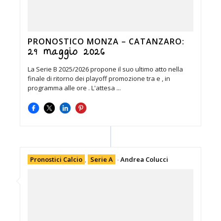
PRONOSTICO MONZA – CATANZARO:
29 maggio 2026
La Serie B 2025/2026 propone il suo ultimo atto nella
finale di ritorno dei playoff promozione tra e , in
programma alle ore . L'attesa ...
Pronostici Calcio
,
Serie A
-
Andrea Colucci