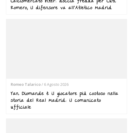
Calciomercato Inter: doccia fredda per Cuti
Romero, il difensore va all’Atletico Madrid
Romeo Talarico
/
6 Agosto 2026
Yan Diomande è il giocatore più costoso nella
storia del Real Madrid: il comunicato
ufficiale