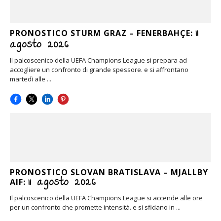
11
PRONOSTICO STURM GRAZ – FENERBAHÇE:
agosto 2026
Il palcoscenico della UEFA Champions League si prepara ad
accogliere un confronto di grande spessore. e si affrontano
martedì alle ...
PRONOSTICO SLOVAN BRATISLAVA – MJALLBY
11 agosto 2026
AIF:
Il palcoscenico della UEFA Champions League si accende alle ore
per un confronto che promette intensità. e si sfidano in ...