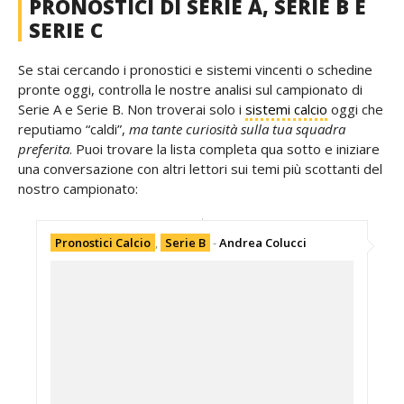
PRONOSTICI DI SERIE A, SERIE B E
SERIE C
Se stai cercando i pronostici e sistemi vincenti o schedine
pronte oggi, controlla le nostre analisi sul campionato di
Serie A e Serie B. Non troverai solo i
sistemi calcio
oggi che
reputiamo “caldi”,
ma tante curiosità sulla tua squadra
preferita
. Puoi trovare la lista completa qua sotto e iniziare
una conversazione con altri lettori sui temi più scottanti del
nostro campionato:
Pronostici Calcio
,
Serie B
-
Andrea Colucci