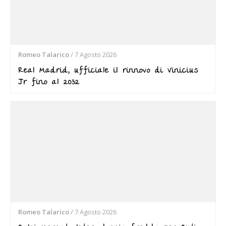
Romeo Talarico
/
7 Agosto 2026
Real Madrid, ufficiale il rinnovo di Vinicius
Jr fino al 2032
Romeo Talarico
/
7 Agosto 2026