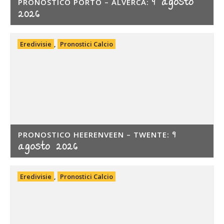
9 agosto
PRONOSTICO PORTO – ALVERCA:
2026
Eredivisie
,
Pronostici Calcio
9
PRONOSTICO HEERENVEEN – TWENTE:
agosto 2026
Eredivisie
,
Pronostici Calcio