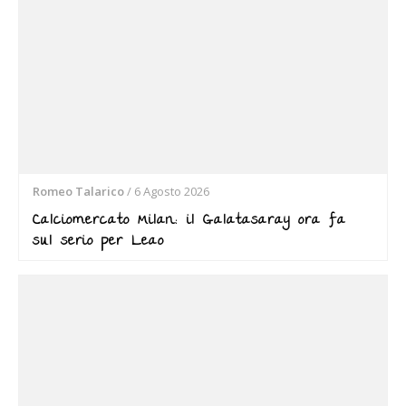
Romeo Talarico
/
6 Agosto 2026
Calciomercato Milan: il Galatasaray ora fa
sul serio per Leao