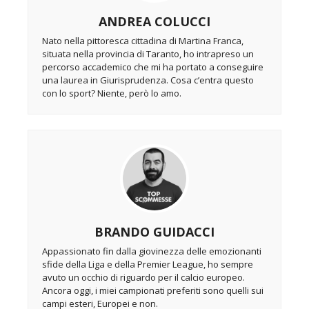
ANDREA COLUCCI
Nato nella pittoresca cittadina di Martina Franca,
situata nella provincia di Taranto, ho intrapreso un
percorso accademico che mi ha portato a conseguire
una laurea in Giurisprudenza. Cosa c’entra questo
con lo sport? Niente, però lo amo.
BRANDO GUIDACCI
Appassionato fin dalla giovinezza delle emozionanti
sfide della Liga e della Premier League, ho sempre
avuto un occhio di riguardo per il calcio europeo.
Ancora oggi, i miei campionati preferiti sono quelli sui
campi esteri, Europei e non.