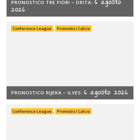
6 agosto
PRONOSTICO TRE FIORI – DRITA:
2026
Conference League
,
Pronostici Calcio
6 agosto 2026
PRONOSTICO RIJEKA – ILVES:
Conference League
,
Pronostici Calcio