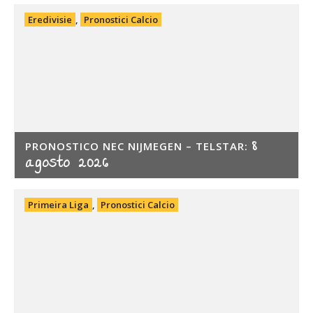
Eredivisie
,
Pronostici Calcio
8
PRONOSTICO NEC NIJMEGEN – TELSTAR:
agosto 2026
Primeira Liga
,
Pronostici Calcio