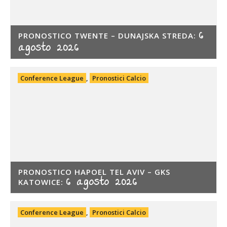
6
PRONOSTICO TWENTE – DUNAJSKA STREDA:
agosto 2026
Conference League
,
Pronostici Calcio
PRONOSTICO HAPOEL TEL AVIV – GKS
6 agosto 2026
KATOWICE:
Conference League
,
Pronostici Calcio