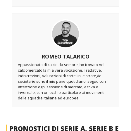
ROMEO TALARICO
Appassionato di calcio da sempre, ho trovato nel
calciomercato la mia vera vocazione. Trattative,
indiscrezioni, valutazioni di cartellini e strategie
societarie sono il mio pane quotidiano: seguo con
attenzione ogni sessione di mercato, estiva e
invernale, con un occhio particolare ai movimenti
delle squadre italiane ed europee.
PRONOSTICI DI SERIE A, SERIE B E