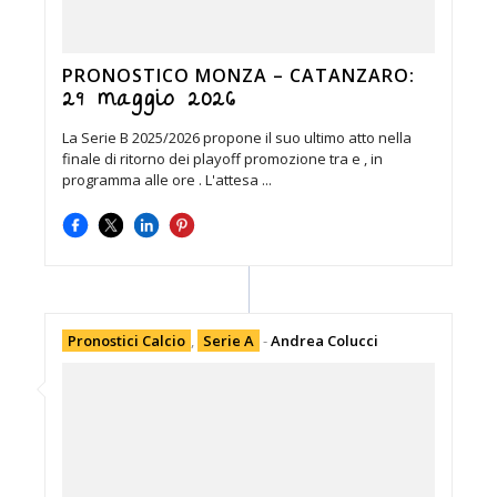
PRONOSTICO MONZA – CATANZARO:
29 maggio 2026
La Serie B 2025/2026 propone il suo ultimo atto nella
finale di ritorno dei playoff promozione tra e , in
programma alle ore . L'attesa ...
Pronostici Calcio
,
Serie A
-
Andrea Colucci