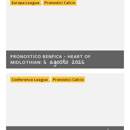
Europa League
,
Pronostici Calcio
PRONOSTICO BENFICA – HEART OF
6 agosto 2026
MIDLOTHIAN:
Conference League
,
Pronostici Calcio