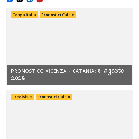
Coppa Italia
,
Pronostici Calcio
8 agosto
PRONOSTICO VICENZA – CATANIA:
2026
Eredivisie
,
Pronostici Calcio