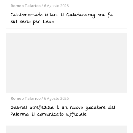
Romeo Talarico
/
6 Agosto 2026
Calciomercato Milan: il Galatasaray ora fa
sul serio per Leao
Romeo Talarico
/
6 Agosto 2026
Gabriel Strefezza è un nuovo giocatore del
Palermo: il comunicato ufficiale