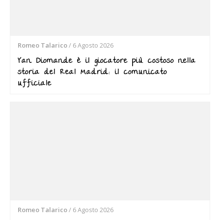
Romeo Talarico
/
6 Agosto 2026
Yan Diomande è il giocatore più costoso nella
storia del Real Madrid: il comunicato
ufficiale
Romeo Talarico
/
6 Agosto 2026