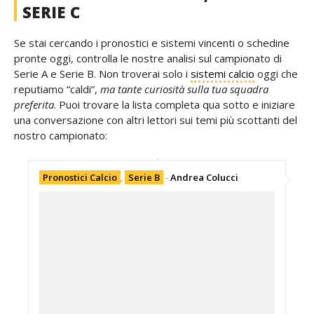
SERIE C
Se stai cercando i pronostici e sistemi vincenti o schedine
pronte oggi, controlla le nostre analisi sul campionato di
Serie A e Serie B. Non troverai solo i
sistemi calcio
oggi che
reputiamo “caldi”,
ma tante curiosità sulla tua squadra
preferita
. Puoi trovare la lista completa qua sotto e iniziare
una conversazione con altri lettori sui temi più scottanti del
nostro campionato:
Pronostici Calcio
,
Serie B
-
Andrea Colucci