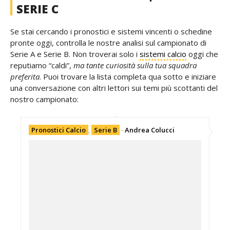
SERIE C
Se stai cercando i pronostici e sistemi vincenti o schedine
pronte oggi, controlla le nostre analisi sul campionato di
Serie A e Serie B. Non troverai solo i
sistemi calcio
oggi che
reputiamo “caldi”,
ma tante curiosità sulla tua squadra
preferita
. Puoi trovare la lista completa qua sotto e iniziare
una conversazione con altri lettori sui temi più scottanti del
nostro campionato:
Pronostici Calcio
,
Serie B
-
Andrea Colucci