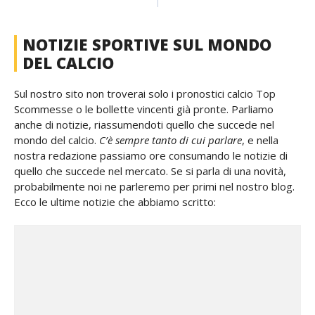
NOTIZIE SPORTIVE SUL MONDO
DEL CALCIO
Sul nostro sito non troverai solo i pronostici calcio Top
Scommesse o le bollette vincenti già pronte. Parliamo
anche di notizie, riassumendoti quello che succede nel
mondo del calcio.
C’è sempre tanto di cui parlare
, e nella
nostra redazione passiamo ore consumando le notizie di
quello che succede nel mercato. Se si parla di una novità,
probabilmente noi ne parleremo per primi nel nostro blog.
Ecco le ultime notizie che abbiamo scritto: