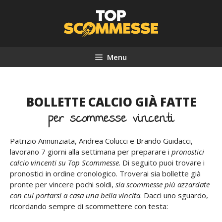
Vai
al
contenuto
Menu
BOLLETTE CALCIO GIÀ FATTE
per scommesse vincenti
Patrizio Annunziata, Andrea Colucci e Brando Guidacci,
lavorano 7 giorni alla settimana per preparare i
pronostici
calcio vincenti su Top Scommesse
. Di seguito puoi trovare i
pronostici in ordine cronologico. Troverai sia bollette già
pronte per vincere pochi soldi,
sia scommesse più azzardate
con cui portarsi a casa una bella vincita
. Dacci uno sguardo,
ricordando sempre di scommettere con testa: