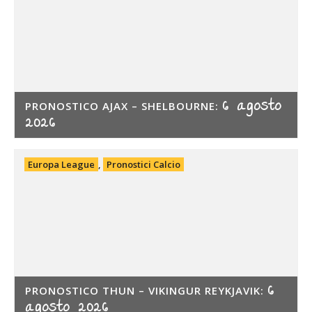
6 agosto
PRONOSTICO AJAX – SHELBOURNE:
2026
Europa League
,
Pronostici Calcio
6
PRONOSTICO THUN – VIKINGUR REYKJAVIK:
agosto 2026