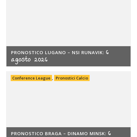
6
PRONOSTICO LUGANO – NSI RUNAVIK:
agosto 2026
Conference League
,
Pronostici Calcio
6
PRONOSTICO BRAGA – DINAMO MINSK: