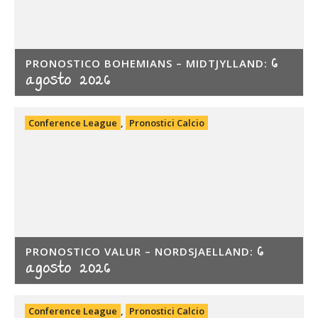
6
PRONOSTICO BOHEMIANS – MIDTJYLLAND:
agosto 2026
Conference League
,
Pronostici Calcio
6
PRONOSTICO VALUR – NORDSJAELLAND:
agosto 2026
Conference League
,
Pronostici Calcio