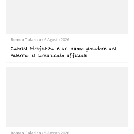
Romeo Talarico
/
6 Agosto 2026
Gabriel Strefezza è un nuovo giocatore del
Palermo: il comunicato ufficiale
Romeo Talarico
/
5 Agosto 2026