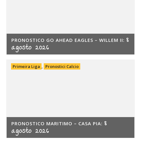
8
PRONOSTICO GO AHEAD EAGLES – WILLEM II:
agosto 2026
Primeira Liga
,
Pronostici Calcio
8
PRONOSTICO MARITIMO – CASA PIA:
agosto 2026