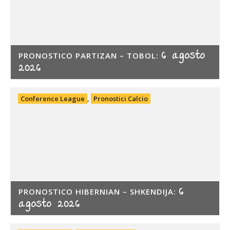
6 agosto
PRONOSTICO PARTIZAN – TOBOL:
2026
Conference League
,
Pronostici Calcio
6
PRONOSTICO HIBERNIAN – SHKENDIJA:
agosto 2026