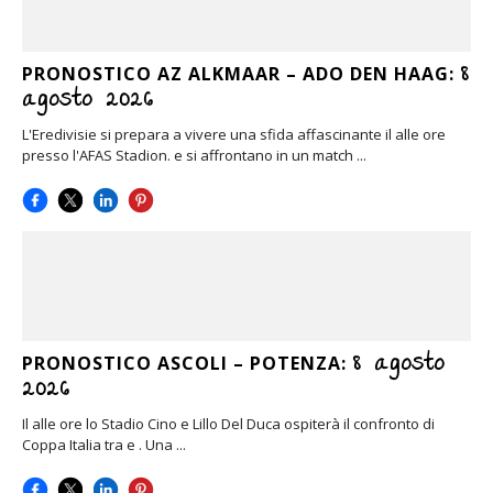
8
PRONOSTICO AZ ALKMAAR – ADO DEN HAAG:
agosto 2026
L'Eredivisie si prepara a vivere una sfida affascinante il alle ore
presso l'AFAS Stadion. e si affrontano in un match ...
8 agosto
PRONOSTICO ASCOLI – POTENZA:
2026
Il alle ore lo Stadio Cino e Lillo Del Duca ospiterà il confronto di
Coppa Italia tra e . Una ...