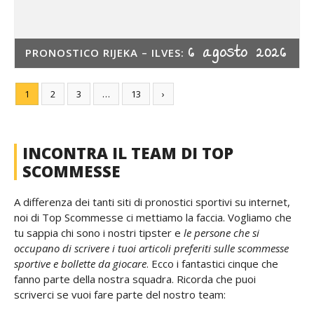
6 agosto 2026
PRONOSTICO RIJEKA – ILVES:
1
2
3
…
13
›
INCONTRA IL TEAM DI TOP
SCOMMESSE
A differenza dei tanti siti di pronostici sportivi su internet,
noi di Top Scommesse ci mettiamo la faccia. Vogliamo che
tu sappia chi sono i nostri tipster e
le persone che si
occupano di scrivere i tuoi articoli preferiti sulle scommesse
sportive e bollette da giocare
. Ecco i fantastici cinque che
fanno parte della nostra squadra. Ricorda che puoi
scriverci se vuoi fare parte del nostro team: