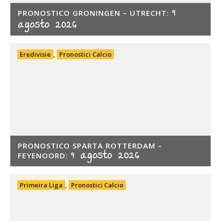
9
PRONOSTICO GRONINGEN – UTRECHT:
agosto 2026
Eredivisie
,
Pronostici Calcio
PRONOSTICO SPARTA ROTTERDAM –
9 agosto 2026
FEYENOORD:
Primeira Liga
,
Pronostici Calcio