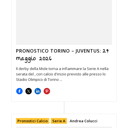
24
PRONOSTICO TORINO – JUVENTUS:
maggio 2026
Il derby della Mole torna a infiammare la Serie A nella
serata del , con calcio d'inizio previsto alle presso lo
Stadio Olimpico di Torino ...
Pronostici Calcio
,
Serie A
-
Andrea Colucci