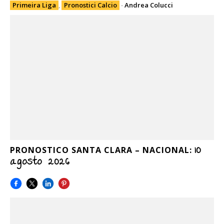
Primeira Liga
,
Pronostici Calcio
-
Andrea Colucci
10
PRONOSTICO SANTA CLARA – NACIONAL:
agosto 2026