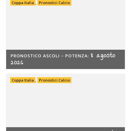
Coppa Italia
,
Pronostici Calcio
8 agosto
PRONOSTICO ASCOLI – POTENZA:
2026
Coppa Italia
,
Pronostici Calcio