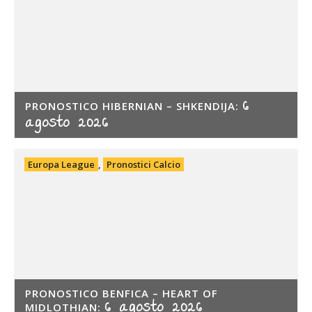
6
PRONOSTICO HIBERNIAN – SHKENDIJA:
agosto 2026
Europa League
,
Pronostici Calcio
PRONOSTICO BENFICA – HEART OF
6 agosto 2026
MIDLOTHIAN: