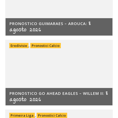
8
PRONOSTICO GUIMARAES – AROUCA:
agosto 2026
Eredivisie
,
Pronostici Calcio
8
PRONOSTICO GO AHEAD EAGLES – WILLEM II:
agosto 2026
Primeira Liga
,
Pronostici Calcio