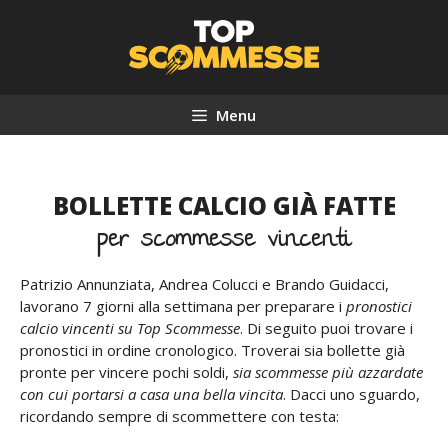
Vai
al
contenuto
Menu
BOLLETTE CALCIO GIÀ FATTE
per scommesse vincenti
Patrizio Annunziata, Andrea Colucci e Brando Guidacci,
lavorano 7 giorni alla settimana per preparare i
pronostici
calcio vincenti su Top Scommesse
. Di seguito puoi trovare i
pronostici in ordine cronologico. Troverai sia bollette già
pronte per vincere pochi soldi,
sia scommesse più azzardate
con cui portarsi a casa una bella vincita
. Dacci uno sguardo,
ricordando sempre di scommettere con testa: