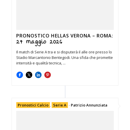
PRONOSTICO HELLAS VERONA – ROMA:
24 maggio 2026
Il match di Serie A tra e si disputerà il alle ore presso lo
Stadio Marcantonio Bentegodi. Una sfida che promette
intensità e qualità tecnica, ...
Pronostici Calcio
,
Serie A
-
Patrizio Annunziata