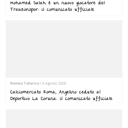
Mohamed Salah è un nuovo giocatore del
Trabzonspor: il comunicato ufficiale
Romeo Talarico
/
6 Agosto 2026
Calciomercato Roma, Angelino ceduto al
Deportivo La Coruna: il comunicato ufficiale