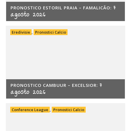
7
PRONOSTICO ESTORIL PRAIA – FAMALICÃO:
agosto 2026
Eredivisie
,
Pronostici Calcio
7
PRONOSTICO CAMBUUR – EXCELSIOR:
agosto 2026
Conference League
,
Pronostici Calcio