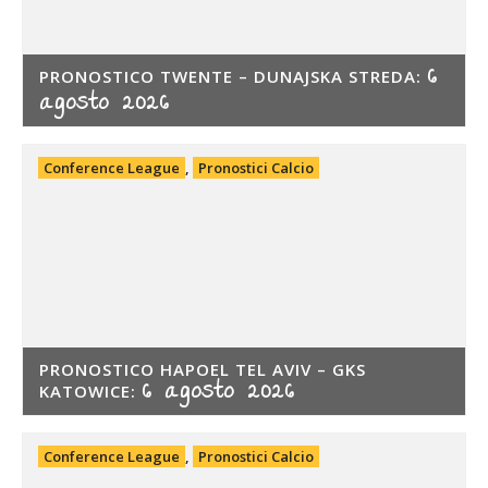
6
PRONOSTICO TWENTE – DUNAJSKA STREDA:
agosto 2026
Conference League
,
Pronostici Calcio
PRONOSTICO HAPOEL TEL AVIV – GKS
6 agosto 2026
KATOWICE:
Conference League
,
Pronostici Calcio