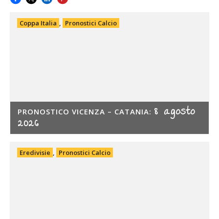
Coppa Italia
,
Pronostici Calcio
8 agosto
PRONOSTICO VICENZA – CATANIA:
2026
Eredivisie
,
Pronostici Calcio