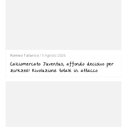
Romeo Talarico
/
5 Agosto 2026
Calciomercato Juventus, affondo decisivo per
Zirkzee! Rivoluzione totale in attacco