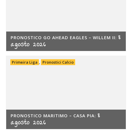
8
PRONOSTICO GO AHEAD EAGLES – WILLEM II:
agosto 2026
Primeira Liga
,
Pronostici Calcio
8
PRONOSTICO MARITIMO – CASA PIA:
agosto 2026