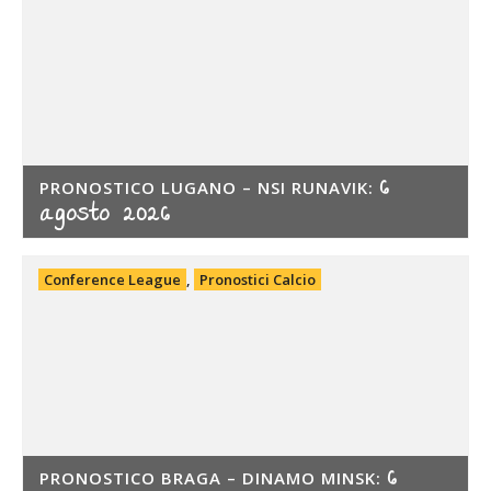
6
PRONOSTICO LUGANO – NSI RUNAVIK:
agosto 2026
Conference League
,
Pronostici Calcio
6
PRONOSTICO BRAGA – DINAMO MINSK: