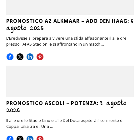
8
PRONOSTICO AZ ALKMAAR – ADO DEN HAAG:
agosto 2026
L'Eredivisie si prepara a vivere una sfida affascinante il alle ore
presso l'AFAS Stadion. e si affrontano in un match ...
8 agosto
PRONOSTICO ASCOLI – POTENZA:
2026
Il alle ore lo Stadio Cino e Lillo Del Duca ospiterà il confronto di
Coppa Italia tra e . Una ...