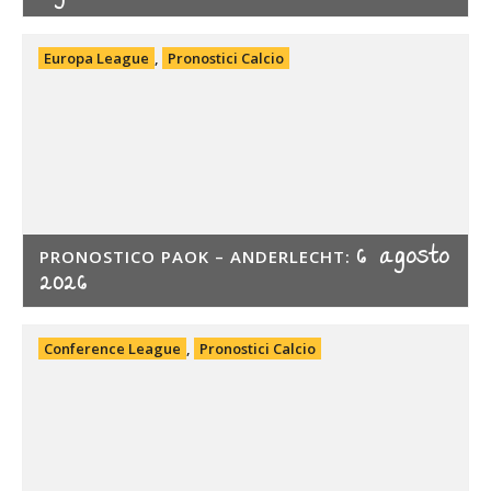
Europa League
,
Pronostici Calcio
6 agosto
PRONOSTICO PAOK – ANDERLECHT:
2026
Conference League
,
Pronostici Calcio