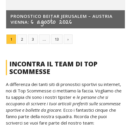
PRONOSTICO BEITAR JERUSALEM – AUSTRIA
6 agosto 2026
VIENNA:
1
2
3
…
13
›
INCONTRA IL TEAM DI TOP
SCOMMESSE
A differenza dei tanti siti di pronostici sportivi su internet,
noi di Top Scommesse ci mettiamo la faccia. Vogliamo che
tu sappia chi sono i nostri tipster e
le persone che si
occupano di scrivere i tuoi articoli preferiti sulle scommesse
sportive e bollette da giocare
. Ecco i fantastici cinque che
fanno parte della nostra squadra. Ricorda che puoi
scriverci se vuoi fare parte del nostro team: