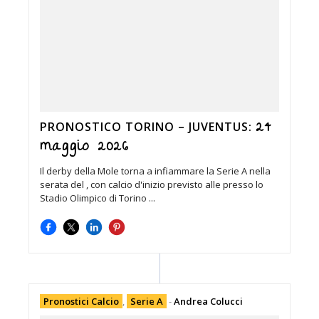
24
PRONOSTICO TORINO – JUVENTUS:
maggio 2026
Il derby della Mole torna a infiammare la Serie A nella
serata del , con calcio d'inizio previsto alle presso lo
Stadio Olimpico di Torino ...
Pronostici Calcio
,
Serie A
-
Andrea Colucci