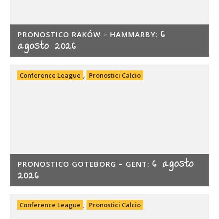
6
PRONOSTICO RAKÓW – HAMMARBY:
agosto 2026
Conference League
,
Pronostici Calcio
6 agosto
PRONOSTICO GOTEBORG – GENT:
2026
Conference League
,
Pronostici Calcio