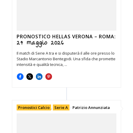
PRONOSTICO HELLAS VERONA – ROMA:
24 maggio 2026
Il match di Serie A tra e si disputerà il alle ore presso lo
Stadio Marcantonio Bentegodi. Una sfida che promette
intensità e qualità tecnica, ...
Pronostici Calcio
,
Serie A
-
Patrizio Annunziata