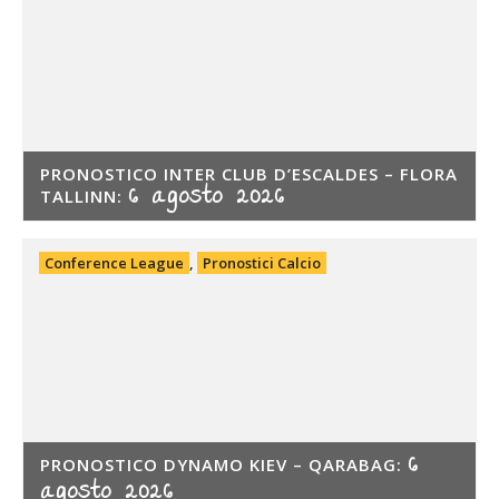
PRONOSTICO INTER CLUB D’ESCALDES – FLORA
6 agosto 2026
TALLINN:
Conference League
,
Pronostici Calcio
6
PRONOSTICO DYNAMO KIEV – QARABAG:
agosto 2026