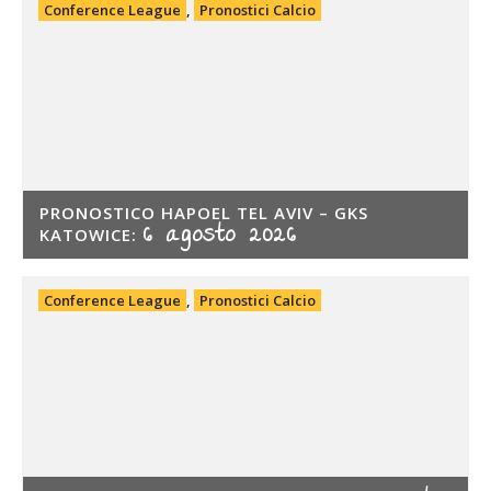
Conference League
,
Pronostici Calcio
PRONOSTICO HAPOEL TEL AVIV – GKS
6 agosto 2026
KATOWICE:
Conference League
,
Pronostici Calcio