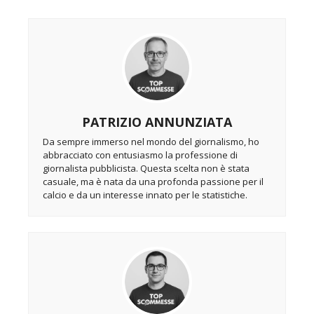
PATRIZIO ANNUNZIATA
Da sempre immerso nel mondo del giornalismo, ho
abbracciato con entusiasmo la professione di
giornalista pubblicista. Questa scelta non è stata
casuale, ma è nata da una profonda passione per il
calcio e da un interesse innato per le statistiche.