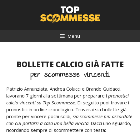
Vai
al
contenuto
Menu
BOLLETTE CALCIO GIÀ FATTE
per scommesse vincenti
Patrizio Annunziata, Andrea Colucci e Brando Guidacci,
lavorano 7 giorni alla settimana per preparare i
pronostici
calcio vincenti su Top Scommesse
. Di seguito puoi trovare i
pronostici in ordine cronologico. Troverai sia bollette già
pronte per vincere pochi soldi,
sia scommesse più azzardate
con cui portarsi a casa una bella vincita
. Dacci uno sguardo,
ricordando sempre di scommettere con testa: