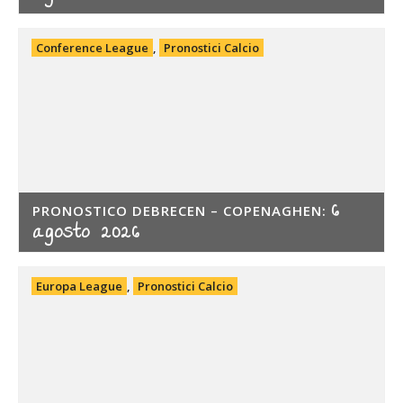
Conference League
,
Pronostici Calcio
6
PRONOSTICO DEBRECEN – COPENAGHEN:
agosto 2026
Europa League
,
Pronostici Calcio