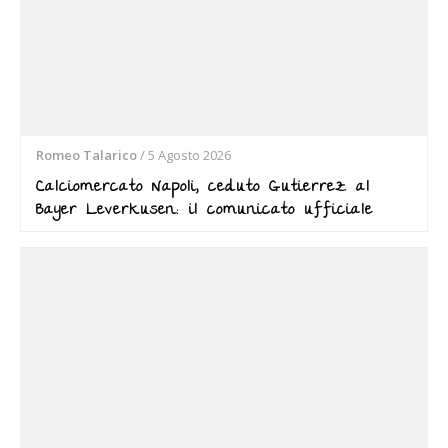
Romeo Talarico
/
5 Agosto 2026
Calciomercato Napoli, ceduto Gutierrez al
Bayer Leverkusen: il comunicato ufficiale