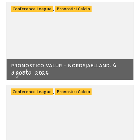
Conference League
,
Pronostici Calcio
6
PRONOSTICO VALUR – NORDSJAELLAND:
agosto 2026
Conference League
,
Pronostici Calcio