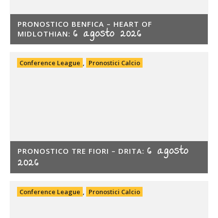
PRONOSTICO BENFICA – HEART OF
6 agosto 2026
MIDLOTHIAN:
Conference League
,
Pronostici Calcio
6 agosto
PRONOSTICO TRE FIORI – DRITA:
2026
Conference League
,
Pronostici Calcio