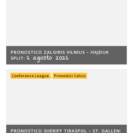
PRONOSTICO ZALGIRIS VILNIUS – HAJDUK
6 agosto 2026
SPLIT:
Conference League
,
Pronostici Calcio
PRONOSTICO SHERIFF TIRASPOL – ST. GALLEN: