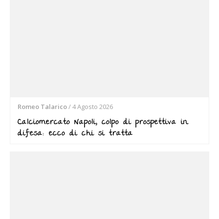
Romeo Talarico
/
4 Agosto 2026
Calciomercato Napoli, colpo di prospettiva in
difesa: ecco di chi si tratta