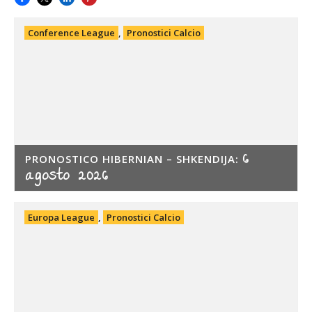
Conference League
,
Pronostici Calcio
6
PRONOSTICO HIBERNIAN – SHKENDIJA:
agosto 2026
Europa League
,
Pronostici Calcio