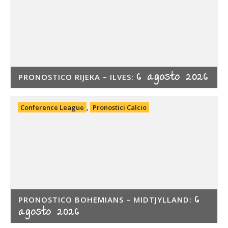
6 agosto 2026
PRONOSTICO RIJEKA – ILVES:
Conference League
,
Pronostici Calcio
6
PRONOSTICO BOHEMIANS – MIDTJYLLAND:
agosto 2026