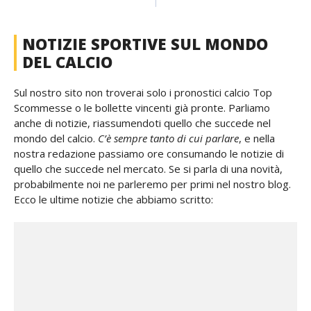
NOTIZIE SPORTIVE SUL MONDO
DEL CALCIO
Sul nostro sito non troverai solo i pronostici calcio Top
Scommesse o le bollette vincenti già pronte. Parliamo
anche di notizie, riassumendoti quello che succede nel
mondo del calcio.
C’è sempre tanto di cui parlare
, e nella
nostra redazione passiamo ore consumando le notizie di
quello che succede nel mercato. Se si parla di una novità,
probabilmente noi ne parleremo per primi nel nostro blog.
Ecco le ultime notizie che abbiamo scritto: