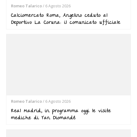
Romeo Talarico
/
6 Agosto 2026
Calciomercato Roma, Angelino ceduto al
Deportivo La Coruna: il comunicato ufficiale
Romeo Talarico
/
6 Agosto 2026
Real Madrid, in programma oggi le visite
mediche di Yan Diomandé