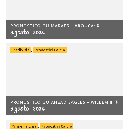
8
PRONOSTICO GUIMARAES – AROUCA:
agosto 2026
Eredivisie
,
Pronostici Calcio
8
PRONOSTICO GO AHEAD EAGLES – WILLEM II:
agosto 2026
Primeira Liga
,
Pronostici Calcio