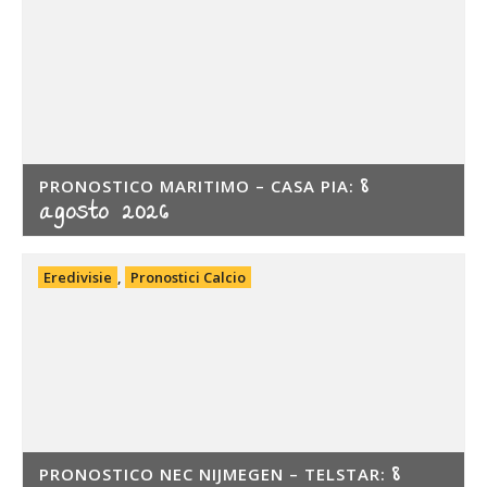
8
PRONOSTICO MARITIMO – CASA PIA:
agosto 2026
Eredivisie
,
Pronostici Calcio
8
PRONOSTICO NEC NIJMEGEN – TELSTAR: