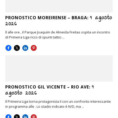
9 agosto
PRONOSTICO MOREIRENSE – BRAGA:
2026
Il alle ore , il Parque Joaquim de Almeida Freitas ospita un incontro
di Primeira Liga ricco di spunti tattici ...
9
PRONOSTICO GIL VICENTE – RIO AVE:
agosto 2026
Il Primeira Liga torna protagonista il con un confronto interessante
in programma alle . Lo stadio indicato è N/D, ma ...