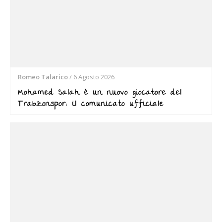
Romeo Talarico
/
6 Agosto 2026
Mohamed Salah è un nuovo giocatore del
Trabzonspor: il comunicato ufficiale