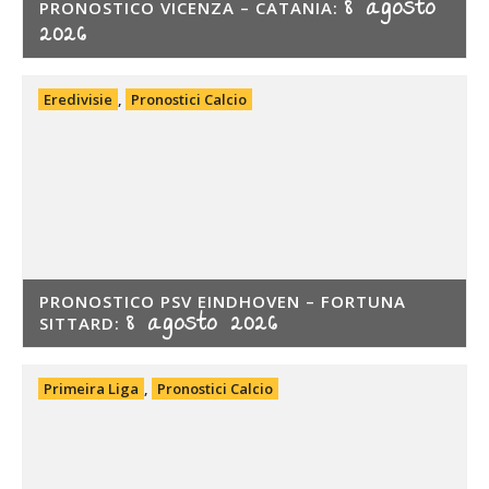
8 agosto
PRONOSTICO VICENZA – CATANIA:
2026
Eredivisie
,
Pronostici Calcio
PRONOSTICO PSV EINDHOVEN – FORTUNA
8 agosto 2026
SITTARD:
Primeira Liga
,
Pronostici Calcio