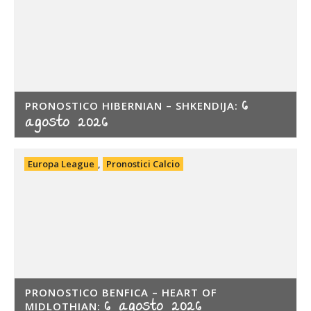
6
PRONOSTICO HIBERNIAN – SHKENDIJA:
agosto 2026
Europa League
,
Pronostici Calcio
PRONOSTICO BENFICA – HEART OF
6 agosto 2026
MIDLOTHIAN: