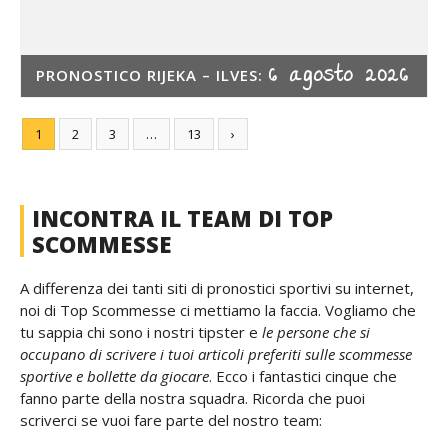
6 agosto 2026
PRONOSTICO RIJEKA – ILVES:
1
2
3
…
13
›
INCONTRA IL TEAM DI TOP
SCOMMESSE
A differenza dei tanti siti di pronostici sportivi su internet,
noi di Top Scommesse ci mettiamo la faccia. Vogliamo che
tu sappia chi sono i nostri tipster e
le persone che si
occupano di scrivere i tuoi articoli preferiti sulle scommesse
sportive e bollette da giocare
. Ecco i fantastici cinque che
fanno parte della nostra squadra. Ricorda che puoi
scriverci se vuoi fare parte del nostro team: