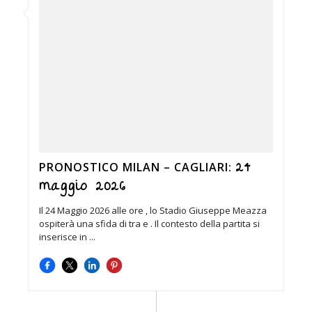
24
PRONOSTICO MILAN – CAGLIARI:
maggio 2026
Il 24 Maggio 2026 alle ore , lo Stadio Giuseppe Meazza
ospiterà una sfida di tra e . Il contesto della partita si
inserisce in ...