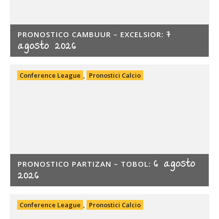
7
PRONOSTICO CAMBUUR – EXCELSIOR:
agosto 2026
Conference League
,
Pronostici Calcio
6 agosto
PRONOSTICO PARTIZAN – TOBOL:
2026
Conference League
,
Pronostici Calcio