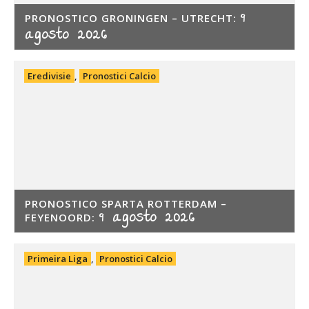
9
PRONOSTICO GRONINGEN – UTRECHT:
agosto 2026
Eredivisie
,
Pronostici Calcio
PRONOSTICO SPARTA ROTTERDAM –
9 agosto 2026
FEYENOORD:
Primeira Liga
,
Pronostici Calcio