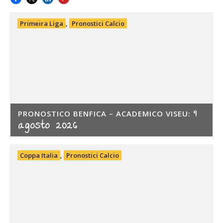
Primeira Liga
,
Pronostici Calcio
9
PRONOSTICO BENFICA – ACADEMICO VISEU:
agosto 2026
Coppa Italia
,
Pronostici Calcio