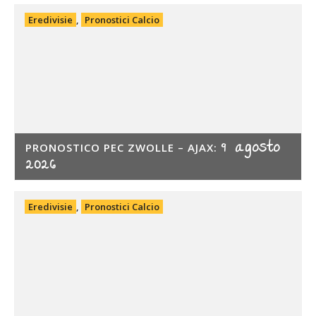
Eredivisie
,
Pronostici Calcio
9 agosto
PRONOSTICO PEC ZWOLLE – AJAX:
2026
Eredivisie
,
Pronostici Calcio