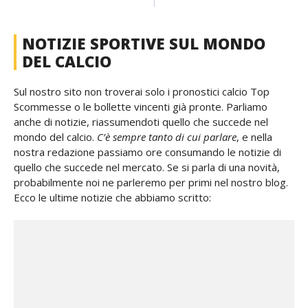
NOTIZIE SPORTIVE SUL MONDO
DEL CALCIO
Sul nostro sito non troverai solo i pronostici calcio Top
Scommesse o le bollette vincenti già pronte. Parliamo
anche di notizie, riassumendoti quello che succede nel
mondo del calcio.
C’è sempre tanto di cui parlare
, e nella
nostra redazione passiamo ore consumando le notizie di
quello che succede nel mercato. Se si parla di una novità,
probabilmente noi ne parleremo per primi nel nostro blog.
Ecco le ultime notizie che abbiamo scritto: