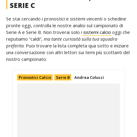
SERIE C
Se stai cercando i pronostici e sistemi vincenti o schedine
pronte oggi, controlla le nostre analisi sul campionato di
Serie A e Serie B. Non troverai solo i
sistemi calcio
oggi che
reputiamo “caldi”,
ma tante curiosità sulla tua squadra
preferita
. Puoi trovare la lista completa qua sotto e iniziare
una conversazione con altri lettori sui temi più scottanti del
nostro campionato:
Pronostici Calcio
,
Serie B
-
Andrea Colucci