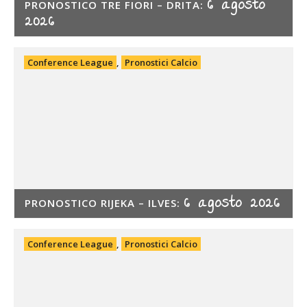
6 agosto
PRONOSTICO TRE FIORI – DRITA:
2026
Conference League
,
Pronostici Calcio
6 agosto 2026
PRONOSTICO RIJEKA – ILVES:
Conference League
,
Pronostici Calcio