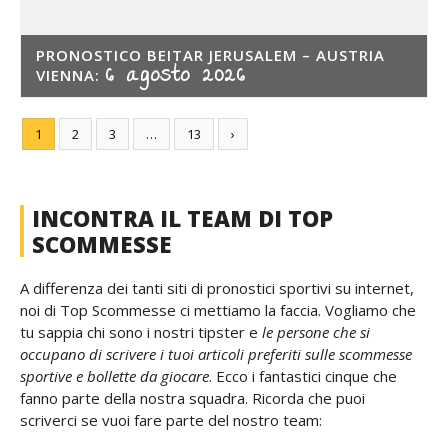
PRONOSTICO BEITAR JERUSALEM – AUSTRIA
6 agosto 2026
VIENNA:
1
2
3
…
13
›
INCONTRA IL TEAM DI TOP
SCOMMESSE
A differenza dei tanti siti di pronostici sportivi su internet,
noi di Top Scommesse ci mettiamo la faccia. Vogliamo che
tu sappia chi sono i nostri tipster e
le persone che si
occupano di scrivere i tuoi articoli preferiti sulle scommesse
sportive e bollette da giocare
. Ecco i fantastici cinque che
fanno parte della nostra squadra. Ricorda che puoi
scriverci se vuoi fare parte del nostro team: