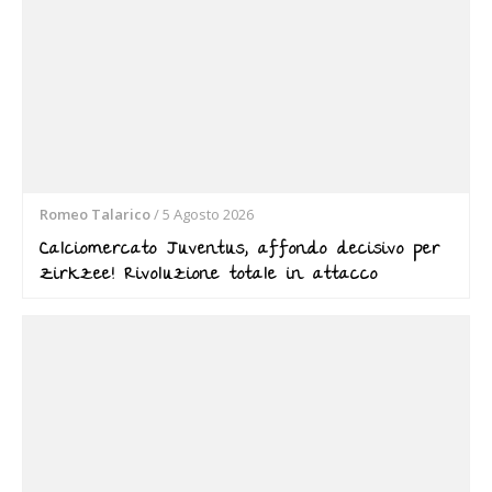
Romeo Talarico
/
5 Agosto 2026
Calciomercato Juventus, affondo decisivo per
Zirkzee! Rivoluzione totale in attacco