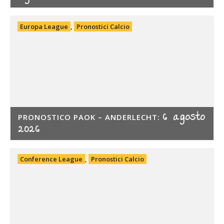
Europa League
,
Pronostici Calcio
6 agosto
PRONOSTICO PAOK – ANDERLECHT:
2026
Conference League
,
Pronostici Calcio