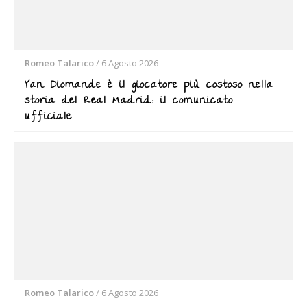
Romeo Talarico
/
6 Agosto 2026
Yan Diomande è il giocatore più costoso nella
storia del Real Madrid: il comunicato
ufficiale
Romeo Talarico
/
6 Agosto 2026