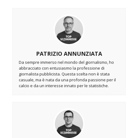
PATRIZIO ANNUNZIATA
Da sempre immerso nel mondo del giornalismo, ho
abbracciato con entusiasmo la professione di
giornalista pubblicista. Questa scelta non è stata
casuale, ma è nata da una profonda passione per il
calcio e da un interesse innato per le statistiche.