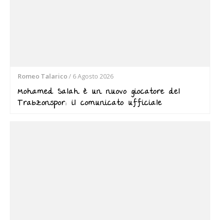
Romeo Talarico
/
6 Agosto 2026
Mohamed Salah è un nuovo giocatore del
Trabzonspor: il comunicato ufficiale