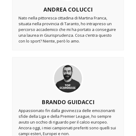
ANDREA COLUCCI
Nato nella pittoresca cittadina di Martina Franca,
situata nella provincia di Taranto, ho intrapreso un
percorso accademico che mi ha portato a conseguire
una laurea in Giurisprudenza. Cosa c’entra questo
con lo sport? Niente, però lo amo.
BRANDO GUIDACCI
Appassionato fin dalla giovinezza delle emozionanti
sfide della Liga e della Premier League, ho sempre
avuto un occhio di riguardo per il calcio europeo.
Ancora oggi, i miei campionati preferiti sono quelli sui
campi esteri, Europei e non.