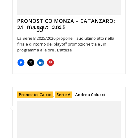
PRONOSTICO MONZA – CATANZARO:
29 maggio 2026
La Serie B 2025/2026 propone il suo ultimo atto nella
finale di ritorno dei playoff promozione tra e , in
programma alle ore . L'attesa ...
Pronostici Calcio
,
Serie A
-
Andrea Colucci