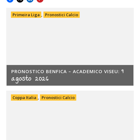
Primeira Liga
,
Pronostici Calcio
9
PRONOSTICO BENFICA – ACADEMICO VISEU:
agosto 2026
Coppa Italia
,
Pronostici Calcio