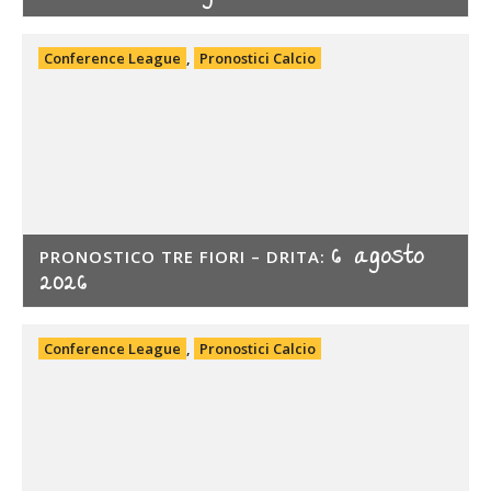
Conference League
,
Pronostici Calcio
6 agosto
PRONOSTICO TRE FIORI – DRITA:
2026
Conference League
,
Pronostici Calcio