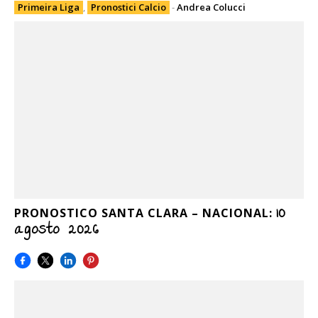
Primeira Liga
,
Pronostici Calcio
-
Andrea Colucci
10
PRONOSTICO SANTA CLARA – NACIONAL:
agosto 2026