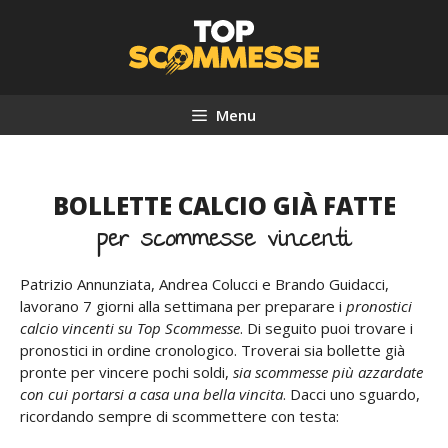
Vai
al
contenuto
Menu
BOLLETTE CALCIO GIÀ FATTE
per scommesse vincenti
Patrizio Annunziata, Andrea Colucci e Brando Guidacci,
lavorano 7 giorni alla settimana per preparare i
pronostici
calcio vincenti su Top Scommesse
. Di seguito puoi trovare i
pronostici in ordine cronologico. Troverai sia bollette già
pronte per vincere pochi soldi,
sia scommesse più azzardate
con cui portarsi a casa una bella vincita
. Dacci uno sguardo,
ricordando sempre di scommettere con testa: