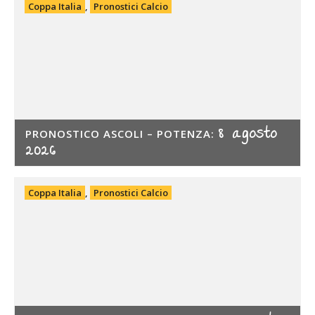
Coppa Italia
,
Pronostici Calcio
8 agosto
PRONOSTICO ASCOLI – POTENZA:
2026
Coppa Italia
,
Pronostici Calcio