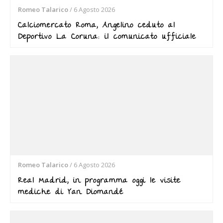
Romeo Talarico
/
6 Agosto 2026
Calciomercato Roma, Angelino ceduto al
Deportivo La Coruna: il comunicato ufficiale
Romeo Talarico
/
6 Agosto 2026
Real Madrid, in programma oggi le visite
mediche di Yan Diomandé