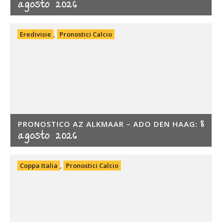
agosto 2026
Eredivisie
,
Pronostici Calcio
8
PRONOSTICO AZ ALKMAAR – ADO DEN HAAG:
agosto 2026
Coppa Italia
,
Pronostici Calcio