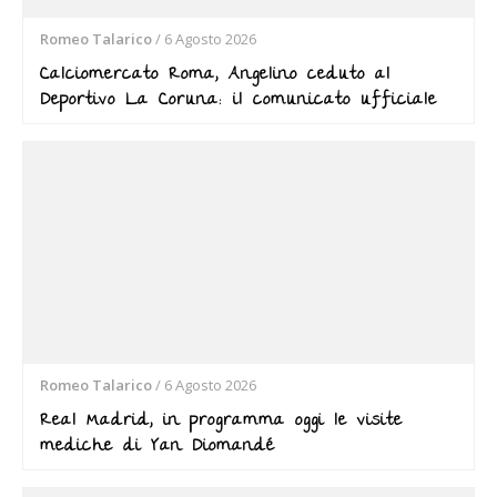
Romeo Talarico
/
6 Agosto 2026
Calciomercato Roma, Angelino ceduto al
Deportivo La Coruna: il comunicato ufficiale
Romeo Talarico
/
6 Agosto 2026
Real Madrid, in programma oggi le visite
mediche di Yan Diomandé