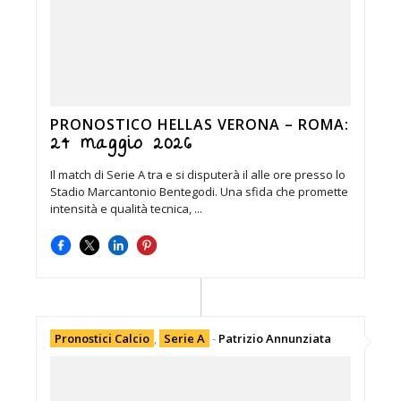
PRONOSTICO HELLAS VERONA – ROMA:
24 maggio 2026
Il match di Serie A tra e si disputerà il alle ore presso lo
Stadio Marcantonio Bentegodi. Una sfida che promette
intensità e qualità tecnica, ...
Pronostici Calcio
,
Serie A
-
Patrizio Annunziata