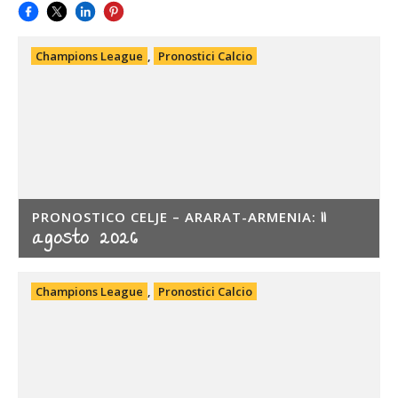
Champions League
,
Pronostici Calcio
11
PRONOSTICO CELJE – ARARAT-ARMENIA:
agosto 2026
Champions League
,
Pronostici Calcio