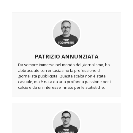
PATRIZIO ANNUNZIATA
Da sempre immerso nel mondo del giornalismo, ho
abbracciato con entusiasmo la professione di
giornalista pubblicista. Questa scelta non è stata
casuale, ma è nata da una profonda passione per il
calcio e da un interesse innato per le statistiche.