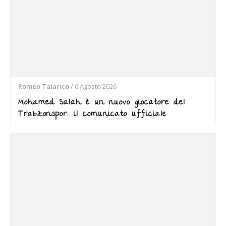
Romeo Talarico
/
6 Agosto 2026
Mohamed Salah è un nuovo giocatore del
Trabzonspor: il comunicato ufficiale