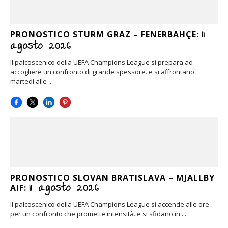
11
PRONOSTICO STURM GRAZ – FENERBAHÇE:
agosto 2026
Il palcoscenico della UEFA Champions League si prepara ad
accogliere un confronto di grande spessore. e si affrontano
martedì alle ...
PRONOSTICO SLOVAN BRATISLAVA – MJALLBY
11 agosto 2026
AIF:
Il palcoscenico della UEFA Champions League si accende alle ore
per un confronto che promette intensità. e si sfidano in ...