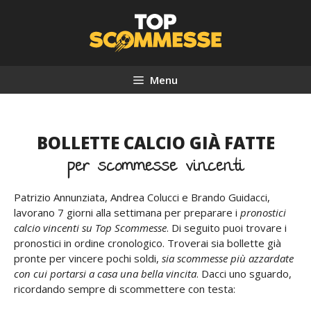
Vai
al
contenuto
Menu
BOLLETTE CALCIO GIÀ FATTE
per scommesse vincenti
Patrizio Annunziata, Andrea Colucci e Brando Guidacci,
lavorano 7 giorni alla settimana per preparare i
pronostici
calcio vincenti su Top Scommesse
. Di seguito puoi trovare i
pronostici in ordine cronologico. Troverai sia bollette già
pronte per vincere pochi soldi,
sia scommesse più azzardate
con cui portarsi a casa una bella vincita
. Dacci uno sguardo,
ricordando sempre di scommettere con testa: