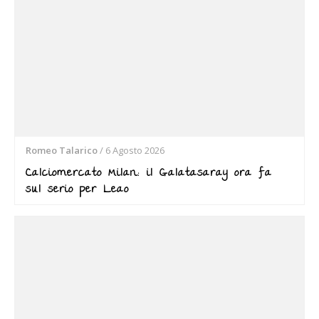
Romeo Talarico
/
6 Agosto 2026
Calciomercato Milan: il Galatasaray ora fa
sul serio per Leao