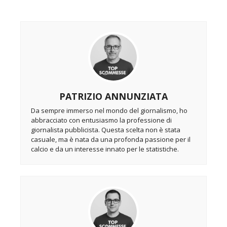
PATRIZIO ANNUNZIATA
Da sempre immerso nel mondo del giornalismo, ho
abbracciato con entusiasmo la professione di
giornalista pubblicista. Questa scelta non è stata
casuale, ma è nata da una profonda passione per il
calcio e da un interesse innato per le statistiche.