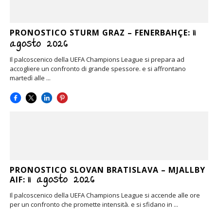
11
PRONOSTICO STURM GRAZ – FENERBAHÇE:
agosto 2026
Il palcoscenico della UEFA Champions League si prepara ad
accogliere un confronto di grande spessore. e si affrontano
martedì alle ...
PRONOSTICO SLOVAN BRATISLAVA – MJALLBY
11 agosto 2026
AIF:
Il palcoscenico della UEFA Champions League si accende alle ore
per un confronto che promette intensità. e si sfidano in ...