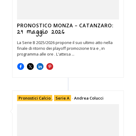
PRONOSTICO MONZA – CATANZARO:
29 maggio 2026
La Serie B 2025/2026 propone il suo ultimo atto nella
finale di ritorno dei playoff promozione tra e , in
programma alle ore . L'attesa ...
Pronostici Calcio
,
Serie A
-
Andrea Colucci