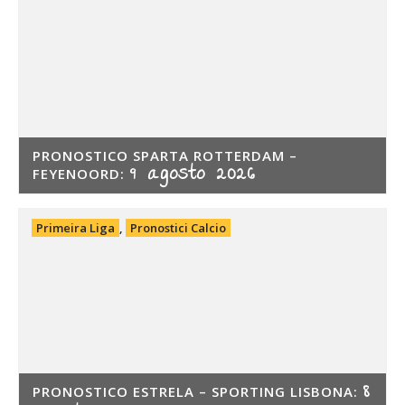
PRONOSTICO SPARTA ROTTERDAM –
9 agosto 2026
FEYENOORD:
Primeira Liga
,
Pronostici Calcio
8
PRONOSTICO ESTRELA – SPORTING LISBONA: