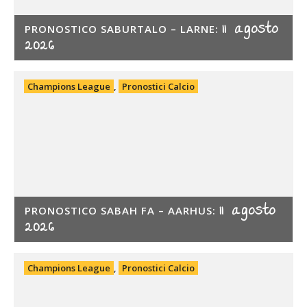
11 agosto
PRONOSTICO SABURTALO – LARNE:
2026
Champions League
,
Pronostici Calcio
11 agosto
PRONOSTICO SABAH FA – AARHUS:
2026
Champions League
,
Pronostici Calcio