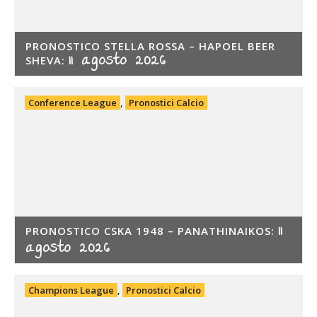
PRONOSTICO STELLA ROSSA – HAPOEL BEER
11 agosto 2026
SHEVA:
Conference League
,
Pronostici Calcio
11
PRONOSTICO CSKA 1948 – PANATHINAIKOS:
agosto 2026
Champions League
,
Pronostici Calcio