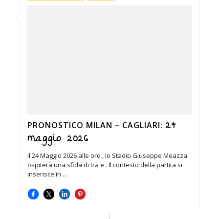
24
PRONOSTICO MILAN – CAGLIARI:
maggio 2026
Il 24 Maggio 2026 alle ore , lo Stadio Giuseppe Meazza
ospiterà una sfida di tra e . Il contesto della partita si
inserisce in ...