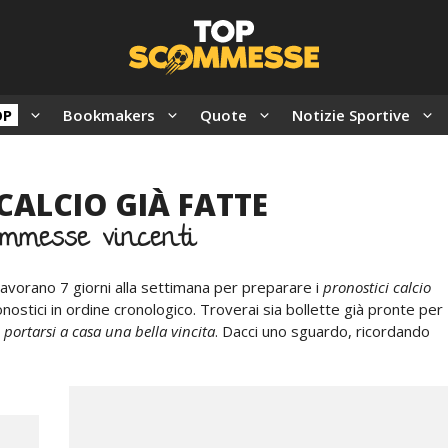
OP
Bookmakers
Quote
Notizie Sportive
CALCIO GIÀ FATTE
ommesse vincenti
lavorano 7 giorni alla settimana per preparare i
pronostici calcio
onostici in ordine cronologico. Troverai sia bollette già pronte per
portarsi a casa una bella vincita
. Dacci uno sguardo, ricordando