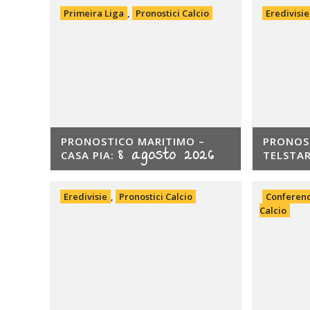
Primeira Liga
,
Pronostici Calcio
Eredivisie
PRONOSTICO MARITIMO –
PRONOST
8 agosto 2026
CASA PIA:
TELSTA
Eredivisie
,
Pronostici Calcio
Conferen
Calcio