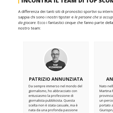
INCONTRA IL TEAM DI TOP SC
A differenza dei tanti siti di pronostici sportivi su in
sappia chi sono i nostri tipster e
le persone che si occupa
da giocare
. Ecco i fantastici cinque che fanno parte del
nostro team:
PATRIZIO ANNUNZIATA
AN
Da sempre immerso nel mondo del
Nato nell
giornalismo, ho abbracciato con
Martina F
entusiasmo la professione di
provincia
giornalista pubblicista. Questa
un perco
scelta non è stata casuale, ma è
portato 
nata da una profonda passione
Giurispr