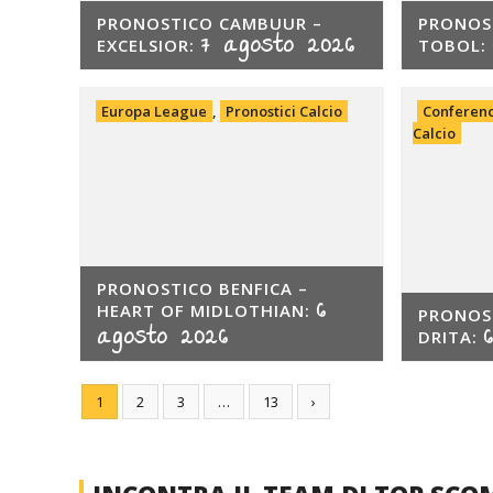
PRONOSTICO CAMBUUR –
PRONOS
7 agosto 2026
EXCELSIOR:
TOBOL:
Europa League
,
Pronostici Calcio
Conferen
Calcio
PRONOSTICO BENFICA –
6
HEART OF MIDLOTHIAN:
PRONOST
agosto 2026
DRITA:
1
2
3
…
13
›