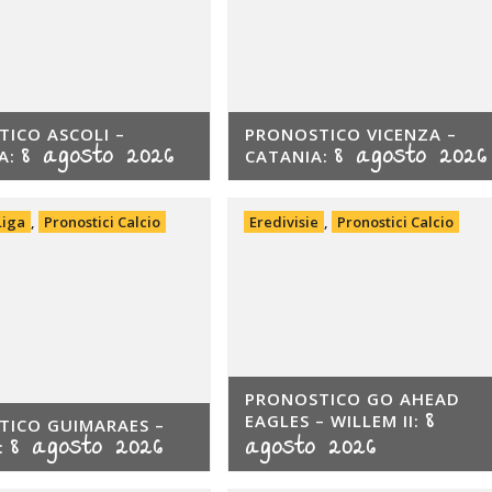
ICO ASCOLI –
PRONOSTICO VICENZA –
8 agosto 2026
8 agosto 2026
A:
CATANIA:
Liga
,
Pronostici Calcio
Eredivisie
,
Pronostici Calcio
PRONOSTICO GO AHEAD
8
EAGLES – WILLEM II:
TICO GUIMARAES –
8 agosto 2026
agosto 2026
: