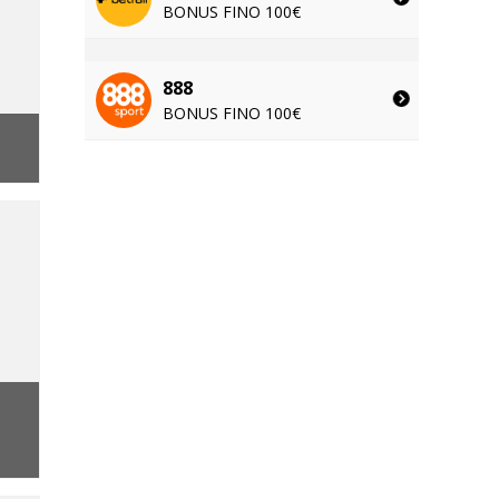
BONUS FINO 100€
888
BONUS FINO 100€