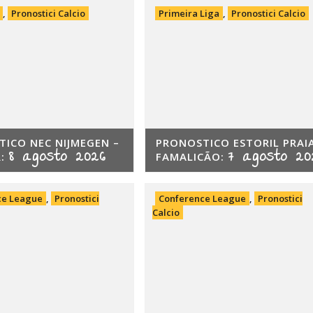
,
Pronostici Calcio
Primeira Liga
,
Pronostici Calcio
ICO NEC NIJMEGEN –
PRONOSTICO ESTORIL PRAIA
8 agosto 2026
7 agosto 20
R:
FAMALICÃO:
ce League
,
Pronostici
Conference League
,
Pronostici
Calcio