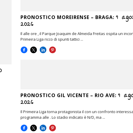
9 ago
PRONOSTICO MOREIRENSE – BRAGA:
2026
Il alle ore , il Parque Joaquim de Almeida Freitas ospita un incon
Primeira Liga ricco di spunti tattici ...
0
9 ag
PRONOSTICO GIL VICENTE – RIO AVE:
2026
Il Primeira Liga torna protagonista il con un confronto interess
programma alle . Lo stadio indicato è N/D, ma ...