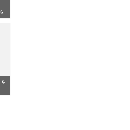
6
6
: