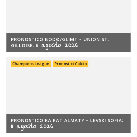
PRONOSTICO BODØ/GLIMT – UNION ST.
11 agosto 2026
GILLOISE:
Champions League
,
Pronostici Calcio
PRONOSTICO KAIRAT ALMATY – LEVSKI SOFIA:
11 agosto 2026