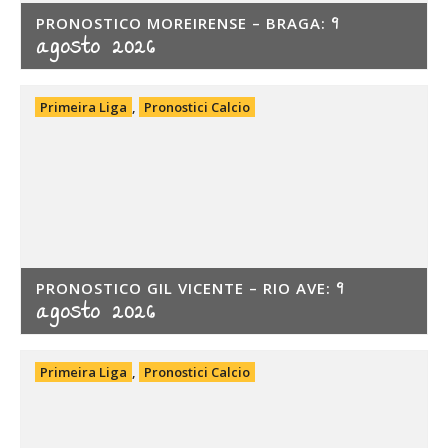
9
PRONOSTICO MOREIRENSE – BRAGA:
agosto 2026
Primeira Liga
,
Pronostici Calcio
9
PRONOSTICO GIL VICENTE – RIO AVE:
agosto 2026
Primeira Liga
,
Pronostici Calcio