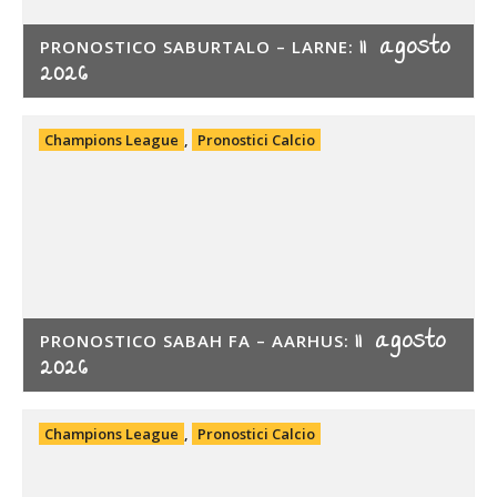
11 agosto
PRONOSTICO SABURTALO – LARNE:
2026
Champions League
,
Pronostici Calcio
11 agosto
PRONOSTICO SABAH FA – AARHUS:
2026
Champions League
,
Pronostici Calcio