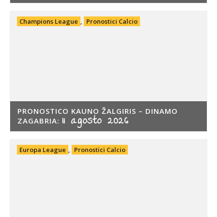
Champions League
,
Pronostici Calcio
PRONOSTICO KAUNO ŽALGIRIS – DINAMO
11 agosto 2026
ZAGABRIA:
Europa League
,
Pronostici Calcio