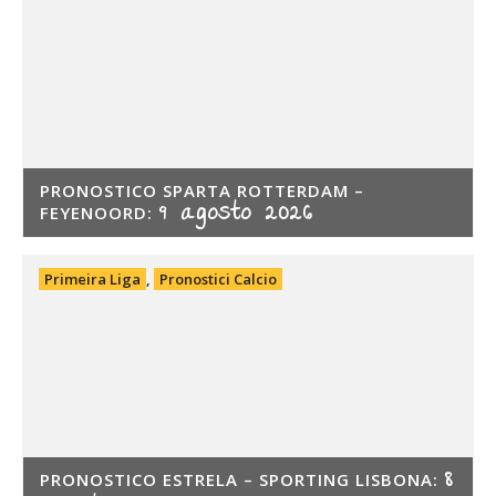
PRONOSTICO SPARTA ROTTERDAM –
9 agosto 2026
FEYENOORD:
Primeira Liga
,
Pronostici Calcio
8
PRONOSTICO ESTRELA – SPORTING LISBONA: