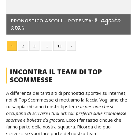
8 agosto
PRONOSTICO ASCOLI – POTENZA:
2026
1
2
3
…
13
›
INCONTRA IL TEAM DI TOP
SCOMMESSE
A differenza dei tanti siti di pronostici sportivi su internet,
noi di Top Scommesse ci mettiamo la faccia. Vogliamo che
tu sappia chi sono i nostri tipster e
le persone che si
occupano di scrivere i tuoi articoli preferiti sulle scommesse
sportive e bollette da giocare
. Ecco i fantastici cinque che
fanno parte della nostra squadra. Ricorda che puoi
scriverci se vuoi fare parte del nostro team: