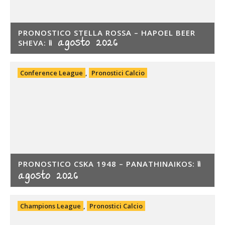
PRONOSTICO STELLA ROSSA – HAPOEL BEER
11 agosto 2026
SHEVA:
Conference League
,
Pronostici Calcio
11
PRONOSTICO CSKA 1948 – PANATHINAIKOS:
agosto 2026
Champions League
,
Pronostici Calcio