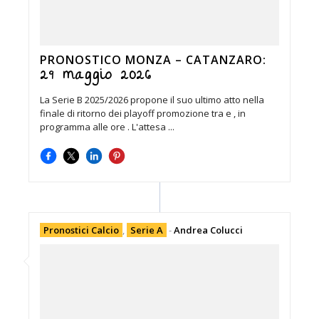
PRONOSTICO MONZA – CATANZARO:
29 maggio 2026
La Serie B 2025/2026 propone il suo ultimo atto nella
finale di ritorno dei playoff promozione tra e , in
programma alle ore . L'attesa ...
Pronostici Calcio
,
Serie A
-
Andrea Colucci