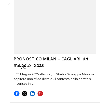
24
PRONOSTICO MILAN – CAGLIARI:
maggio 2026
Il 24 Maggio 2026 alle ore , lo Stadio Giuseppe Meazza
ospiterà una sfida di tra e . Il contesto della partita si
inserisce in ...