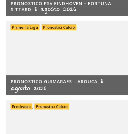
PRONOSTICO PSV EINDHOVEN – FORTUNA
8 agosto 2026
SITTARD:
Primeira Liga
,
Pronostici Calcio
8
PRONOSTICO GUIMARAES – AROUCA:
agosto 2026
Eredivisie
,
Pronostici Calcio