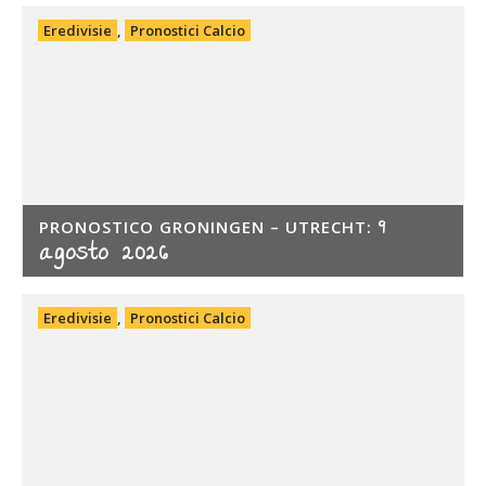
Eredivisie
,
Pronostici Calcio
9
PRONOSTICO GRONINGEN – UTRECHT:
agosto 2026
Eredivisie
,
Pronostici Calcio