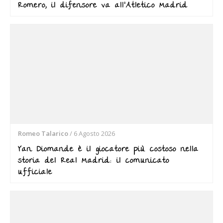
Romero, il difensore va all’Atletico Madrid
Romeo Talarico
/
6 Agosto 2026
Yan Diomande è il giocatore più costoso nella
storia del Real Madrid: il comunicato
ufficiale