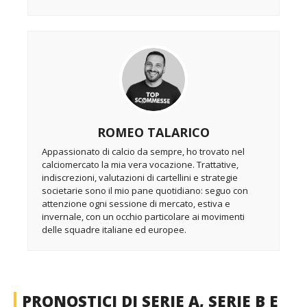
ROMEO TALARICO
Appassionato di calcio da sempre, ho trovato nel
calciomercato la mia vera vocazione. Trattative,
indiscrezioni, valutazioni di cartellini e strategie
societarie sono il mio pane quotidiano: seguo con
attenzione ogni sessione di mercato, estiva e
invernale, con un occhio particolare ai movimenti
delle squadre italiane ed europee.
PRONOSTICI DI SERIE A, SERIE B E