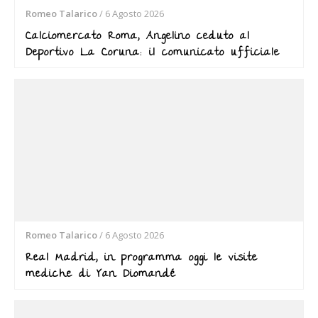
Romeo Talarico
/
6 Agosto 2026
Calciomercato Roma, Angelino ceduto al
Deportivo La Coruna: il comunicato ufficiale
Romeo Talarico
/
6 Agosto 2026
Real Madrid, in programma oggi le visite
mediche di Yan Diomandé