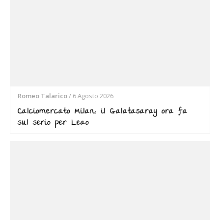
Romeo Talarico
/
6 Agosto 2026
Calciomercato Milan: il Galatasaray ora fa
sul serio per Leao