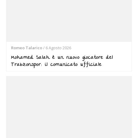
Romeo Talarico
/
6 Agosto 2026
Mohamed Salah è un nuovo giocatore del
Trabzonspor: il comunicato ufficiale