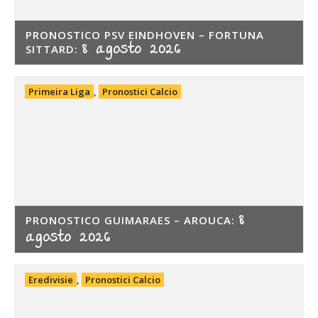
PRONOSTICO PSV EINDHOVEN – FORTUNA
8 agosto 2026
SITTARD:
Primeira Liga
,
Pronostici Calcio
8
PRONOSTICO GUIMARAES – AROUCA:
agosto 2026
Eredivisie
,
Pronostici Calcio