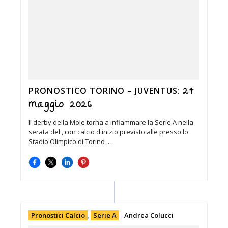
24
PRONOSTICO TORINO – JUVENTUS:
maggio 2026
Il derby della Mole torna a infiammare la Serie A nella
serata del , con calcio d'inizio previsto alle presso lo
Stadio Olimpico di Torino ...
Pronostici Calcio
,
Serie A
-
Andrea Colucci