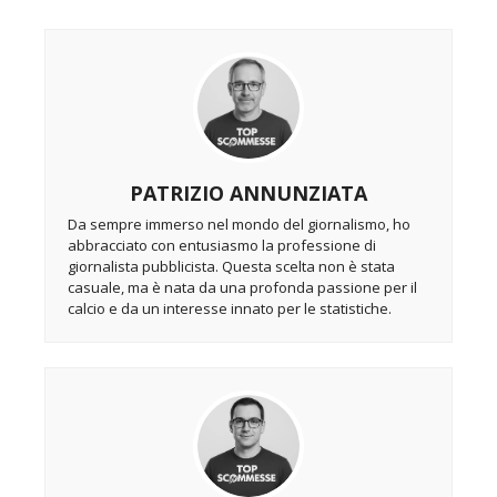
PATRIZIO ANNUNZIATA
Da sempre immerso nel mondo del giornalismo, ho
abbracciato con entusiasmo la professione di
giornalista pubblicista. Questa scelta non è stata
casuale, ma è nata da una profonda passione per il
calcio e da un interesse innato per le statistiche.