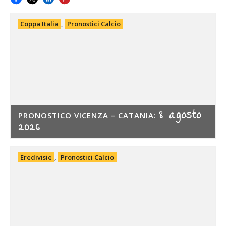
Coppa Italia
,
Pronostici Calcio
8 agosto
PRONOSTICO VICENZA – CATANIA:
2026
Eredivisie
,
Pronostici Calcio