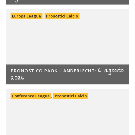
Europa League
,
Pronostici Calcio
6 agosto
PRONOSTICO PAOK – ANDERLECHT:
2026
Conference League
,
Pronostici Calcio