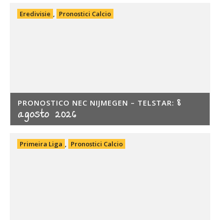
Eredivisie
,
Pronostici Calcio
8
PRONOSTICO NEC NIJMEGEN – TELSTAR:
agosto 2026
Primeira Liga
,
Pronostici Calcio