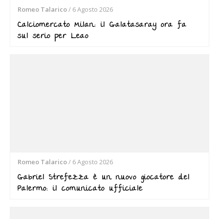
Romeo Talarico
/
6 Agosto 2026
Calciomercato Milan: il Galatasaray ora fa
sul serio per Leao
Romeo Talarico
/
6 Agosto 2026
Gabriel Strefezza è un nuovo giocatore del
Palermo: il comunicato ufficiale