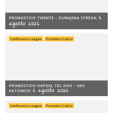
6
PRONOSTICO TWENTE – DUNAJSKA STREDA:
agosto 2026
Conference League
,
Pronostici Calcio
PRONOSTICO HAPOEL TEL AVIV – GKS
6 agosto 2026
KATOWICE:
Conference League
,
Pronostici Calcio