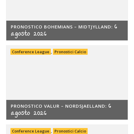
6
PRONOSTICO BOHEMIANS – MIDTJYLLAND:
agosto 2026
Conference League
,
Pronostici Calcio
6
PRONOSTICO VALUR – NORDSJAELLAND:
agosto 2026
Conference League
,
Pronostici Calcio