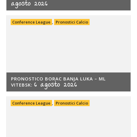
agosto 2026
Conference League
,
Pronostici Calcio
PRONOSTICO BORAC BANJA LUKA – ML
6 agosto 2026
VITEBSK:
Conference League
,
Pronostici Calcio