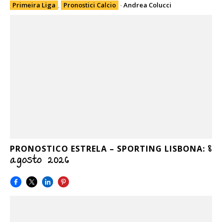
Primeira Liga
,
Pronostici Calcio
-
Andrea Colucci
8
PRONOSTICO ESTRELA – SPORTING LISBONA:
agosto 2026