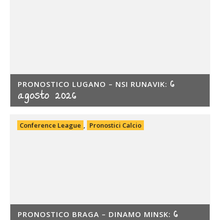
6
PRONOSTICO LUGANO – NSI RUNAVIK:
agosto 2026
Conference League
,
Pronostici Calcio
6
PRONOSTICO BRAGA – DINAMO MINSK: