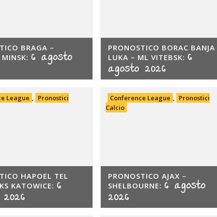
TICO BRAGA –
PRONOSTICO BORAC BANJA
6 agosto
6
 MINSK:
LUKA – ML VITEBSK:
agosto 2026
ce League
,
Pronostici
Conference League
,
Pronostici
Calcio
TICO HAPOEL TEL
PRONOSTICO AJAX –
6
6 agosto
GKS KATOWICE:
SHELBOURNE:
 2026
2026