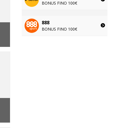
BONUS FINO 100€
888
BONUS FINO 100€