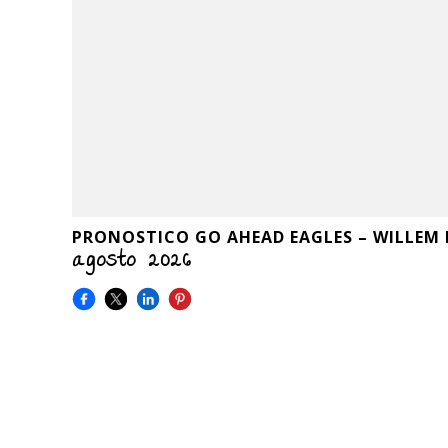
PRONOSTICO GO AHEAD EAGLES – WILLEM I
agosto 2026