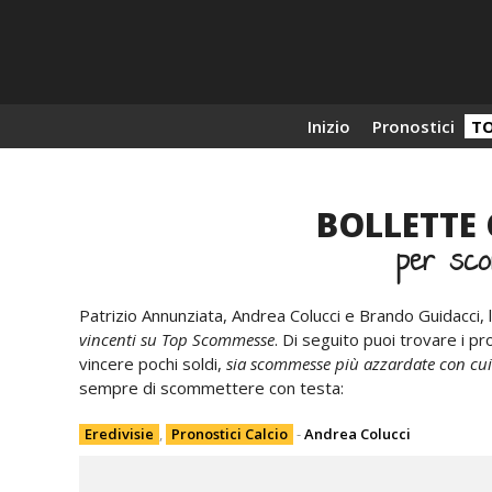
Vai
al
contenuto
Inizio
Pronostici
T
BOLLETTE 
per sc
Patrizio Annunziata, Andrea Colucci e Brando Guidacci, 
vincenti su Top Scommesse
. Di seguito puoi trovare i pr
vincere pochi soldi,
sia scommesse più azzardate con cui 
sempre di scommettere con testa:
Eredivisie
,
Pronostici Calcio
-
Andrea Colucci