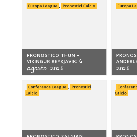
Europa League
,
Pronostici Calcio
Europa L
PRONOSTICO THUN –
PRONOS
6
VIKINGUR REYKJAVIK:
ANDERL
agosto 2026
2026
Conference League
,
Pronostici
Conferen
Calcio
Calcio
PRONOSTICO ZALGIRIS
PRONOST