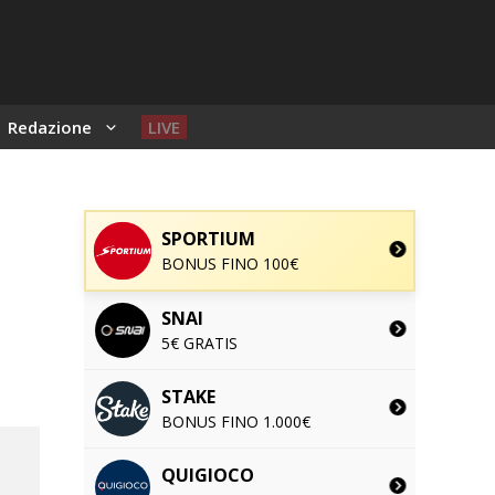
Redazione
LIVE
SPORTIUM
BONUS FINO 100€
SNAI
5€ GRATIS
STAKE
BONUS FINO 1.000€
QUIGIOCO