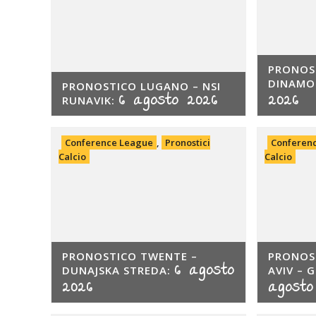
PRONOS
DINAMO
PRONOSTICO LUGANO – NSI
6 agosto 2026
2026
RUNAVIK:
Conference League
,
Pronostici
Conferen
Calcio
Calcio
PRONOSTICO TWENTE –
PRONOS
6 agosto
DUNAJSKA STREDA:
AVIV – 
2026
agosto