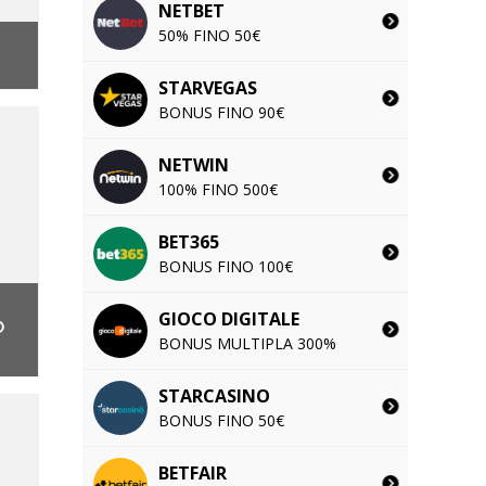
NETBET
50% FINO 50€
STARVEGAS
BONUS FINO 90€
NETWIN
100% FINO 500€
BET365
BONUS FINO 100€
GIOCO DIGITALE
o
BONUS MULTIPLA 300%
STARCASINO
BONUS FINO 50€
BETFAIR