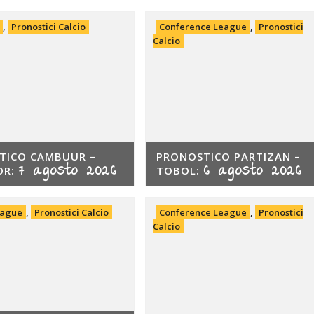
,
Pronostici Calcio
Conference League
,
Pronostici
Calcio
TICO CAMBUUR –
PRONOSTICO PARTIZAN –
7 agosto 2026
6 agosto 2026
OR:
TOBOL:
eague
,
Pronostici Calcio
Conference League
,
Pronostici
Calcio