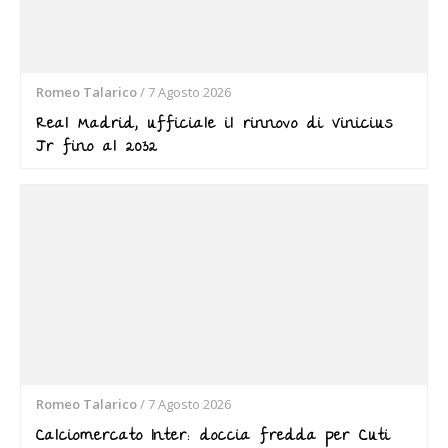
Romeo Talarico
/
7 Agosto 2026
Real Madrid, ufficiale il rinnovo di Vinicius
Jr fino al 2032
Romeo Talarico
/
7 Agosto 2026
Calciomercato Inter: doccia fredda per Cuti