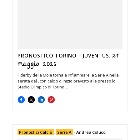
24
PRONOSTICO TORINO – JUVENTUS:
maggio 2026
Il derby della Mole torna a infiammare la Serie A nella
serata del , con calcio d'inizio previsto alle presso lo
Stadio Olimpico di Torino ...
Pronostici Calcio
,
Serie A
-
Andrea Colucci