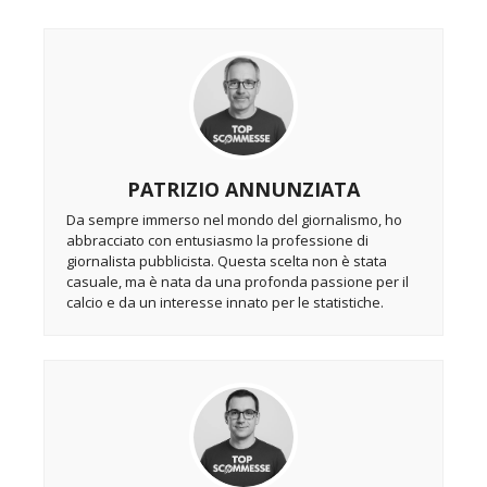
PATRIZIO ANNUNZIATA
Da sempre immerso nel mondo del giornalismo, ho
abbracciato con entusiasmo la professione di
giornalista pubblicista. Questa scelta non è stata
casuale, ma è nata da una profonda passione per il
calcio e da un interesse innato per le statistiche.