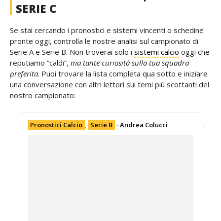
SERIE C
Se stai cercando i pronostici e sistemi vincenti o schedine
pronte oggi, controlla le nostre analisi sul campionato di
Serie A e Serie B. Non troverai solo i
sistemi calcio
oggi che
reputiamo “caldi”,
ma tante curiosità sulla tua squadra
preferita
. Puoi trovare la lista completa qua sotto e iniziare
una conversazione con altri lettori sui temi più scottanti del
nostro campionato:
Pronostici Calcio
,
Serie B
-
Andrea Colucci