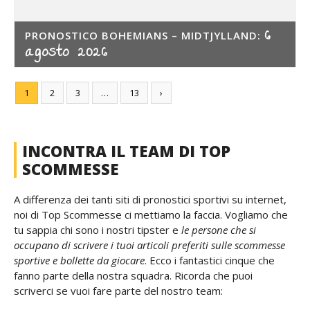
6
PRONOSTICO BOHEMIANS – MIDTJYLLAND:
agosto 2026
1
2
3
…
13
›
INCONTRA IL TEAM DI TOP
SCOMMESSE
A differenza dei tanti siti di pronostici sportivi su internet,
noi di Top Scommesse ci mettiamo la faccia. Vogliamo che
tu sappia chi sono i nostri tipster e
le persone che si
occupano di scrivere i tuoi articoli preferiti sulle scommesse
sportive e bollette da giocare
. Ecco i fantastici cinque che
fanno parte della nostra squadra. Ricorda che puoi
scriverci se vuoi fare parte del nostro team: