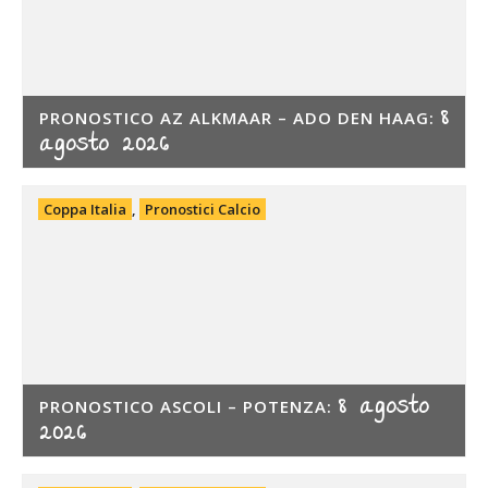
8
PRONOSTICO AZ ALKMAAR – ADO DEN HAAG:
agosto 2026
Coppa Italia
,
Pronostici Calcio
8 agosto
PRONOSTICO ASCOLI – POTENZA:
2026