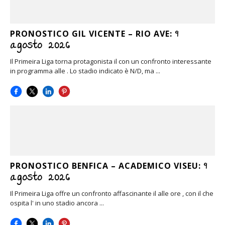
9
PRONOSTICO GIL VICENTE – RIO AVE:
agosto 2026
Il Primeira Liga torna protagonista il con un confronto interessante
in programma alle . Lo stadio indicato è N/D, ma ...
9
PRONOSTICO BENFICA – ACADEMICO VISEU:
agosto 2026
Il Primeira Liga offre un confronto affascinante il alle ore , con il che
ospita l' in uno stadio ancora ...