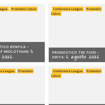
eague
,
Pronostici Calcio
Conference League
,
Pronostici
Calcio
ICO BENFICA –
6
OF MIDLOTHIAN:
PRONOSTICO TRE FIORI –
 2026
6 agosto 2026
DRITA:
ce League
,
Pronostici
Conference League
,
Pronostici
Calcio