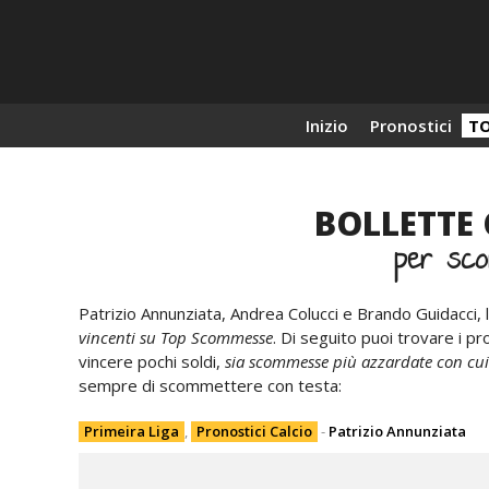
Vai
al
contenuto
Inizio
Pronostici
T
BOLLETTE 
per sc
Patrizio Annunziata, Andrea Colucci e Brando Guidacci, 
vincenti su Top Scommesse
. Di seguito puoi trovare i pr
vincere pochi soldi,
sia scommesse più azzardate con cui 
sempre di scommettere con testa:
Primeira Liga
,
Pronostici Calcio
-
Patrizio Annunziata