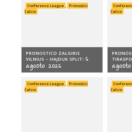
Conference League
,
Pronostici
Conferen
Calcio
Calcio
PRONOSTICO ZALGIRIS
PRONOST
6
VILNIUS – HAJDUK SPLIT:
TIRASPO
agosto 2026
agosto
Conference League
,
Pronostici
Conferen
Calcio
Calcio