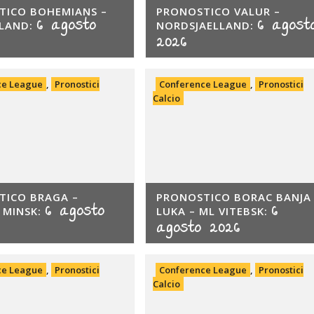
TICO BOHEMIANS –
PRONOSTICO VALUR –
6 agosto
6 agost
LLAND:
NORDSJAELLAND:
2026
ce League
,
Pronostici
Conference League
,
Pronostici
Calcio
TICO BRAGA –
PRONOSTICO BORAC BANJA
6 agosto
6
 MINSK:
LUKA – ML VITEBSK:
agosto 2026
ce League
,
Pronostici
Conference League
,
Pronostici
Calcio