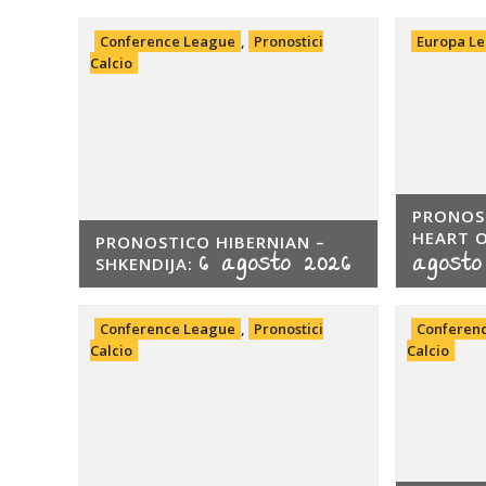
Conference League
,
Pronostici
Europa L
Calcio
PRONOST
HEART 
PRONOSTICO HIBERNIAN –
6 agosto 2026
agosto
SHKENDIJA:
Conference League
,
Pronostici
Conferen
Calcio
Calcio