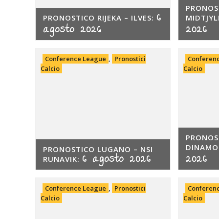
PRONOS
6
PRONOSTICO RIJEKA – ILVES:
MIDTJY
agosto 2026
2026
Conference League
,
Pronostici
Conferen
Calcio
Calcio
PRONOS
DINAMO
PRONOSTICO LUGANO – NSI
6 agosto 2026
2026
RUNAVIK:
Conference League
,
Pronostici
Conferen
Calcio
Calcio