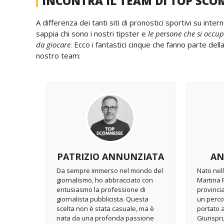
INCONTRA IL TEAM DI TOP SC
A differenza dei tanti siti di pronostici sportivi su in
sappia chi sono i nostri tipster e
le persone che si occupa
da giocare
. Ecco i fantastici cinque che fanno parte del
nostro team:
PATRIZIO ANNUNZIATA
AN
Da sempre immerso nel mondo del
Nato nell
giornalismo, ho abbracciato con
Martina F
entusiasmo la professione di
provincia
giornalista pubblicista. Questa
un perco
scelta non è stata casuale, ma è
portato 
nata da una profonda passione
Giurispr