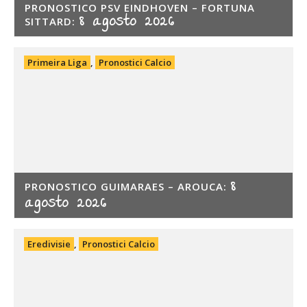
PRONOSTICO PSV EINDHOVEN – FORTUNA
8 agosto 2026
SITTARD:
Primeira Liga
,
Pronostici Calcio
8
PRONOSTICO GUIMARAES – AROUCA:
agosto 2026
Eredivisie
,
Pronostici Calcio