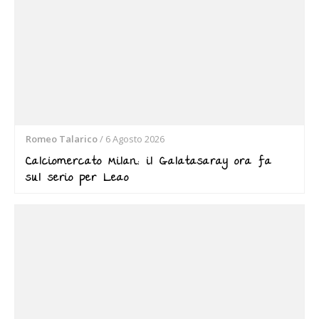
Romeo Talarico
/
6 Agosto 2026
Calciomercato Milan: il Galatasaray ora fa
sul serio per Leao