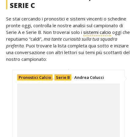
SERIE C
Se stai cercando i pronostici e sistemi vincenti o schedine
pronte oggi, controlla le nostre analisi sul campionato di
Serie A e Serie B. Non troverai solo i
sistemi calcio
oggi che
reputiamo “caldi”,
ma tante curiosità sulla tua squadra
preferita
. Puoi trovare la lista completa qua sotto e iniziare
una conversazione con altri lettori sui temi più scottanti del
nostro campionato:
Pronostici Calcio
,
Serie B
-
Andrea Colucci