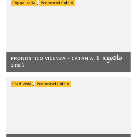
Coppa Italia
,
Pronostici Calcio
8 agosto
PRONOSTICO VICENZA – CATANIA:
2026
Eredivisie
,
Pronostici Calcio