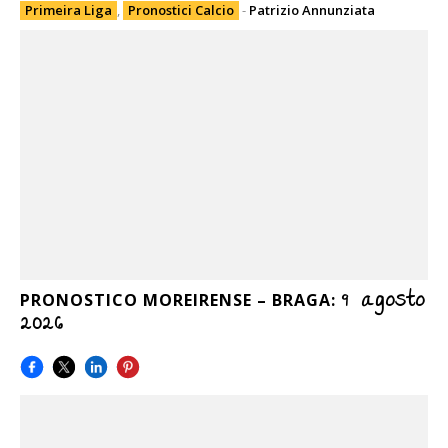
Primeira Liga
,
Pronostici Calcio
-
Patrizio Annunziata
9 agosto
PRONOSTICO MOREIRENSE – BRAGA:
2026