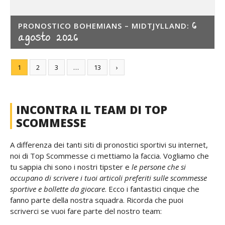
6
PRONOSTICO BOHEMIANS – MIDTJYLLAND:
agosto 2026
1
2
3
…
13
›
INCONTRA IL TEAM DI TOP
SCOMMESSE
A differenza dei tanti siti di pronostici sportivi su internet,
noi di Top Scommesse ci mettiamo la faccia. Vogliamo che
tu sappia chi sono i nostri tipster e
le persone che si
occupano di scrivere i tuoi articoli preferiti sulle scommesse
sportive e bollette da giocare
. Ecco i fantastici cinque che
fanno parte della nostra squadra. Ricorda che puoi
scriverci se vuoi fare parte del nostro team: