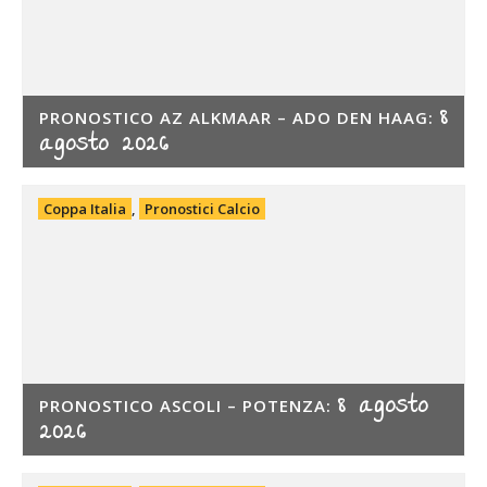
8
PRONOSTICO AZ ALKMAAR – ADO DEN HAAG:
agosto 2026
Coppa Italia
,
Pronostici Calcio
8 agosto
PRONOSTICO ASCOLI – POTENZA:
2026