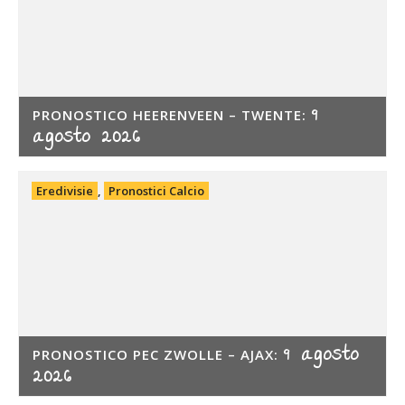
9
PRONOSTICO HEERENVEEN – TWENTE:
agosto 2026
Eredivisie
,
Pronostici Calcio
9 agosto
PRONOSTICO PEC ZWOLLE – AJAX:
2026