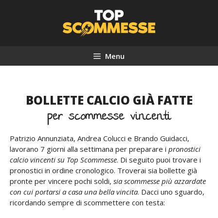
Vai
al
contenuto
Menu
BOLLETTE CALCIO GIÀ FATTE
per scommesse vincenti
Patrizio Annunziata, Andrea Colucci e Brando Guidacci,
lavorano 7 giorni alla settimana per preparare i
pronostici
calcio vincenti su Top Scommesse
. Di seguito puoi trovare i
pronostici in ordine cronologico. Troverai sia bollette già
pronte per vincere pochi soldi,
sia scommesse più azzardate
con cui portarsi a casa una bella vincita
. Dacci uno sguardo,
ricordando sempre di scommettere con testa: