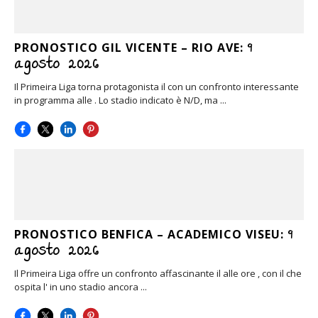
9
PRONOSTICO GIL VICENTE – RIO AVE:
agosto 2026
Il Primeira Liga torna protagonista il con un confronto interessante
in programma alle . Lo stadio indicato è N/D, ma ...
9
PRONOSTICO BENFICA – ACADEMICO VISEU:
agosto 2026
Il Primeira Liga offre un confronto affascinante il alle ore , con il che
ospita l' in uno stadio ancora ...