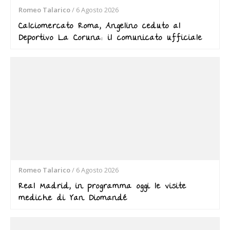
Romeo Talarico
/
6 Agosto 2026
Calciomercato Roma, Angelino ceduto al
Deportivo La Coruna: il comunicato ufficiale
Romeo Talarico
/
6 Agosto 2026
Real Madrid, in programma oggi le visite
mediche di Yan Diomandé