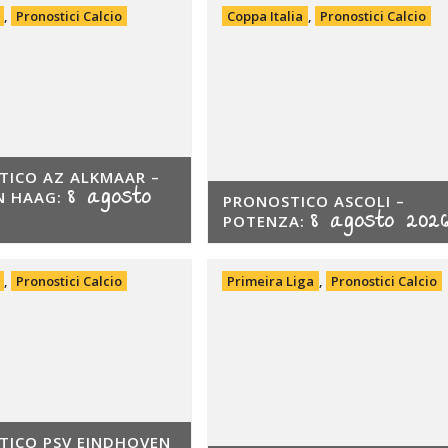
,
Pronostici Calcio
Coppa Italia
,
Pronostici Calcio
TICO AZ ALKMAAR –
8 agosto
N HAAG:
PRONOSTICO ASCOLI –
8 agosto 202
POTENZA:
,
Pronostici Calcio
Primeira Liga
,
Pronostici Calcio
TICO PSV EINDHOVEN