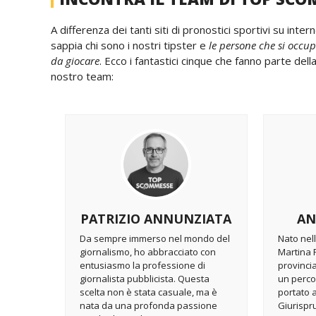
A differenza dei tanti siti di pronostici sportivi su in
sappia chi sono i nostri tipster e
le persone che si occupa
da giocare
. Ecco i fantastici cinque che fanno parte del
nostro team:
PATRIZIO ANNUNZIATA
AN
Da sempre immerso nel mondo del
Nato nell
giornalismo, ho abbracciato con
Martina F
entusiasmo la professione di
provincia
giornalista pubblicista. Questa
un perco
scelta non è stata casuale, ma è
portato 
nata da una profonda passione
Giurispr