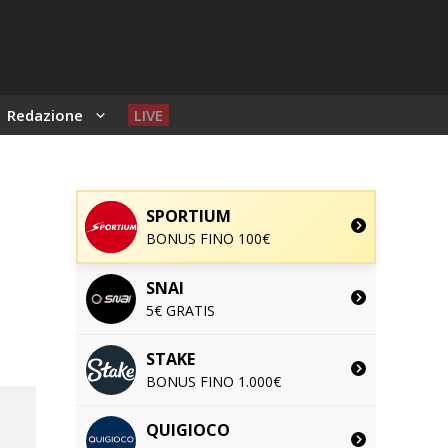
Redazione
LIVE
SPORTIUM
BONUS FINO 100€
SNAI
5€ GRATIS
STAKE
BONUS FINO 1.000€
QUIGIOCO