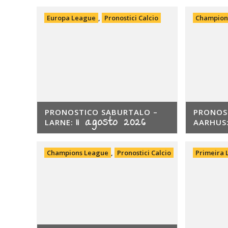
Europa League
,
Pronostici Calcio
Champion
PRONOSTICO SABURTALO –
PRONOST
11 agosto 2026
LARNE:
AARHUS
Champions League
,
Pronostici Calcio
Primeira 