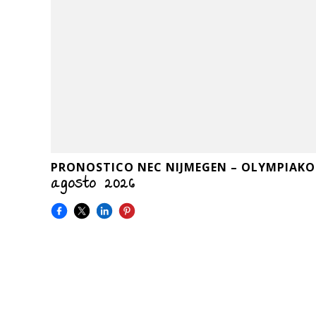
PRONOSTICO NEC NIJMEGEN – OLYMPIAKO
agosto 2026