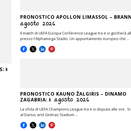
PRONOSTICO APOLLON LIMASSOL – BRAN
agosto 2026
Il match di UEFA Europa Conference League tra e si giocherà al
presso l'Alphamega Stadio. Un appuntamento europeo che ...
11
S:
PRONOSTICO KAUNO ŽALGIRIS – DINAMO
11 agosto 2026
ZAGABRIA:
La sfida di UEFA Champions League tra e si disputa alle ore . Si
al Darius and Girėnas Stadium ...