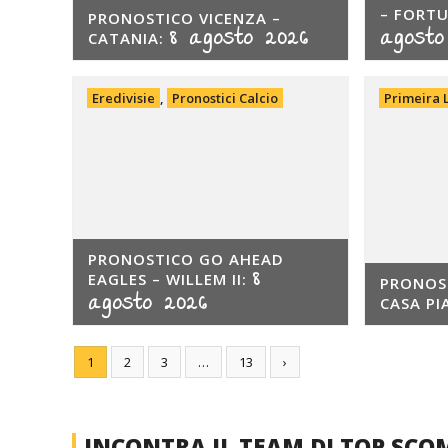
– FORT
PRONOSTICO VICENZA –
8 agosto 2026
agosto
CATANIA:
Eredivisie
,
Pronostici Calcio
Primeira 
PRONOSTICO GO AHEAD
8
EAGLES – WILLEM II:
PRONOS
agosto 2026
CASA PI
1
2
3
…
13
›
INCONTRA IL TEAM DI TOP SC