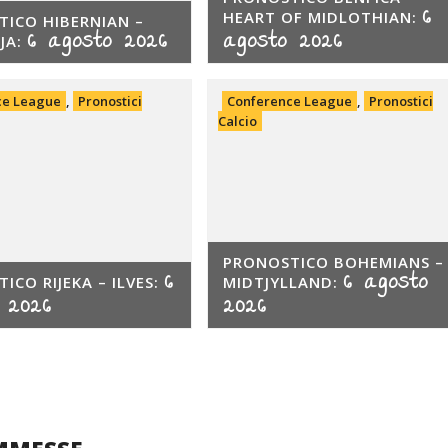
6
HEART OF MIDLOTHIAN:
ICO HIBERNIAN –
6 agosto 2026
agosto 2026
JA:
ce League
,
Pronostici
Conference League
,
Pronostici
Calcio
PRONOSTICO BOHEMIANS –
6
6 agosto
ICO RIJEKA – ILVES:
MIDTJYLLAND:
 2026
2026