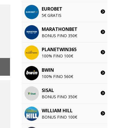
EUROBET
5€ GRATIS
MARATHONBET
BONUS FINO 350€
PLANETWIN365
100% FINO 100€
BWIN
100% FINO 560€
SISAL
BONUS FINO 350€
WILLIAM HILL
BONUS FINO 100€