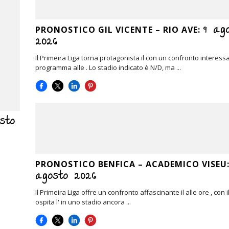
9 ag
PRONOSTICO GIL VICENTE – RIO AVE:
2026
Il Primeira Liga torna protagonista il con un confronto interess
programma alle . Lo stadio indicato è N/D, ma ...
sto
PRONOSTICO BENFICA – ACADEMICO VISEU
agosto 2026
Il Primeira Liga offre un confronto affascinante il alle ore , con i
ospita l' in uno stadio ancora ...