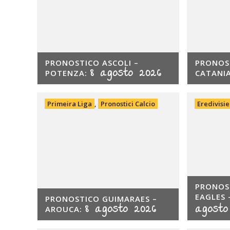
PRONOSTICO ASCOLI –
PRONOST
8 agosto 2026
POTENZA:
CATANI
Primeira Liga
,
Pronostici Calcio
Eredivisie
PRONOS
EAGLES 
PRONOSTICO GUIMARAES –
8 agosto 2026
agosto
AROUCA: