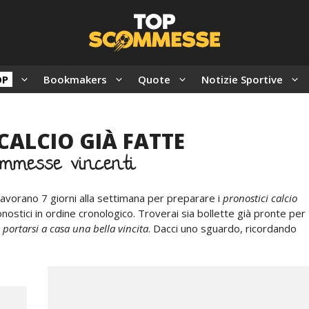
OP
Bookmakers
Quote
Notizie Sportive
CALCIO GIÀ FATTE
ommesse vincenti
lavorano 7 giorni alla settimana per preparare i
pronostici calcio
onostici in ordine cronologico. Troverai sia bollette già pronte per
portarsi a casa una bella vincita
. Dacci uno sguardo, ricordando