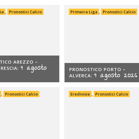
ia
,
Pronostici Calcio
Primeira Liga
,
Pronostici Calcio
TICO AREZZO –
9 agosto
RESCIA:
PRONOSTICO PORTO –
9 agosto 2026
ALVERCA:
,
Pronostici Calcio
Eredivisie
,
Pronostici Calcio