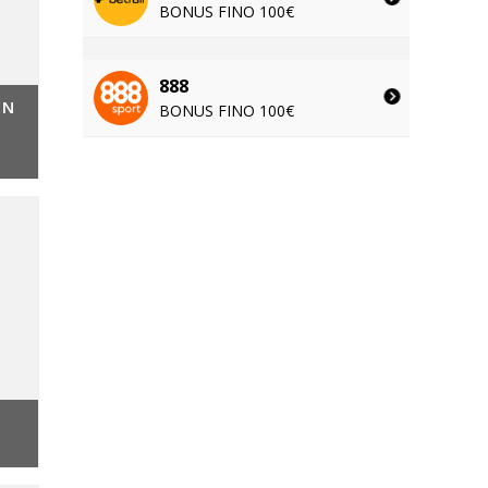
BONUS FINO 100€
888
EN
BONUS FINO 100€