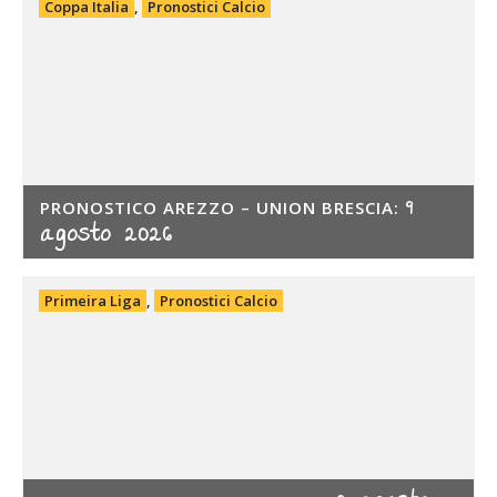
Coppa Italia
,
Pronostici Calcio
9
PRONOSTICO AREZZO – UNION BRESCIA:
agosto 2026
Primeira Liga
,
Pronostici Calcio