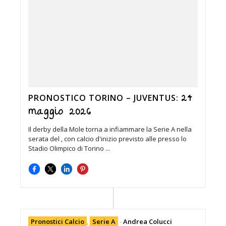
24
PRONOSTICO TORINO – JUVENTUS:
maggio 2026
Il derby della Mole torna a infiammare la Serie A nella
serata del , con calcio d'inizio previsto alle presso lo
Stadio Olimpico di Torino ...
Pronostici Calcio
,
Serie A
-
Andrea Colucci