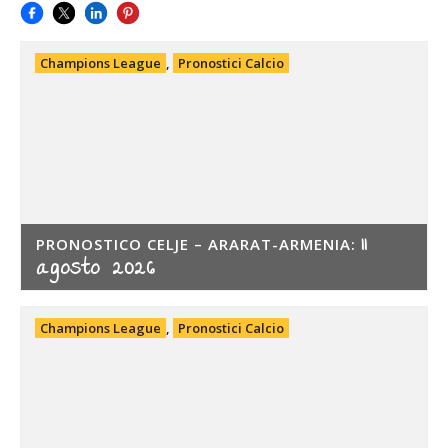
Champions League
,
Pronostici Calcio
11
PRONOSTICO CELJE – ARARAT-ARMENIA:
agosto 2026
Champions League
,
Pronostici Calcio