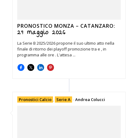
PRONOSTICO MONZA – CATANZARO:
29 maggio 2026
La Serie B 2025/2026 propone il suo ultimo atto nella
finale di ritorno dei playoff promozione tra e , in
programma alle ore . L'attesa ...
Pronostici Calcio
,
Serie A
-
Andrea Colucci