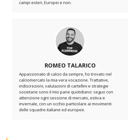
campi esteri, Europei e non.
ROMEO TALARICO
Appassionato di calcio da sempre, ho trovato nel
calciomercato la mia vera vocazione. Trattative,
indiscrezioni, valutazioni di cartellini e strategie
societarie sono il mio pane quotidiano: seguo con
attenzione ogni sessione di mercato, estiva e
invernale, con un occhio particolare ai movimenti
delle squadre italiane ed europee.