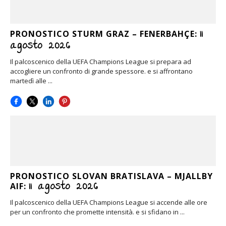
11
PRONOSTICO STURM GRAZ – FENERBAHÇE:
agosto 2026
Il palcoscenico della UEFA Champions League si prepara ad
accogliere un confronto di grande spessore. e si affrontano
martedì alle ...
PRONOSTICO SLOVAN BRATISLAVA – MJALLBY
11 agosto 2026
AIF:
Il palcoscenico della UEFA Champions League si accende alle ore
per un confronto che promette intensità. e si sfidano in ...