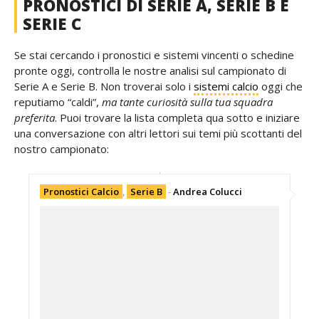
PRONOSTICI DI SERIE A, SERIE B E
SERIE C
Se stai cercando i pronostici e sistemi vincenti o schedine
pronte oggi, controlla le nostre analisi sul campionato di
Serie A e Serie B. Non troverai solo i
sistemi calcio
oggi che
reputiamo “caldi”,
ma tante curiosità sulla tua squadra
preferita
. Puoi trovare la lista completa qua sotto e iniziare
una conversazione con altri lettori sui temi più scottanti del
nostro campionato:
Pronostici Calcio
,
Serie B
-
Andrea Colucci