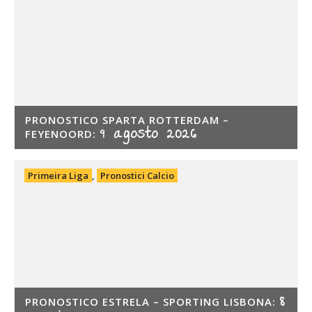
PRONOSTICO SPARTA ROTTERDAM –
9 agosto 2026
FEYENOORD:
Primeira Liga
,
Pronostici Calcio
8
PRONOSTICO ESTRELA – SPORTING LISBONA: