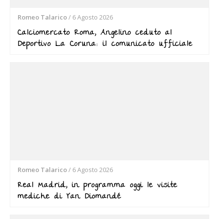
Romeo Talarico
/
6 Agosto 2026
Calciomercato Roma, Angelino ceduto al
Deportivo La Coruna: il comunicato ufficiale
Romeo Talarico
/
6 Agosto 2026
Real Madrid, in programma oggi le visite
mediche di Yan Diomandé