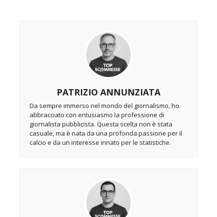
PATRIZIO ANNUNZIATA
Da sempre immerso nel mondo del giornalismo, ho
abbracciato con entusiasmo la professione di
giornalista pubblicista. Questa scelta non è stata
casuale, ma è nata da una profonda passione per il
calcio e da un interesse innato per le statistiche.