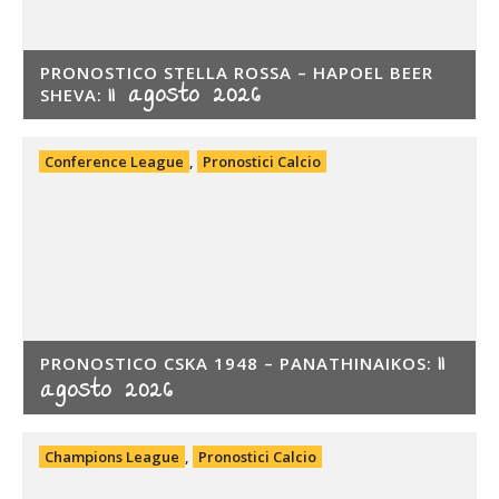
PRONOSTICO STELLA ROSSA – HAPOEL BEER
11 agosto 2026
SHEVA:
Conference League
,
Pronostici Calcio
11
PRONOSTICO CSKA 1948 – PANATHINAIKOS:
agosto 2026
Champions League
,
Pronostici Calcio