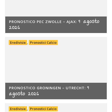
9 agosto
PRONOSTICO PEC ZWOLLE – AJAX:
2026
Eredivisie
,
Pronostici Calcio
9
PRONOSTICO GRONINGEN – UTRECHT:
agosto 2026
Eredivisie
,
Pronostici Calcio