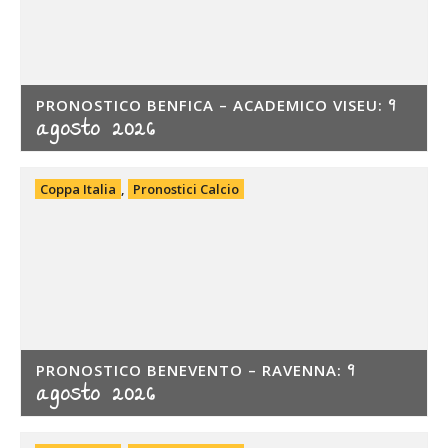
9
PRONOSTICO BENFICA – ACADEMICO VISEU:
agosto 2026
Coppa Italia
,
Pronostici Calcio
9
PRONOSTICO BENEVENTO – RAVENNA:
agosto 2026