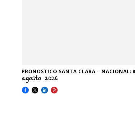
1
PRONOSTICO SANTA CLARA – NACIONAL:
agosto 2026