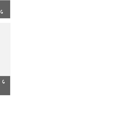
6
6
: