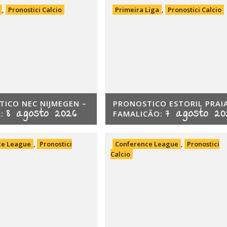
,
Pronostici Calcio
Primeira Liga
,
Pronostici Calcio
ICO NEC NIJMEGEN –
PRONOSTICO ESTORIL PRAIA
8 agosto 2026
7 agosto 20
R:
FAMALICÃO:
ce League
,
Pronostici
Conference League
,
Pronostici
Calcio