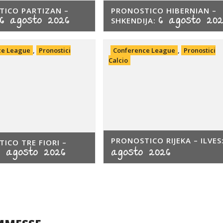
TICO PARTIZAN –
PRONOSTICO HIBERNIAN –
6 agosto 2026
6 agosto 202
SHKENDIJA:
ce League
,
Pronostici
Conference League
,
Pronostici
Calcio
PRONOSTICO RIJEKA – ILVES
ICO TRE FIORI –
6 agosto 2026
agosto 2026