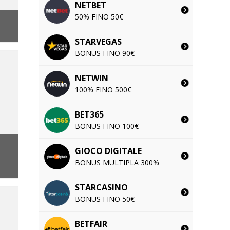
NETBET
50% FINO 50€
–
STARVEGAS
BONUS FINO 90€
NETWIN
100% FINO 500€
BET365
BONUS FINO 100€
GIOCO DIGITALE
BONUS MULTIPLA 300%
STARCASINO
BONUS FINO 50€
BETFAIR