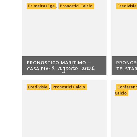
Primeira Liga
,
Pronostici Calcio
Eredivisie
PRONOSTICO MARITIMO –
PRONOST
8 agosto 2026
CASA PIA:
TELSTA
Eredivisie
,
Pronostici Calcio
Conferen
Calcio