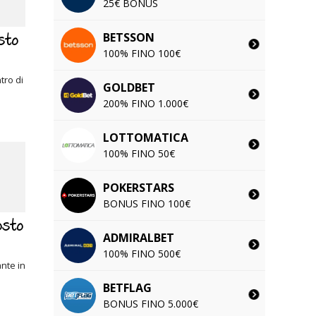
25€ BONUS
sto
BETSSON
100% FINO 100€
tro di
GOLDBET
200% FINO 1.000€
LOTTOMATICA
100% FINO 50€
POKERSTARS
BONUS FINO 100€
osto
ADMIRALBET
100% FINO 500€
ante in
BETFLAG
BONUS FINO 5.000€