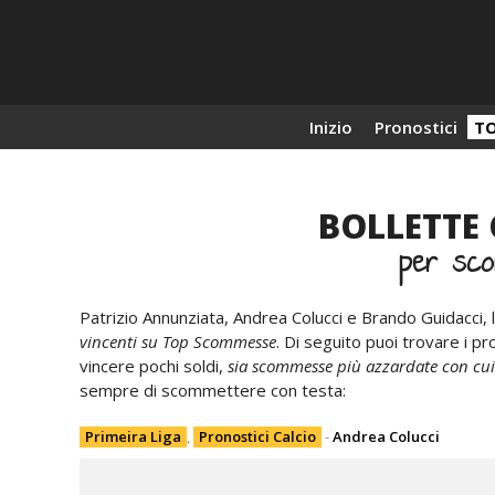
Vai
al
contenuto
Inizio
Pronostici
T
BOLLETTE 
per sc
Patrizio Annunziata, Andrea Colucci e Brando Guidacci, 
vincenti su Top Scommesse
. Di seguito puoi trovare i pr
vincere pochi soldi,
sia scommesse più azzardate con cui 
sempre di scommettere con testa:
Primeira Liga
,
Pronostici Calcio
-
Andrea Colucci