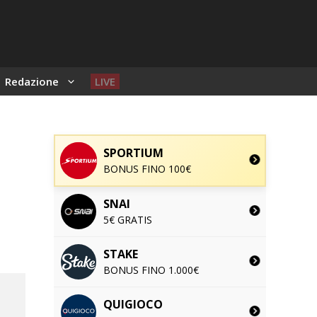
Redazione
LIVE
SPORTIUM
BONUS FINO 100€
SNAI
5€ GRATIS
STAKE
BONUS FINO 1.000€
QUIGIOCO