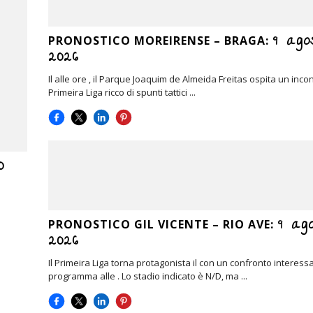
9 ago
PRONOSTICO MOREIRENSE – BRAGA:
2026
Il alle ore , il Parque Joaquim de Almeida Freitas ospita un incon
Primeira Liga ricco di spunti tattici ...
0
9 ag
PRONOSTICO GIL VICENTE – RIO AVE:
2026
Il Primeira Liga torna protagonista il con un confronto interess
programma alle . Lo stadio indicato è N/D, ma ...