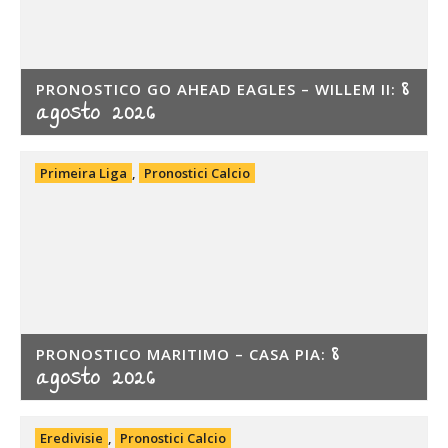
8
PRONOSTICO GO AHEAD EAGLES – WILLEM II:
agosto 2026
Primeira Liga
,
Pronostici Calcio
8
PRONOSTICO MARITIMO – CASA PIA:
agosto 2026
Eredivisie
,
Pronostici Calcio