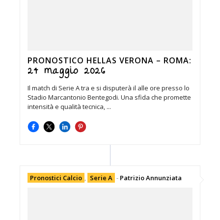
PRONOSTICO HELLAS VERONA – ROMA:
24 maggio 2026
Il match di Serie A tra e si disputerà il alle ore presso lo
Stadio Marcantonio Bentegodi. Una sfida che promette
intensità e qualità tecnica, ...
Pronostici Calcio
,
Serie A
-
Patrizio Annunziata