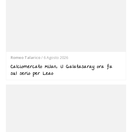
Romeo Talarico
/
6 Agosto 2026
Calciomercato Milan: il Galatasaray ora fa
sul serio per Leao