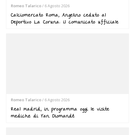
Romeo Talarico
/
6 Agosto 2026
Calciomercato Roma, Angelino ceduto al
Deportivo La Coruna: il comunicato ufficiale
Romeo Talarico
/
6 Agosto 2026
Real Madrid, in programma oggi le visite
mediche di Yan Diomandé