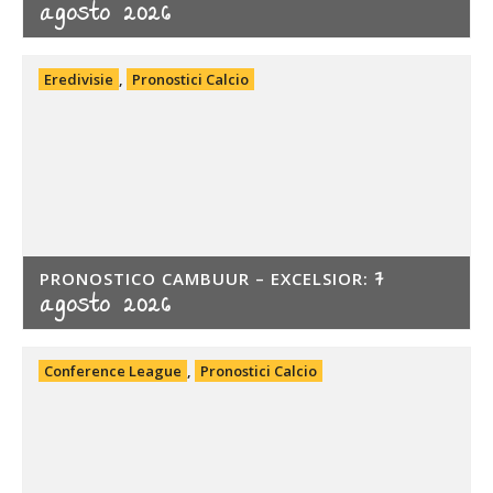
agosto 2026
Eredivisie
,
Pronostici Calcio
7
PRONOSTICO CAMBUUR – EXCELSIOR:
agosto 2026
Conference League
,
Pronostici Calcio