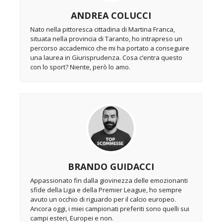
ANDREA COLUCCI
Nato nella pittoresca cittadina di Martina Franca,
situata nella provincia di Taranto, ho intrapreso un
percorso accademico che mi ha portato a conseguire
una laurea in Giurisprudenza. Cosa c’entra questo
con lo sport? Niente, però lo amo.
BRANDO GUIDACCI
Appassionato fin dalla giovinezza delle emozionanti
sfide della Liga e della Premier League, ho sempre
avuto un occhio di riguardo per il calcio europeo.
Ancora oggi, i miei campionati preferiti sono quelli sui
campi esteri, Europei e non.