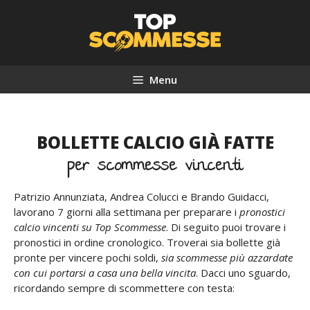
Vai
al
contenuto
Menu
BOLLETTE CALCIO GIÀ FATTE
per scommesse vincenti
Patrizio Annunziata, Andrea Colucci e Brando Guidacci,
lavorano 7 giorni alla settimana per preparare i
pronostici
calcio vincenti su Top Scommesse
. Di seguito puoi trovare i
pronostici in ordine cronologico. Troverai sia bollette già
pronte per vincere pochi soldi,
sia scommesse più azzardate
con cui portarsi a casa una bella vincita
. Dacci uno sguardo,
ricordando sempre di scommettere con testa: