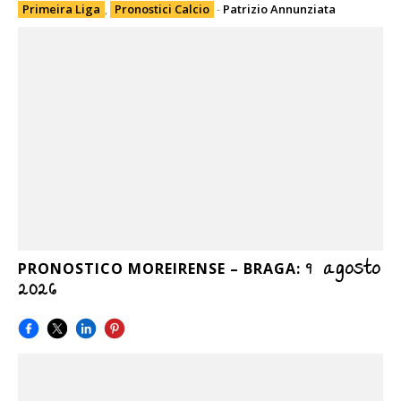
Primeira Liga
,
Pronostici Calcio
-
Patrizio Annunziata
9 agosto
PRONOSTICO MOREIRENSE – BRAGA:
2026