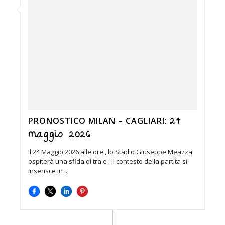
24
PRONOSTICO MILAN – CAGLIARI:
maggio 2026
Il 24 Maggio 2026 alle ore , lo Stadio Giuseppe Meazza
ospiterà una sfida di tra e . Il contesto della partita si
inserisce in ...