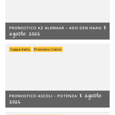
8
PRONOSTICO AZ ALKMAAR – ADO DEN HAAG:
agosto 2026
Coppa Italia
,
Pronostici Calcio
8 agosto
PRONOSTICO ASCOLI – POTENZA:
2026