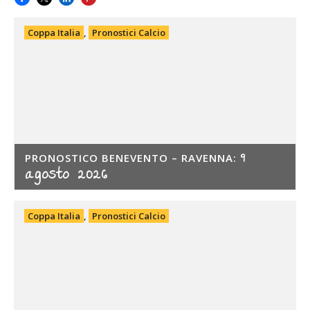
Coppa Italia
,
Pronostici Calcio
9
PRONOSTICO BENEVENTO – RAVENNA:
agosto 2026
Coppa Italia
,
Pronostici Calcio