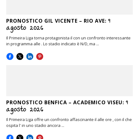
9
PRONOSTICO GIL VICENTE – RIO AVE:
agosto 2026
Il Primeira Liga torna protagonista il con un confronto interessante
in programma alle . Lo stadio indicato è N/D, ma ...
9
PRONOSTICO BENFICA – ACADEMICO VISEU:
agosto 2026
Il Primeira Liga offre un confronto affascinante il alle ore , con il che
ospita l' in uno stadio ancora ...