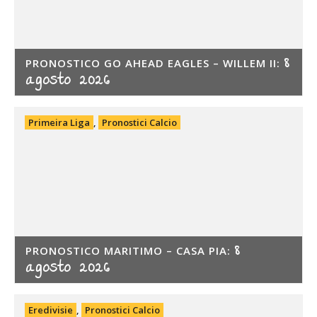
8
PRONOSTICO GO AHEAD EAGLES – WILLEM II:
agosto 2026
Primeira Liga
,
Pronostici Calcio
8
PRONOSTICO MARITIMO – CASA PIA:
agosto 2026
Eredivisie
,
Pronostici Calcio