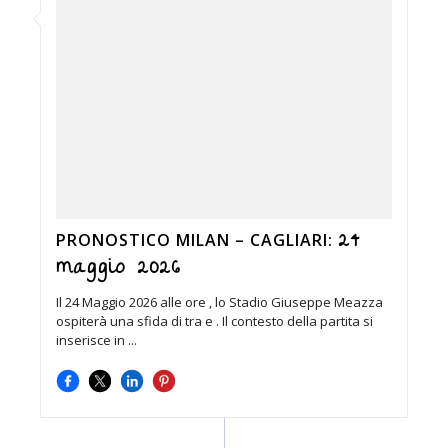
24
PRONOSTICO MILAN – CAGLIARI:
maggio 2026
Il 24 Maggio 2026 alle ore , lo Stadio Giuseppe Meazza
ospiterà una sfida di tra e . Il contesto della partita si
inserisce in ...