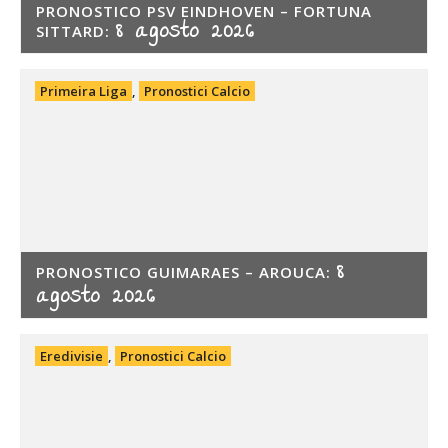
PRONOSTICO PSV EINDHOVEN – FORTUNA
8 agosto 2026
SITTARD:
Primeira Liga
,
Pronostici Calcio
8
PRONOSTICO GUIMARAES – AROUCA:
agosto 2026
Eredivisie
,
Pronostici Calcio