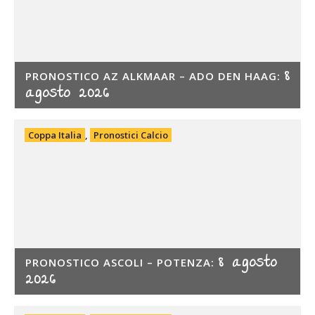
8
PRONOSTICO AZ ALKMAAR – ADO DEN HAAG:
agosto 2026
Coppa Italia
,
Pronostici Calcio
8 agosto
PRONOSTICO ASCOLI – POTENZA:
2026