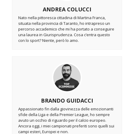
ANDREA COLUCCI
Nato nella pittoresca cittadina di Martina Franca,
situata nella provincia di Taranto, ho intrapreso un
percorso accademico che mi ha portato a conseguire
una laurea in Giurisprudenza. Cosa c’entra questo
con lo sport? Niente, però lo amo.
BRANDO GUIDACCI
Appassionato fin dalla giovinezza delle emozionanti
sfide della Liga e della Premier League, ho sempre
avuto un occhio di riguardo per il calcio europeo.
Ancora oggi, i miei campionati preferiti sono quelli sui
campi esteri, Europei e non.