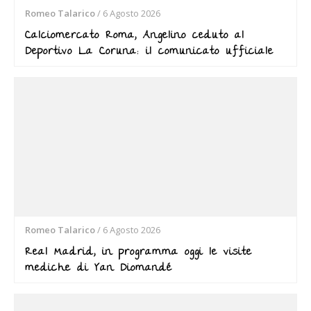
Romeo Talarico
/
6 Agosto 2026
Calciomercato Roma, Angelino ceduto al
Deportivo La Coruna: il comunicato ufficiale
Romeo Talarico
/
6 Agosto 2026
Real Madrid, in programma oggi le visite
mediche di Yan Diomandé