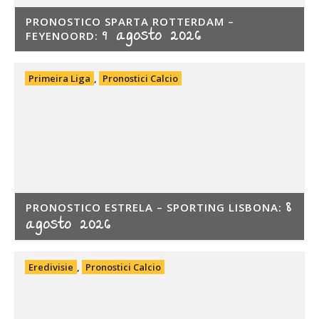
PRONOSTICO SPARTA ROTTERDAM –
9 agosto 2026
FEYENOORD:
Primeira Liga
,
Pronostici Calcio
8
PRONOSTICO ESTRELA – SPORTING LISBONA:
agosto 2026
Eredivisie
,
Pronostici Calcio