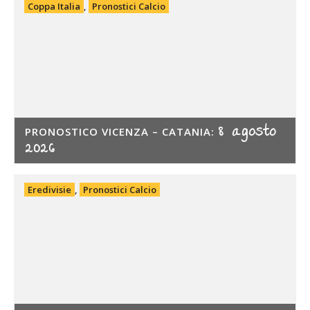
Coppa Italia
,
Pronostici Calcio
8 agosto
PRONOSTICO VICENZA – CATANIA:
2026
Eredivisie
,
Pronostici Calcio