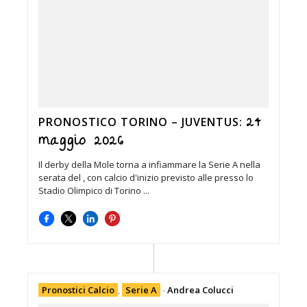
24
PRONOSTICO TORINO – JUVENTUS:
maggio 2026
Il derby della Mole torna a infiammare la Serie A nella
serata del , con calcio d'inizio previsto alle presso lo
Stadio Olimpico di Torino ...
Pronostici Calcio
,
Serie A
-
Andrea Colucci