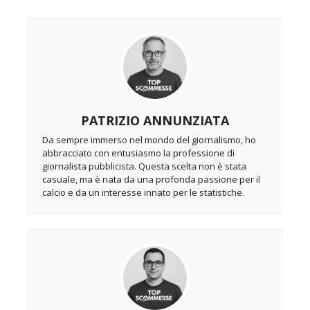
PATRIZIO ANNUNZIATA
Da sempre immerso nel mondo del giornalismo, ho
abbracciato con entusiasmo la professione di
giornalista pubblicista. Questa scelta non è stata
casuale, ma è nata da una profonda passione per il
calcio e da un interesse innato per le statistiche.