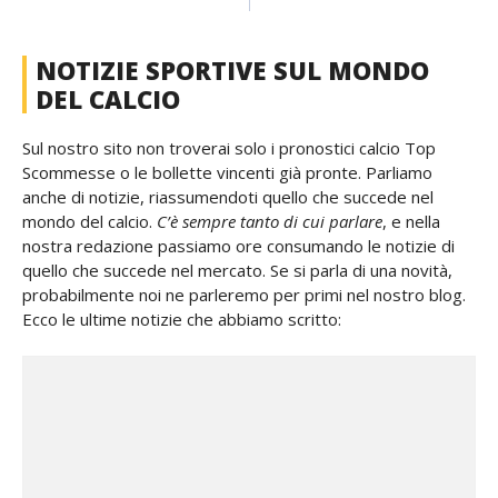
NOTIZIE SPORTIVE SUL MONDO
DEL CALCIO
Sul nostro sito non troverai solo i pronostici calcio Top
Scommesse o le bollette vincenti già pronte. Parliamo
anche di notizie, riassumendoti quello che succede nel
mondo del calcio.
C’è sempre tanto di cui parlare
, e nella
nostra redazione passiamo ore consumando le notizie di
quello che succede nel mercato. Se si parla di una novità,
probabilmente noi ne parleremo per primi nel nostro blog.
Ecco le ultime notizie che abbiamo scritto: