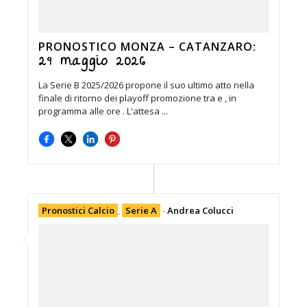
PRONOSTICO MONZA – CATANZARO:
29 maggio 2026
La Serie B 2025/2026 propone il suo ultimo atto nella
finale di ritorno dei playoff promozione tra e , in
programma alle ore . L'attesa ...
Pronostici Calcio
,
Serie A
-
Andrea Colucci