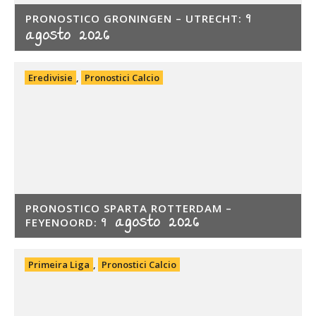
9
PRONOSTICO GRONINGEN – UTRECHT:
agosto 2026
Eredivisie
,
Pronostici Calcio
PRONOSTICO SPARTA ROTTERDAM –
9 agosto 2026
FEYENOORD:
Primeira Liga
,
Pronostici Calcio