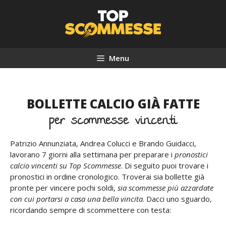
Vai
al
contenuto
Menu
BOLLETTE CALCIO GIÀ FATTE
per scommesse vincenti
Patrizio Annunziata, Andrea Colucci e Brando Guidacci,
lavorano 7 giorni alla settimana per preparare i
pronostici
calcio vincenti su Top Scommesse
. Di seguito puoi trovare i
pronostici in ordine cronologico. Troverai sia bollette già
pronte per vincere pochi soldi,
sia scommesse più azzardate
con cui portarsi a casa una bella vincita
. Dacci uno sguardo,
ricordando sempre di scommettere con testa: