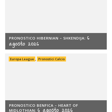
6
PRONOSTICO HIBERNIAN – SHKENDIJA:
agosto 2026
Europa League
,
Pronostici Calcio
PRONOSTICO BENFICA – HEART OF
6 agosto 2026
MIDLOTHIAN: