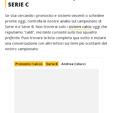
SERIE C
Se stai cercando i pronostici e sistemi vincenti o schedine
pronte oggi, controlla le nostre analisi sul campionato di
Serie A e Serie B. Non troverai solo i
sistemi calcio
oggi che
reputiamo “caldi”,
ma tante curiosità sulla tua squadra
preferita
. Puoi trovare la lista completa qua sotto e iniziare
una conversazione con altri lettori sui temi più scottanti del
nostro campionato:
Pronostici Calcio
,
Serie B
-
Andrea Colucci