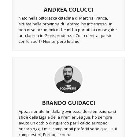
ANDREA COLUCCI
Nato nella pittoresca cittadina di Martina Franca,
situata nella provincia di Taranto, ho intrapreso un
percorso accademico che mi ha portato a conseguire
una laurea in Giurisprudenza. Cosa c’entra questo
con lo sport? Niente, però lo amo.
BRANDO GUIDACCI
Appassionato fin dalla giovinezza delle emozionanti
sfide della Liga e della Premier League, ho sempre
avuto un occhio di riguardo per il calcio europeo.
Ancora oggi, i miei campionati preferiti sono quelli sui
campi esteri, Europei e non.