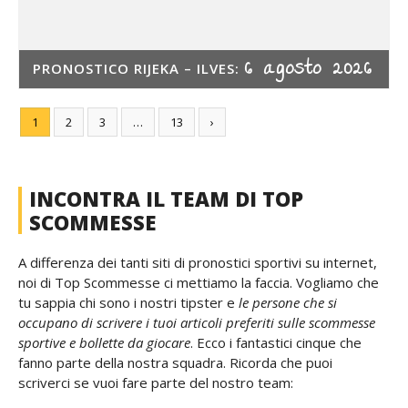
6 agosto 2026
PRONOSTICO RIJEKA – ILVES:
1
2
3
…
13
›
INCONTRA IL TEAM DI TOP
SCOMMESSE
A differenza dei tanti siti di pronostici sportivi su internet,
noi di Top Scommesse ci mettiamo la faccia. Vogliamo che
tu sappia chi sono i nostri tipster e
le persone che si
occupano di scrivere i tuoi articoli preferiti sulle scommesse
sportive e bollette da giocare
. Ecco i fantastici cinque che
fanno parte della nostra squadra. Ricorda che puoi
scriverci se vuoi fare parte del nostro team: