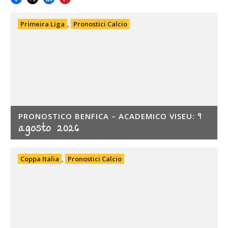
Primeira Liga
,
Pronostici Calcio
9
PRONOSTICO BENFICA – ACADEMICO VISEU:
agosto 2026
Coppa Italia
,
Pronostici Calcio