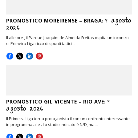
9 agosto
PRONOSTICO MOREIRENSE – BRAGA:
2026
Il alle ore , il Parque Joaquim de Almeida Freitas ospita un incontro
di Primeira Liga ricco di spunti tattici ...
9
PRONOSTICO GIL VICENTE – RIO AVE:
agosto 2026
Il Primeira Liga torna protagonista il con un confronto interessante
in programma alle . Lo stadio indicato è N/D, ma ...