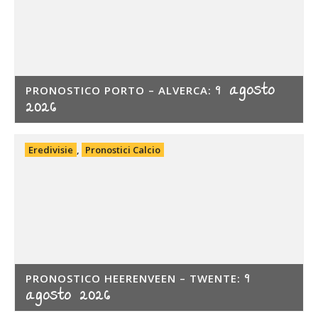
9 agosto
PRONOSTICO PORTO – ALVERCA:
2026
Eredivisie
,
Pronostici Calcio
9
PRONOSTICO HEERENVEEN – TWENTE:
agosto 2026