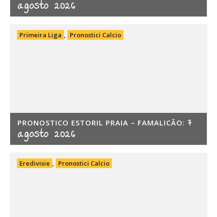
agosto 2026
Primeira Liga
,
Pronostici Calcio
7
PRONOSTICO ESTORIL PRAIA – FAMALICÃO:
agosto 2026
Eredivisie
,
Pronostici Calcio