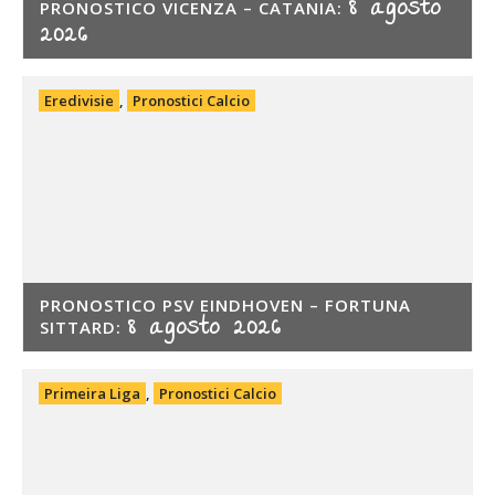
8 agosto
PRONOSTICO VICENZA – CATANIA:
2026
Eredivisie
,
Pronostici Calcio
PRONOSTICO PSV EINDHOVEN – FORTUNA
8 agosto 2026
SITTARD:
Primeira Liga
,
Pronostici Calcio