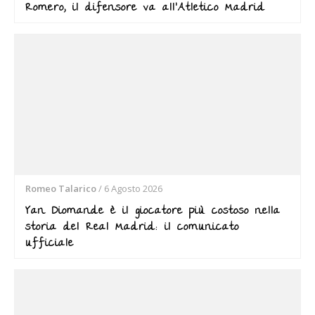
Romero, il difensore va all’Atletico Madrid
Romeo Talarico
/
6 Agosto 2026
Yan Diomande è il giocatore più costoso nella
storia del Real Madrid: il comunicato
ufficiale