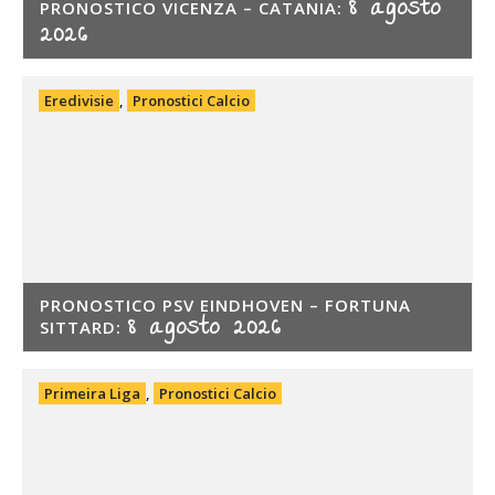
8 agosto
PRONOSTICO VICENZA – CATANIA:
2026
Eredivisie
,
Pronostici Calcio
PRONOSTICO PSV EINDHOVEN – FORTUNA
8 agosto 2026
SITTARD:
Primeira Liga
,
Pronostici Calcio