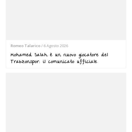
Romeo Talarico
/
6 Agosto 2026
Mohamed Salah è un nuovo giocatore del
Trabzonspor: il comunicato ufficiale