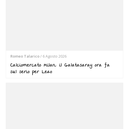
Romeo Talarico
/
6 Agosto 2026
Calciomercato Milan: il Galatasaray ora fa
sul serio per Leao