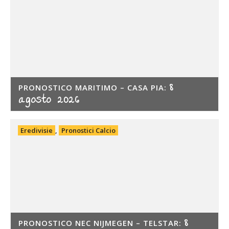
8
PRONOSTICO MARITIMO – CASA PIA:
agosto 2026
Eredivisie
,
Pronostici Calcio
8
PRONOSTICO NEC NIJMEGEN – TELSTAR: