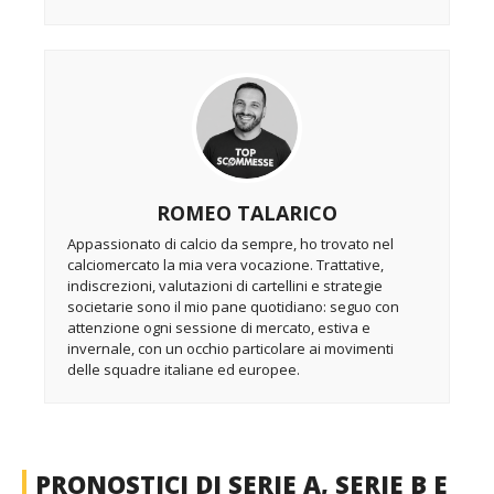
ROMEO TALARICO
Appassionato di calcio da sempre, ho trovato nel
calciomercato la mia vera vocazione. Trattative,
indiscrezioni, valutazioni di cartellini e strategie
societarie sono il mio pane quotidiano: seguo con
attenzione ogni sessione di mercato, estiva e
invernale, con un occhio particolare ai movimenti
delle squadre italiane ed europee.
PRONOSTICI DI SERIE A, SERIE B E