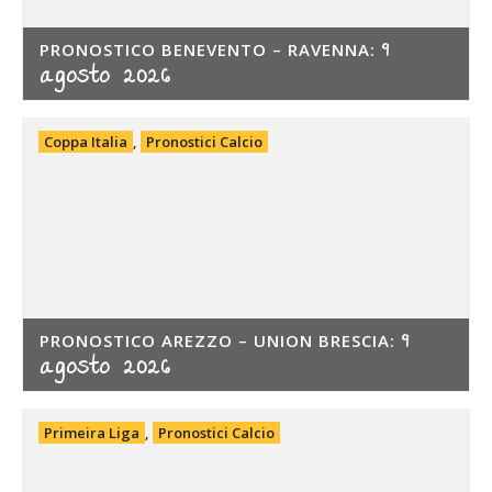
9
PRONOSTICO BENEVENTO – RAVENNA:
agosto 2026
Coppa Italia
,
Pronostici Calcio
9
PRONOSTICO AREZZO – UNION BRESCIA:
agosto 2026
Primeira Liga
,
Pronostici Calcio