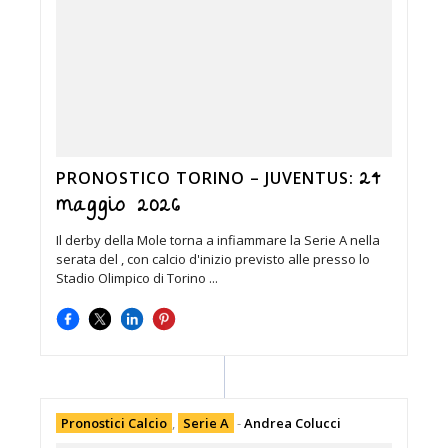
24
PRONOSTICO TORINO – JUVENTUS:
maggio 2026
Il derby della Mole torna a infiammare la Serie A nella
serata del , con calcio d'inizio previsto alle presso lo
Stadio Olimpico di Torino ...
Pronostici Calcio
,
Serie A
-
Andrea Colucci