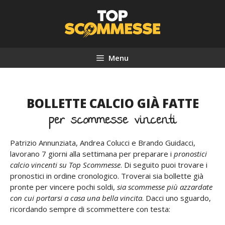
Vai
al
contenuto
Menu
BOLLETTE CALCIO GIÀ FATTE
per scommesse vincenti
Patrizio Annunziata, Andrea Colucci e Brando Guidacci,
lavorano 7 giorni alla settimana per preparare i
pronostici
calcio vincenti su Top Scommesse
. Di seguito puoi trovare i
pronostici in ordine cronologico. Troverai sia bollette già
pronte per vincere pochi soldi,
sia scommesse più azzardate
con cui portarsi a casa una bella vincita
. Dacci uno sguardo,
ricordando sempre di scommettere con testa: