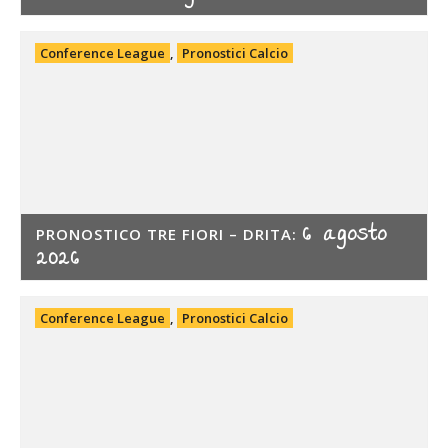
Conference League
,
Pronostici Calcio
6 agosto
PRONOSTICO TRE FIORI – DRITA:
2026
Conference League
,
Pronostici Calcio