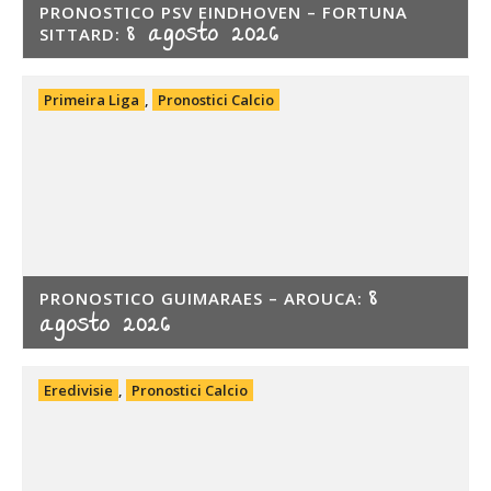
PRONOSTICO PSV EINDHOVEN – FORTUNA
8 agosto 2026
SITTARD:
Primeira Liga
,
Pronostici Calcio
8
PRONOSTICO GUIMARAES – AROUCA:
agosto 2026
Eredivisie
,
Pronostici Calcio