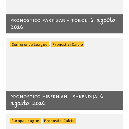
6 agosto
PRONOSTICO PARTIZAN – TOBOL:
2026
Conference League
,
Pronostici Calcio
6
PRONOSTICO HIBERNIAN – SHKENDIJA:
agosto 2026
Europa League
,
Pronostici Calcio