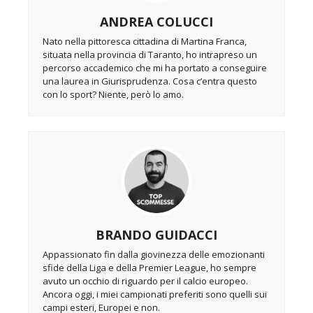
ANDREA COLUCCI
Nato nella pittoresca cittadina di Martina Franca,
situata nella provincia di Taranto, ho intrapreso un
percorso accademico che mi ha portato a conseguire
una laurea in Giurisprudenza. Cosa c’entra questo
con lo sport? Niente, però lo amo.
BRANDO GUIDACCI
Appassionato fin dalla giovinezza delle emozionanti
sfide della Liga e della Premier League, ho sempre
avuto un occhio di riguardo per il calcio europeo.
Ancora oggi, i miei campionati preferiti sono quelli sui
campi esteri, Europei e non.