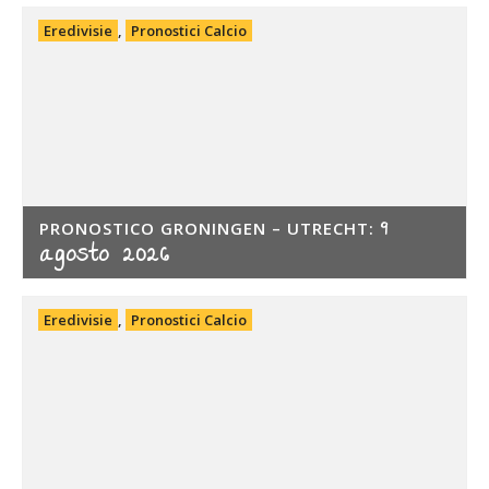
Eredivisie
,
Pronostici Calcio
9
PRONOSTICO GRONINGEN – UTRECHT:
agosto 2026
Eredivisie
,
Pronostici Calcio