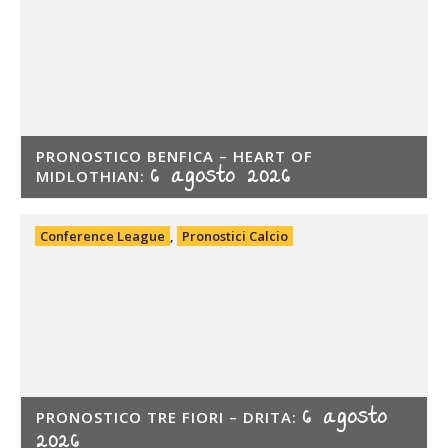
PRONOSTICO BENFICA – HEART OF
6 agosto 2026
MIDLOTHIAN:
Conference League
,
Pronostici Calcio
6 agosto
PRONOSTICO TRE FIORI – DRITA:
2026