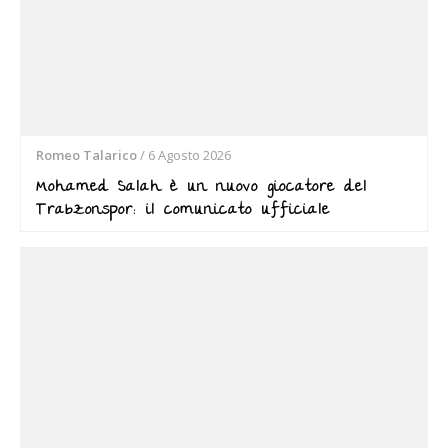
Romeo Talarico
/
6 Agosto 2026
Mohamed Salah è un nuovo giocatore del
Trabzonspor: il comunicato ufficiale