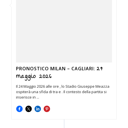
24
PRONOSTICO MILAN – CAGLIARI:
maggio 2026
Il 24 Maggio 2026 alle ore , lo Stadio Giuseppe Meazza
ospiterà una sfida di tra e . Il contesto della partita si
inserisce in ...