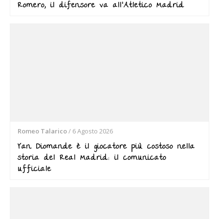
Romero, il difensore va all’Atletico Madrid
Romeo Talarico
/
6 Agosto 2026
Yan Diomande è il giocatore più costoso nella
storia del Real Madrid: il comunicato
ufficiale