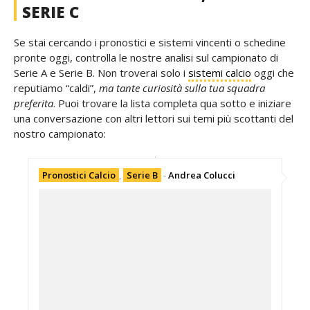
SERIE C
Se stai cercando i pronostici e sistemi vincenti o schedine
pronte oggi, controlla le nostre analisi sul campionato di
Serie A e Serie B. Non troverai solo i
sistemi calcio
oggi che
reputiamo “caldi”,
ma tante curiosità sulla tua squadra
preferita
. Puoi trovare la lista completa qua sotto e iniziare
una conversazione con altri lettori sui temi più scottanti del
nostro campionato:
Pronostici Calcio
,
Serie B
-
Andrea Colucci