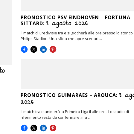
PRONOSTICO PSV EINDHOVEN – FORTUNA
8 agosto 2026
SITTARD:
Il match di Eredivisie tra e si giocherà alle ore presso lo storico
Philips Stadion. Una sfida che apre scenari ...
to
8 ag
PRONOSTICO GUIMARAES – AROUCA:
2026
Il match tra e animerà la Primeira Liga il alle ore . Lo stadio di
riferimento resta da confermare, ma ...