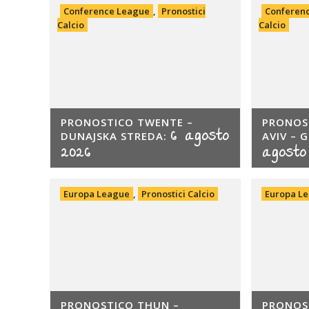
Conference League
,
Pronostici
Conferen
Calcio
Calcio
PRONOSTICO TWENTE –
PRONOS
6 agosto
DUNAJSKA STREDA:
AVIV – 
2026
agosto
Europa League
,
Pronostici Calcio
Europa L
PRONOSTICO THUN –
PRONOS