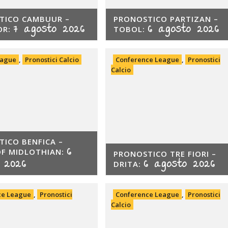
TICO CAMBUUR –
PRONOSTICO PARTIZAN –
7 agosto 2026
6 agosto 2026
OR:
TOBOL:
eague
,
Pronostici Calcio
Conference League
,
Pronostici
Calcio
ICO BENFICA –
6
OF MIDLOTHIAN:
PRONOSTICO TRE FIORI –
 2026
6 agosto 2026
DRITA:
ce League
,
Pronostici
Conference League
,
Pronostici
Calcio