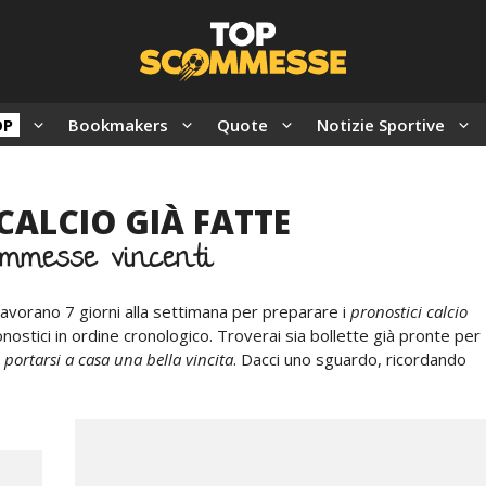
OP
Bookmakers
Quote
Notizie Sportive
CALCIO GIÀ FATTE
ommesse vincenti
lavorano 7 giorni alla settimana per preparare i
pronostici calcio
onostici in ordine cronologico. Troverai sia bollette già pronte per
portarsi a casa una bella vincita
. Dacci uno sguardo, ricordando