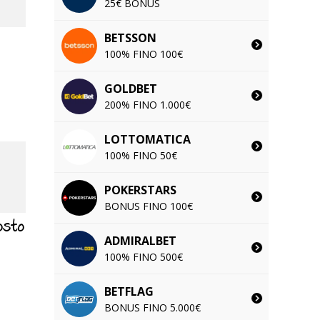
25€ BONUS
BETSSON
100% FINO 100€
GOLDBET
200% FINO 1.000€
LOTTOMATICA
100% FINO 50€
POKERSTARS
BONUS FINO 100€
osto
ADMIRALBET
100% FINO 500€
BETFLAG
BONUS FINO 5.000€