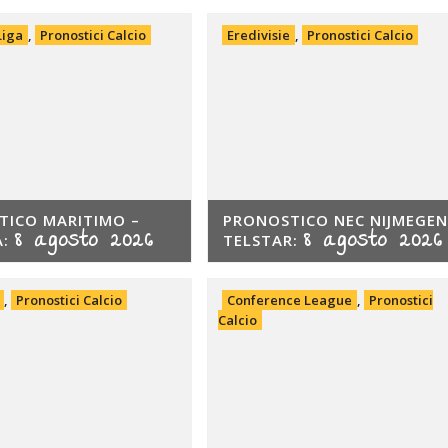
Liga
,
Pronostici Calcio
Eredivisie
,
Pronostici Calcio
TICO MARITIMO –
PRONOSTICO NEC NIJMEGEN
8 agosto 2026
8 agosto 2026
A:
TELSTAR:
,
Pronostici Calcio
Conference League
,
Pronostici
Calcio