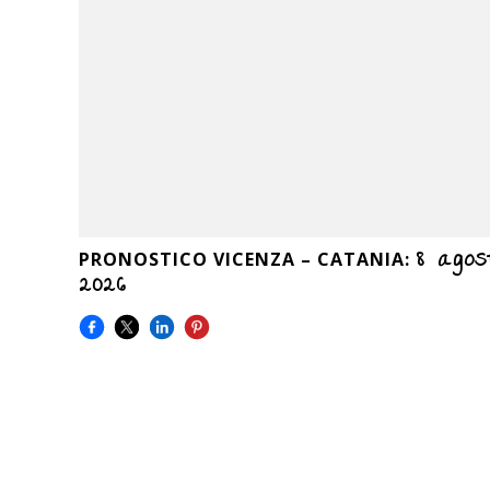
8 agos
PRONOSTICO VICENZA – CATANIA:
2026