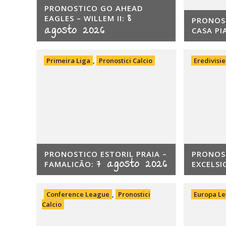
PRONOSTICO GO AHEAD
8
EAGLES – WILLEM II:
PRONOS
agosto 2026
CASA PI
Primeira Liga
,
Pronostici Calcio
Eredivisie
PRONOSTICO ESTORIL PRAIA –
PRONOS
7 agosto 2026
FAMALICÃO:
EXCELSI
Conference League
,
Pronostici
Europa L
Calcio