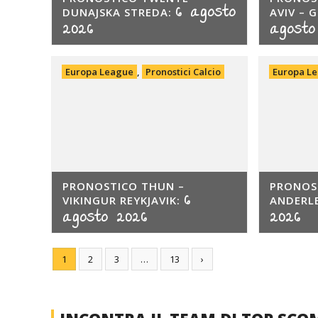
6 agosto
DUNAJSKA STREDA:
AVIV – 
2026
agosto
Europa League
,
Pronostici Calcio
Europa L
PRONOSTICO THUN –
PRONOS
6
VIKINGUR REYKJAVIK:
ANDERL
agosto 2026
2026
1
2
3
…
13
›