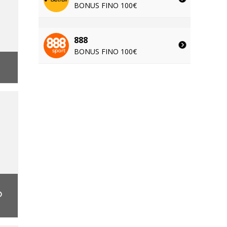
BONUS FINO 100€
888
BONUS FINO 100€
o