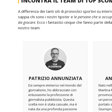
INCONTRA IL TEAM DI TOP SC
A differenza dei tanti siti di pronostici sportivi su in
sappia chi sono i nostri tipster e
le persone che si occupa
da giocare
. Ecco i fantastici cinque che fanno parte del
nostro team:
PATRIZIO ANNUNZIATA
AN
Da sempre immerso nel mondo del
Nato nell
giornalismo, ho abbracciato con
Martina F
entusiasmo la professione di
provincia
giornalista pubblicista. Questa
un perco
scelta non è stata casuale, ma è
portato 
nata da una profonda passione
Giurispr