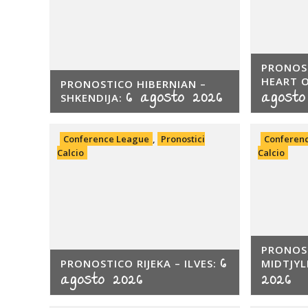
PRONOST
HEART 
PRONOSTICO HIBERNIAN –
6 agosto 2026
agosto
SHKENDIJA:
Conference League
,
Pronostici
Conferen
Calcio
Calcio
PRONOS
6
PRONOSTICO RIJEKA – ILVES:
MIDTJY
agosto 2026
2026