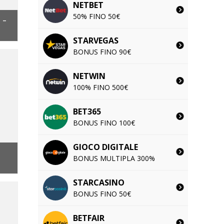
NETBET
50% FINO 50€
 –
STARVEGAS
BONUS FINO 90€
NETWIN
100% FINO 500€
BET365
BONUS FINO 100€
GIOCO DIGITALE
BONUS MULTIPLA 300%
STARCASINO
BONUS FINO 50€
BETFAIR